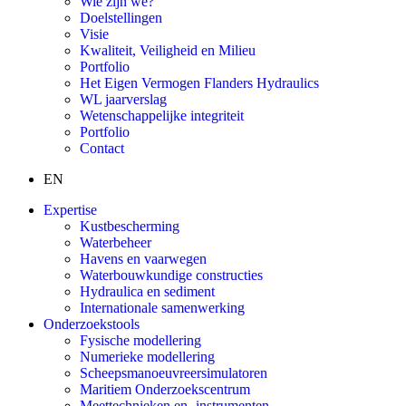
Wie zijn we?
Doelstellingen
Visie
Kwaliteit, Veiligheid en Milieu
Portfolio
Het Eigen Vermogen Flanders Hydraulics
WL jaarverslag
Wetenschappelijke integriteit
Portfolio
Contact
EN
Expertise
Kustbescherming
Waterbeheer
Havens en vaarwegen
Waterbouwkundige constructies
Hydraulica en sediment
Internationale samenwerking
Onderzoekstools
Fysische modellering
Numerieke modellering
Scheepsmanoeuvreersimulatoren
Maritiem Onderzoekscentrum
Meettechnieken en -instrumenten