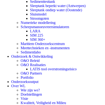
Sedimenttesttank
Sleeptank beperkt water (Antwerpen)
Sleeptank ondiep water (Oostende)
Sluismodel
Stroomgoten
Numerieke modellering
Scheepsmanoeuvreersimulatoren
LARA
SIM 225
SIM 360+
Maritiem Onderzoekscentrum
Meettechnieken en -instrumenten
Sedimentlabo
Onderzoek & Ontwikkeling
O&O Beleid
O&O Realisaties
LATIS tool overstromingsrisico
O&O Partners
Portfolio
Onderzoeksoutput
Over WL
Wie zijn we?
Doelstellingen
Visie
Kwaliteit, Veiligheid en Milieu