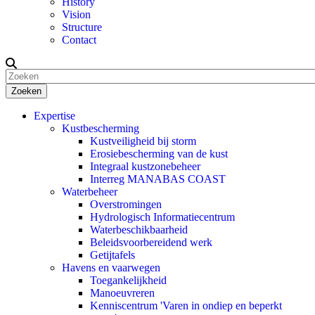
History
Vision
Structure
Contact
Zoeken
Expertise
Kustbescherming
Kustveiligheid bij storm
Erosiebescherming van de kust
Integraal kustzonebeheer
Interreg MANABAS COAST
Waterbeheer
Overstromingen
Hydrologisch Informatiecentrum
Waterbeschikbaarheid
Beleidsvoorbereidend werk
Getijtafels
Havens en vaarwegen
Toegankelijkheid
Manoeuvreren
Kenniscentrum 'Varen in ondiep en beperkt