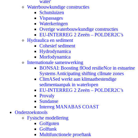
water'
Waterbouwkundige constructies
Schutsluizen
Vispassages
Waterkeringen
Overige waterbouwkundige constructies
EU-INTERREG 2 Zeeën – POLDER2C’s
Hydraulica en sediment
Cohesief sediment
Hydrodynamica
Morfodynamica
Internationale samenwerking
BONSAI: Boosting flOod resilieNce in estuarine
Systems Anticipating shifting clImate zones
ClimASed werkt aan klimaatbestendige
sedimentaanpak in waterlopen
EU-INTERREG 2 Zeeën – POLDER2C’s
Provaly
Sundanse
Interreg MANABAS COAST
Onderzoekstools
Fysische modellering
Golfgoten
Golftank
Multifunctionele proeftank