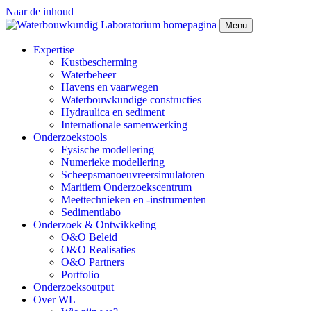
Naar de inhoud
Menu
Expertise
Kustbescherming
Waterbeheer
Havens en vaarwegen
Waterbouwkundige constructies
Hydraulica en sediment
Internationale samenwerking
Onderzoekstools
Fysische modellering
Numerieke modellering
Scheepsmanoeuvreersimulatoren
Maritiem Onderzoekscentrum
Meettechnieken en -instrumenten
Sedimentlabo
Onderzoek & Ontwikkeling
O&O Beleid
O&O Realisaties
O&O Partners
Portfolio
Onderzoeksoutput
Over WL