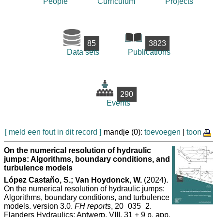
People
Curriculum
Projects
85
3823
Data sets
Publications
290
Events
[ meld een fout in dit record ]
mandje (0):
toevoegen
|
toon
On the numerical resolution of hydraulic
jumps: Algorithms, boundary conditions, and
turbulence models
López Castaño, S.; Van Hoydonck, W.
(2024).
On the numerical resolution of hydraulic jumps:
Algorithms, boundary conditions, and turbulence
models. version 3.0.
FH reports
, 20_035_2.
Flanders Hydraulics: Antwerp. VIII, 31 + 9 p. app.