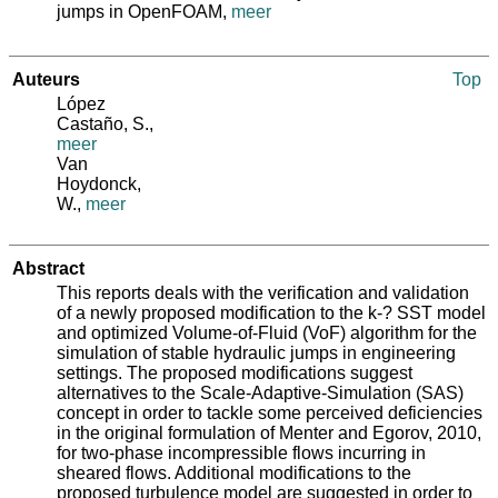
jumps in OpenFOAM,
meer
Auteurs
Top
López
Castaño, S.
,
meer
Van
Hoydonck,
W.
,
meer
Abstract
This reports deals with the verification and validation
of a newly proposed modification to the k‐
?
SST model
and optimized Volume‐of‐Fluid (VoF) algorithm for the
simulation of stable hydraulic jumps in engineering
settings. The proposed modifications suggest
alternatives to the Scale‐Adaptive‐Simulation (SAS)
concept in order to tackle some perceived deficiencies
in the original formulation of Menter and Egorov, 2010,
for two‐phase incompressible flows incurring in
sheared flows. Additional modifications to the
proposed turbulence model are suggested in order to