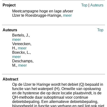
Project
Top
|
Auteurs
Meetcampagne hoge en lage afvoer
IJzer te Roesbrugge-Haringe,
meer
Auteurs
Top
Bertels, J.
,
meer
Vereecken,
H.
,
meer
Boeckx, L.
,
meer
Deschamps,
M.
,
meer
Abstract
Op de IJzer te Haringe wordt het debiet (Q) bepaald in
functie van het waterpeil (H). Omwille van opstuwing
en de hysterese die op deze locatie plaatsvindt, is de
QH-methode daar suboptimaal voor continue
debietsbepaling. Een alternatieve debietsbepaling,
bijvoorbeeld in functie van verhang en peil ligt ook niet