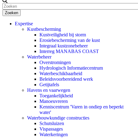
Zoeken
Expertise
Kustbescherming
Kustveiligheid bij storm
Erosiebescherming van de kust
Integraal kustzonebeheer
Interreg MANABAS COAST
Waterbeheer
Overstromingen
Hydrologisch Informatiecentrum
Waterbeschikbaarheid
Beleidsvoorbereidend werk
Getijtafels
Havens en vaarwegen
Toegankelijkheid
Manoeuvreren
Kenniscentrum 'Varen in ondiep en beperkt
water'
Waterbouwkundige constructies
Schutsluizen
Vispassages
Waterkeringen