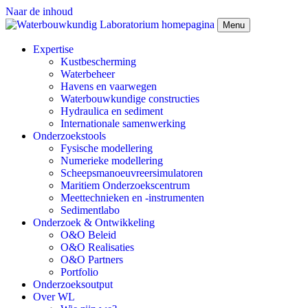
Naar de inhoud
Menu
Expertise
Kustbescherming
Waterbeheer
Havens en vaarwegen
Waterbouwkundige constructies
Hydraulica en sediment
Internationale samenwerking
Onderzoekstools
Fysische modellering
Numerieke modellering
Scheepsmanoeuvreersimulatoren
Maritiem Onderzoekscentrum
Meettechnieken en -instrumenten
Sedimentlabo
Onderzoek & Ontwikkeling
O&O Beleid
O&O Realisaties
O&O Partners
Portfolio
Onderzoeksoutput
Over WL