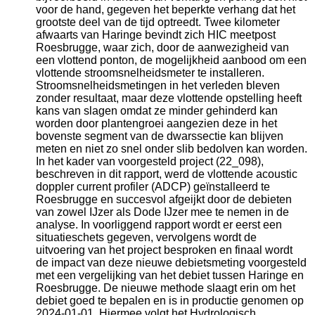
voor de hand, gegeven het beperkte verhang dat het
grootste deel van de tijd optreedt. Twee kilometer
afwaarts van Haringe bevindt zich HIC meetpost
Roesbrugge, waar zich, door de aanwezigheid van
een vlottend ponton, de mogelijkheid aanbood om een
vlottende stroomsnelheidsmeter te installeren.
Stroomsnelheidsmetingen in het verleden bleven
zonder resultaat, maar deze vlottende opstelling heeft
kans van slagen omdat ze minder gehinderd kan
worden door plantengroei aangezien deze in het
bovenste segment van de dwarssectie kan blijven
meten en niet zo snel onder slib bedolven kan worden.
In het kader van voorgesteld project (22_098),
beschreven in dit rapport, werd de vlottende acoustic
doppler current profiler (ADCP) geïnstalleerd te
Roesbrugge en succesvol afgeijkt door de debieten
van zowel IJzer als Dode IJzer mee te nemen in de
analyse. In voorliggend rapport wordt er eerst een
situatieschets gegeven, vervolgens wordt de
uitvoering van het project besproken en finaal wordt
de impact van deze nieuwe debietsmeting voorgesteld
met een vergelijking van het debiet tussen Haringe en
Roesbrugge. De nieuwe methode slaagt erin om het
debiet goed te bepalen en is in productie genomen op
2024-01-01. Hiermee volgt het Hydrologisch