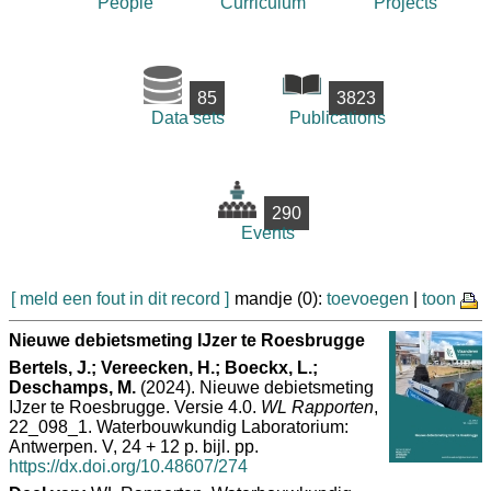
People
Curriculum
Projects
85
3823
Data sets
Publications
290
Events
[ meld een fout in dit record ]
mandje (0):
toevoegen
|
toon
Nieuwe debietsmeting IJzer te Roesbrugge
Bertels, J.; Vereecken, H.; Boeckx, L.;
Deschamps, M.
(2024). Nieuwe debietsmeting
IJzer te Roesbrugge. Versie 4.0.
WL Rapporten
,
22_098_1. Waterbouwkundig Laboratorium:
Antwerpen. V, 24 + 12 p. bijl. pp.
https://dx.doi.org/10.48607/274