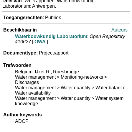
Deel van:
WL Rapporten. Waterbouwkundig
Laboratorium: Antwerpen.
Toegangsrechten
: Publiek
Beschikbaar in
Auteurs
Waterbouwkundig Laboratorium
:
Open Repository
410627
[
OWA
]
Documenttype:
Projectrapport
Trefwoorden
Belgium, IJzer R., Roesbrugge
Water management > Monitoring-networks >
Discharges
Water management > Water quantity > Water balance -
Water availability
Water management > Water quantity > Water system
knowledge
Author keywords
ADCP