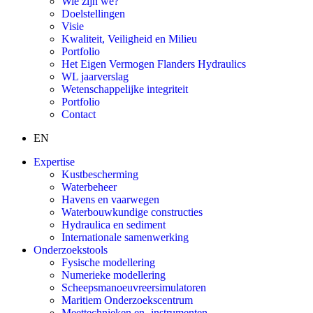
Wie zijn we?
Doelstellingen
Visie
Kwaliteit, Veiligheid en Milieu
Portfolio
Het Eigen Vermogen Flanders Hydraulics
WL jaarverslag
Wetenschappelijke integriteit
Portfolio
Contact
EN
Expertise
Kustbescherming
Waterbeheer
Havens en vaarwegen
Waterbouwkundige constructies
Hydraulica en sediment
Internationale samenwerking
Onderzoekstools
Fysische modellering
Numerieke modellering
Scheepsmanoeuvreersimulatoren
Maritiem Onderzoekscentrum
Meettechnieken en -instrumenten