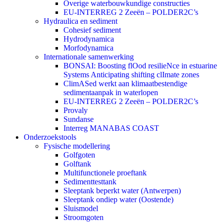
Overige waterbouwkundige constructies
EU-INTERREG 2 Zeeën – POLDER2C’s
Hydraulica en sediment
Cohesief sediment
Hydrodynamica
Morfodynamica
Internationale samenwerking
BONSAI: Boosting flOod resilieNce in estuarine
Systems Anticipating shifting clImate zones
ClimASed werkt aan klimaatbestendige
sedimentaanpak in waterlopen
EU-INTERREG 2 Zeeën – POLDER2C’s
Provaly
Sundanse
Interreg MANABAS COAST
Onderzoekstools
Fysische modellering
Golfgoten
Golftank
Multifunctionele proeftank
Sedimenttesttank
Sleeptank beperkt water (Antwerpen)
Sleeptank ondiep water (Oostende)
Sluismodel
Stroomgoten