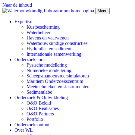
Naar de inhoud
Menu
Expertise
Kustbescherming
Waterbeheer
Havens en vaarwegen
Waterbouwkundige constructies
Hydraulica en sediment
Internationale samenwerking
Onderzoekstools
Fysische modellering
Numerieke modellering
Scheepsmanoeuvreersimulatoren
Maritiem Onderzoekscentrum
Meettechnieken en -instrumenten
Sedimentlabo
Onderzoek & Ontwikkeling
O&O Beleid
O&O Realisaties
O&O Partners
Portfolio
Onderzoeksoutput
Over WL