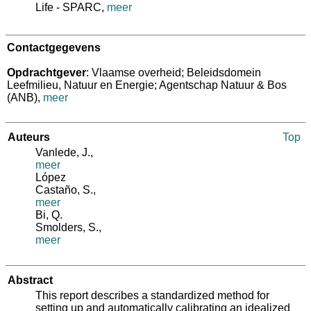
Life - SPARC,
meer
Contactgegevens
Opdrachtgever
: Vlaamse overheid; Beleidsdomein
Leefmilieu, Natuur en Energie; Agentschap Natuur & Bos
(ANB)
,
meer
Auteurs
Top
Vanlede, J.
,
meer
López
Castaño, S.
,
meer
Bi, Q.
Smolders, S.
,
meer
Abstract
This report describes a standardized method for
setting up and automatically calibrating an idealized