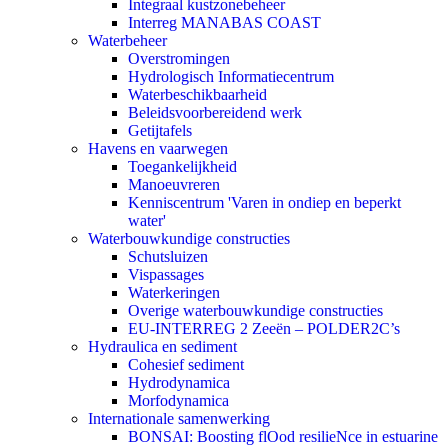
Integraal kustzonebeheer
Interreg MANABAS COAST
Waterbeheer
Overstromingen
Hydrologisch Informatiecentrum
Waterbeschikbaarheid
Beleidsvoorbereidend werk
Getijtafels
Havens en vaarwegen
Toegankelijkheid
Manoeuvreren
Kenniscentrum 'Varen in ondiep en beperkt
water'
Waterbouwkundige constructies
Schutsluizen
Vispassages
Waterkeringen
Overige waterbouwkundige constructies
EU-INTERREG 2 Zeeën – POLDER2C’s
Hydraulica en sediment
Cohesief sediment
Hydrodynamica
Morfodynamica
Internationale samenwerking
BONSAI: Boosting flOod resilieNce in estuarine