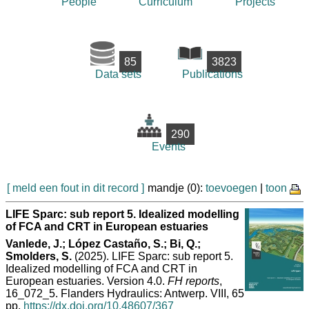
People
Curriculum
Projects
85
3823
Data sets
Publications
290
Events
[ meld een fout in dit record ]
mandje (0):
toevoegen
|
toon
LIFE Sparc: sub report 5. Idealized modelling
of FCA and CRT in European estuaries
Vanlede, J.; López Castaño, S.; Bi, Q.;
Smolders, S.
(2025). LIFE Sparc: sub report 5.
Idealized modelling of FCA and CRT in
European estuaries. Version 4.0.
FH reports
,
16_072_5. Flanders Hydraulics: Antwerp. VIII, 65
pp.
https://dx.doi.org/10.48607/367