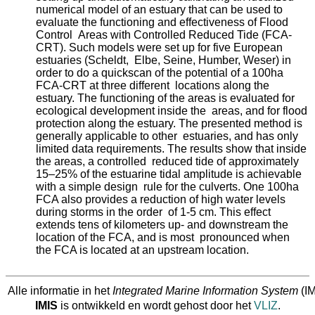
numerical model of an estuary that can be used to
evaluate the functioning and effectiveness of Flood
Control Areas with Controlled Reduced Tide (FCA-
CRT). Such models were set up for five European
estuaries (Scheldt, Elbe, Seine, Humber, Weser) in
order to do a quickscan of the potential of a 100ha
FCA-CRT at three different locations along the
estuary. The functioning of the areas is evaluated for
ecological development inside the areas, and for flood
protection along the estuary. The presented method is
generally applicable to other estuaries, and has only
limited data requirements. The results show that inside
the areas, a controlled reduced tide of approximately
15–25% of the estuarine tidal amplitude is achievable
with a simple design rule for the culverts. One 100ha
FCA also provides a reduction of high water levels
during storms in the order of 1-5 cm. This effect
extends tens of kilometers up- and downstream the
location of the FCA, and is most pronounced when
the FCA is located at an upstream location.
Alle informatie in het
Integrated Marine Information System
(IM
IMIS
is ontwikkeld en wordt gehost door het
VLIZ
.