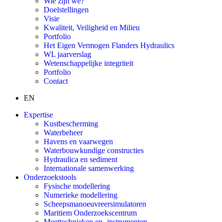
Wie zijn we?
Doelstellingen
Visie
Kwaliteit, Veiligheid en Milieu
Portfolio
Het Eigen Vermogen Flanders Hydraulics
WL jaarverslag
Wetenschappelijke integriteit
Portfolio
Contact
EN
Expertise
Kustbescherming
Waterbeheer
Havens en vaarwegen
Waterbouwkundige constructies
Hydraulica en sediment
Internationale samenwerking
Onderzoekstools
Fysische modellering
Numerieke modellering
Scheepsmanoeuvreersimulatoren
Maritiem Onderzoekscentrum
Meettechnieken en -instrumenten