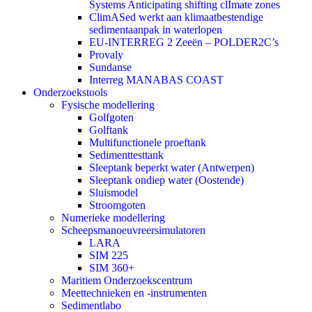
Systems Anticipating shifting clImate zones
ClimASed werkt aan klimaatbestendige
sedimentaanpak in waterlopen
EU-INTERREG 2 Zeeën – POLDER2C’s
Provaly
Sundanse
Interreg MANABAS COAST
Onderzoekstools
Fysische modellering
Golfgoten
Golftank
Multifunctionele proeftank
Sedimenttesttank
Sleeptank beperkt water (Antwerpen)
Sleeptank ondiep water (Oostende)
Sluismodel
Stroomgoten
Numerieke modellering
Scheepsmanoeuvreersimulatoren
LARA
SIM 225
SIM 360+
Maritiem Onderzoekscentrum
Meettechnieken en -instrumenten
Sedimentlabo