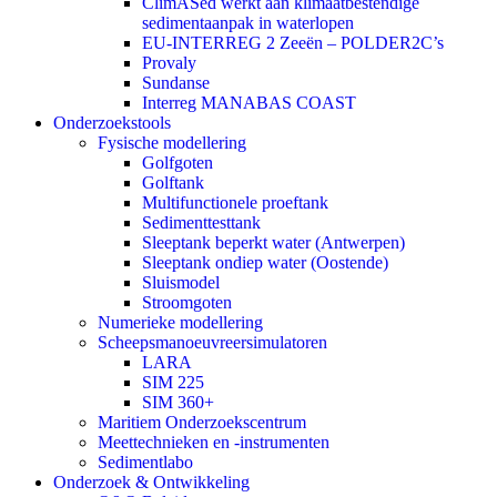
ClimASed werkt aan klimaatbestendige
sedimentaanpak in waterlopen
EU-INTERREG 2 Zeeën – POLDER2C’s
Provaly
Sundanse
Interreg MANABAS COAST
Onderzoekstools
Fysische modellering
Golfgoten
Golftank
Multifunctionele proeftank
Sedimenttesttank
Sleeptank beperkt water (Antwerpen)
Sleeptank ondiep water (Oostende)
Sluismodel
Stroomgoten
Numerieke modellering
Scheepsmanoeuvreersimulatoren
LARA
SIM 225
SIM 360+
Maritiem Onderzoekscentrum
Meettechnieken en -instrumenten
Sedimentlabo
Onderzoek & Ontwikkeling