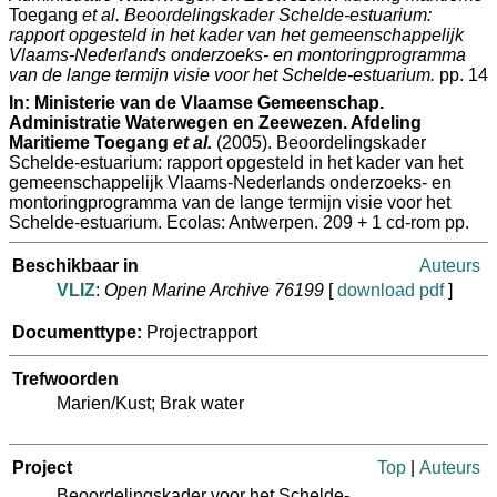
Toegang
et al.
Beoordelingskader Schelde-estuarium:
rapport opgesteld in het kader van het gemeenschappelijk
Vlaams-Nederlands onderzoeks- en montoringprogramma
van de lange termijn visie voor het Schelde-estuarium.
pp. 14
In:
Ministerie van de Vlaamse Gemeenschap.
Administratie Waterwegen en Zeewezen. Afdeling
Maritieme Toegang
et al.
(2005). Beoordelingskader
Schelde-estuarium: rapport opgesteld in het kader van het
gemeenschappelijk Vlaams-Nederlands onderzoeks- en
montoringprogramma van de lange termijn visie voor het
Schelde-estuarium. Ecolas: Antwerpen. 209 + 1 cd-rom pp.
Beschikbaar in
Auteurs
VLIZ
:
Open Marine Archive 76199
[
download pdf
]
Documenttype:
Projectrapport
Trefwoorden
Marien/Kust; Brak water
Project
Top
|
Auteurs
Beoordelingskader voor het Schelde-