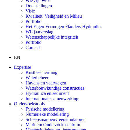
Wie zijn we?
Doelstellingen
Visie
Kwaliteit, Veiligheid en Milieu
Portfolio
Het Eigen Vermogen Flanders Hydraulics
WL jaarverslag
Wetenschappelijke integriteit
Portfolio
Contact
EN
Expertise
Kustbescherming
Waterbeheer
Havens en vaarwegen
Waterbouwkundige constructies
Hydraulica en sediment
Internationale samenwerking
Onderzoekstools
Fysische modellering
Numerieke modellering
Scheepsmanoeuvreersimulatoren
Maritiem Onderzoekscentrum
Meettechnieken en -instrumenten