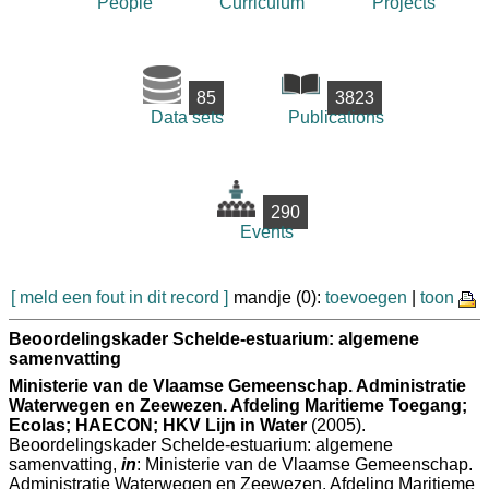
People
Curriculum
Projects
85
3823
Data sets
Publications
290
Events
[ meld een fout in dit record ]
mandje (0):
toevoegen
|
toon
Beoordelingskader Schelde-estuarium: algemene
samenvatting
Ministerie van de Vlaamse Gemeenschap. Administratie
Waterwegen en Zeewezen. Afdeling Maritieme Toegang;
Ecolas; HAECON; HKV Lijn in Water
(2005).
Beoordelingskader Schelde-estuarium: algemene
samenvatting,
in
: Ministerie van de Vlaamse Gemeenschap.
Administratie Waterwegen en Zeewezen. Afdeling Maritieme