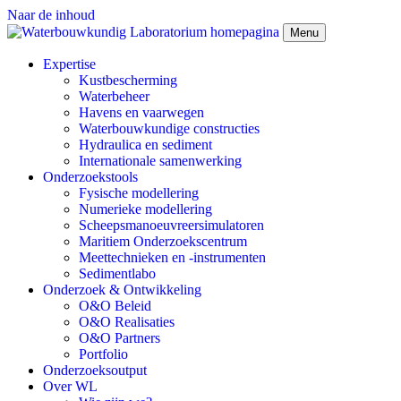
Naar de inhoud
Menu
Expertise
Kustbescherming
Waterbeheer
Havens en vaarwegen
Waterbouwkundige constructies
Hydraulica en sediment
Internationale samenwerking
Onderzoekstools
Fysische modellering
Numerieke modellering
Scheepsmanoeuvreersimulatoren
Maritiem Onderzoekscentrum
Meettechnieken en -instrumenten
Sedimentlabo
Onderzoek & Ontwikkeling
O&O Beleid
O&O Realisaties
O&O Partners
Portfolio
Onderzoeksoutput
Over WL