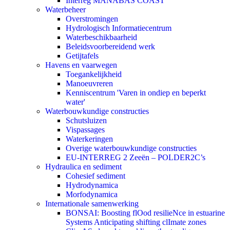
Interreg MANABAS COAST
Waterbeheer
Overstromingen
Hydrologisch Informatiecentrum
Waterbeschikbaarheid
Beleidsvoorbereidend werk
Getijtafels
Havens en vaarwegen
Toegankelijkheid
Manoeuvreren
Kenniscentrum 'Varen in ondiep en beperkt
water'
Waterbouwkundige constructies
Schutsluizen
Vispassages
Waterkeringen
Overige waterbouwkundige constructies
EU-INTERREG 2 Zeeën – POLDER2C’s
Hydraulica en sediment
Cohesief sediment
Hydrodynamica
Morfodynamica
Internationale samenwerking
BONSAI: Boosting flOod resilieNce in estuarine
Systems Anticipating shifting clImate zones