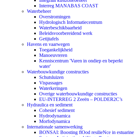
Integraal kustzonebeheer
Interreg MANABAS COAST
Waterbeheer
Overstromingen
Hydrologisch Informatiecentrum
Waterbeschikbaarheid
Beleidsvoorbereidend werk
Getijtafels
Havens en vaarwegen
Toegankelijkheid
Manoeuvreren
Kenniscentrum 'Varen in ondiep en beperkt
water'
Waterbouwkundige constructies
Schutsluizen
Vispassages
Waterkeringen
Overige waterbouwkundige constructies
EU-INTERREG 2 Zeeën – POLDER2C’s
Hydraulica en sediment
Cohesief sediment
Hydrodynamica
Morfodynamica
Internationale samenwerking
BONSAI: Boosting flOod resilieNce in estuarine