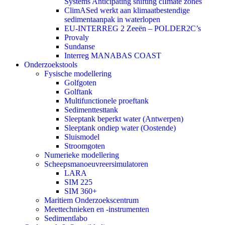
Systems Anticipating shifting clImate zones
ClimASed werkt aan klimaatbestendige
sedimentaanpak in waterlopen
EU-INTERREG 2 Zeeën – POLDER2C’s
Provaly
Sundanse
Interreg MANABAS COAST
Onderzoekstools
Fysische modellering
Golfgoten
Golftank
Multifunctionele proeftank
Sedimenttesttank
Sleeptank beperkt water (Antwerpen)
Sleeptank ondiep water (Oostende)
Sluismodel
Stroomgoten
Numerieke modellering
Scheepsmanoeuvreersimulatoren
LARA
SIM 225
SIM 360+
Maritiem Onderzoekscentrum
Meettechnieken en -instrumenten
Sedimentlabo