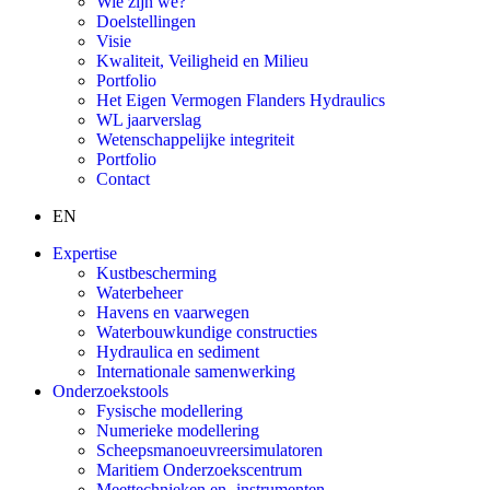
Wie zijn we?
Doelstellingen
Visie
Kwaliteit, Veiligheid en Milieu
Portfolio
Het Eigen Vermogen Flanders Hydraulics
WL jaarverslag
Wetenschappelijke integriteit
Portfolio
Contact
EN
Expertise
Kustbescherming
Waterbeheer
Havens en vaarwegen
Waterbouwkundige constructies
Hydraulica en sediment
Internationale samenwerking
Onderzoekstools
Fysische modellering
Numerieke modellering
Scheepsmanoeuvreersimulatoren
Maritiem Onderzoekscentrum
Meettechnieken en -instrumenten