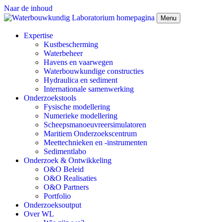
Naar de inhoud
Menu
Expertise
Kustbescherming
Waterbeheer
Havens en vaarwegen
Waterbouwkundige constructies
Hydraulica en sediment
Internationale samenwerking
Onderzoekstools
Fysische modellering
Numerieke modellering
Scheepsmanoeuvreersimulatoren
Maritiem Onderzoekscentrum
Meettechnieken en -instrumenten
Sedimentlabo
Onderzoek & Ontwikkeling
O&O Beleid
O&O Realisaties
O&O Partners
Portfolio
Onderzoeksoutput
Over WL