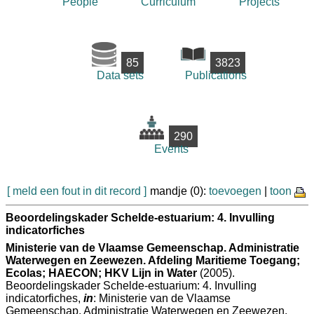
People
Curriculum
Projects
85
3823
Data sets
Publications
290
Events
[ meld een fout in dit record ]
mandje (0):
toevoegen
|
toon
Beoordelingskader Schelde-estuarium: 4. Invulling
indicatorfiches
Ministerie van de Vlaamse Gemeenschap. Administratie
Waterwegen en Zeewezen. Afdeling Maritieme Toegang;
Ecolas; HAECON; HKV Lijn in Water
(2005).
Beoordelingskader Schelde-estuarium: 4. Invulling
indicatorfiches,
in
: Ministerie van de Vlaamse
Gemeenschap. Administratie Waterwegen en Zeewezen.