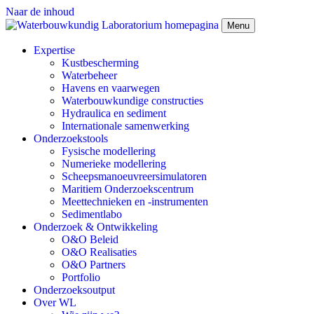
Naar de inhoud
Menu
Expertise
Kustbescherming
Waterbeheer
Havens en vaarwegen
Waterbouwkundige constructies
Hydraulica en sediment
Internationale samenwerking
Onderzoekstools
Fysische modellering
Numerieke modellering
Scheepsmanoeuvreersimulatoren
Maritiem Onderzoekscentrum
Meettechnieken en -instrumenten
Sedimentlabo
Onderzoek & Ontwikkeling
O&O Beleid
O&O Realisaties
O&O Partners
Portfolio
Onderzoeksoutput
Over WL