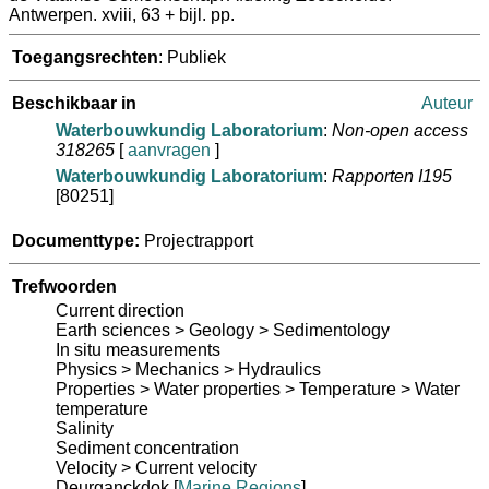
Antwerpen. xviii, 63 + bijl. pp.
Toegangsrechten
: Publiek
Beschikbaar in
Auteur
Waterbouwkundig Laboratorium
:
Non-open access
318265
[
aanvragen
]
Waterbouwkundig Laboratorium
:
Rapporten I195
[80251]
Documenttype:
Projectrapport
Trefwoorden
Current direction
Earth sciences > Geology > Sedimentology
In situ measurements
Physics > Mechanics > Hydraulics
Properties > Water properties > Temperature > Water
temperature
Salinity
Sediment concentration
Velocity > Current velocity
Deurganckdok
[
Marine Regions
]