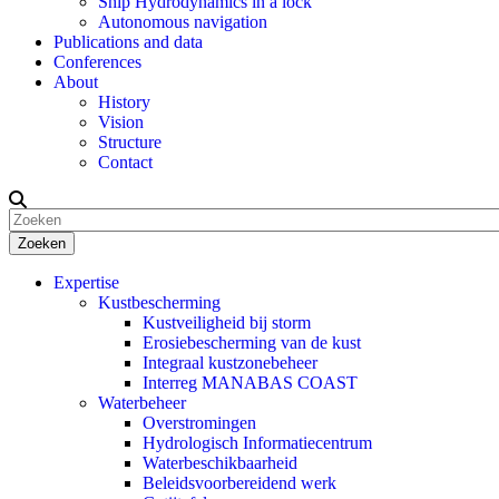
Ship Hydrodynamics in a lock
Autonomous navigation
Publications and data
Conferences
About
History
Vision
Structure
Contact
Zoeken
Expertise
Kustbescherming
Kustveiligheid bij storm
Erosiebescherming van de kust
Integraal kustzonebeheer
Interreg MANABAS COAST
Waterbeheer
Overstromingen
Hydrologisch Informatiecentrum
Waterbeschikbaarheid
Beleidsvoorbereidend werk