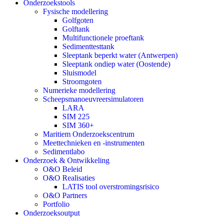
Onderzoekstools
Fysische modellering
Golfgoten
Golftank
Multifunctionele proeftank
Sedimenttesttank
Sleeptank beperkt water (Antwerpen)
Sleeptank ondiep water (Oostende)
Sluismodel
Stroomgoten
Numerieke modellering
Scheepsmanoeuvreersimulatoren
LARA
SIM 225
SIM 360+
Maritiem Onderzoekscentrum
Meettechnieken en -instrumenten
Sedimentlabo
Onderzoek & Ontwikkeling
O&O Beleid
O&O Realisaties
LATIS tool overstromingsrisico
O&O Partners
Portfolio
Onderzoeksoutput