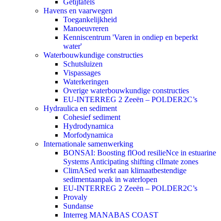
Getijtafels
Havens en vaarwegen
Toegankelijkheid
Manoeuvreren
Kenniscentrum 'Varen in ondiep en beperkt
water'
Waterbouwkundige constructies
Schutsluizen
Vispassages
Waterkeringen
Overige waterbouwkundige constructies
EU-INTERREG 2 Zeeën – POLDER2C’s
Hydraulica en sediment
Cohesief sediment
Hydrodynamica
Morfodynamica
Internationale samenwerking
BONSAI: Boosting flOod resilieNce in estuarine
Systems Anticipating shifting clImate zones
ClimASed werkt aan klimaatbestendige
sedimentaanpak in waterlopen
EU-INTERREG 2 Zeeën – POLDER2C’s
Provaly
Sundanse
Interreg MANABAS COAST