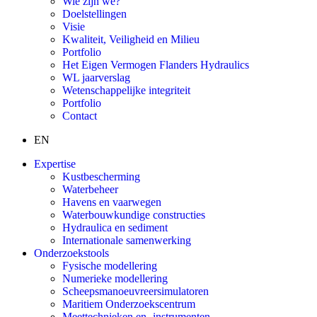
Wie zijn we?
Doelstellingen
Visie
Kwaliteit, Veiligheid en Milieu
Portfolio
Het Eigen Vermogen Flanders Hydraulics
WL jaarverslag
Wetenschappelijke integriteit
Portfolio
Contact
EN
Expertise
Kustbescherming
Waterbeheer
Havens en vaarwegen
Waterbouwkundige constructies
Hydraulica en sediment
Internationale samenwerking
Onderzoekstools
Fysische modellering
Numerieke modellering
Scheepsmanoeuvreersimulatoren
Maritiem Onderzoekscentrum
Meettechnieken en -instrumenten