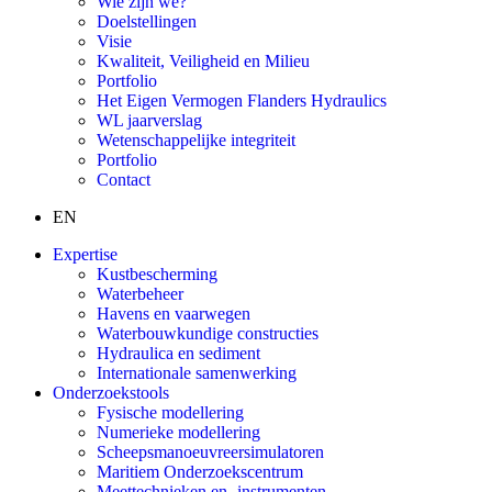
Wie zijn we?
Doelstellingen
Visie
Kwaliteit, Veiligheid en Milieu
Portfolio
Het Eigen Vermogen Flanders Hydraulics
WL jaarverslag
Wetenschappelijke integriteit
Portfolio
Contact
EN
Expertise
Kustbescherming
Waterbeheer
Havens en vaarwegen
Waterbouwkundige constructies
Hydraulica en sediment
Internationale samenwerking
Onderzoekstools
Fysische modellering
Numerieke modellering
Scheepsmanoeuvreersimulatoren
Maritiem Onderzoekscentrum
Meettechnieken en -instrumenten