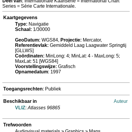
Deel van:
Internationale Kaartserie = International Chart
Series = Série Carte Internationale.
Kaartgegevens
Type:
Navigatie
Schaal:
1/30000
GeoDatum:
WGS84,
Projectie:
Mercator,
Referentievlak:
Gemiddeld Laag Laagwater Springtij
[GLLWS]
Coördinaten:
MinLong: 4; MinLat: 4 - MaxLong: 5;
MaxLat: 51
[WGS84]
Voorstellingswijze:
Grafisch
Opnamedatum
: 1997
Toegangsrechten
: Publiek
Beschikbaar in
Auteur
VLIZ
:
Atlasses 96865
Trefwoorden
Audiovisual materials > Graphics > Maps