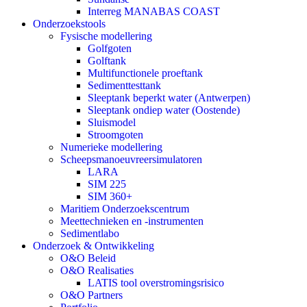
Interreg MANABAS COAST
Onderzoekstools
Fysische modellering
Golfgoten
Golftank
Multifunctionele proeftank
Sedimenttesttank
Sleeptank beperkt water (Antwerpen)
Sleeptank ondiep water (Oostende)
Sluismodel
Stroomgoten
Numerieke modellering
Scheepsmanoeuvreersimulatoren
LARA
SIM 225
SIM 360+
Maritiem Onderzoekscentrum
Meettechnieken en -instrumenten
Sedimentlabo
Onderzoek & Ontwikkeling
O&O Beleid
O&O Realisaties
LATIS tool overstromingsrisico
O&O Partners