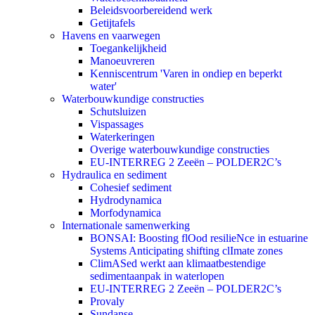
Beleidsvoorbereidend werk
Getijtafels
Havens en vaarwegen
Toegankelijkheid
Manoeuvreren
Kenniscentrum 'Varen in ondiep en beperkt
water'
Waterbouwkundige constructies
Schutsluizen
Vispassages
Waterkeringen
Overige waterbouwkundige constructies
EU-INTERREG 2 Zeeën – POLDER2C’s
Hydraulica en sediment
Cohesief sediment
Hydrodynamica
Morfodynamica
Internationale samenwerking
BONSAI: Boosting flOod resilieNce in estuarine
Systems Anticipating shifting clImate zones
ClimASed werkt aan klimaatbestendige
sedimentaanpak in waterlopen
EU-INTERREG 2 Zeeën – POLDER2C’s
Provaly
Sundanse