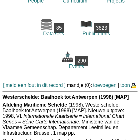
People
Curriculum
Projects
85
3823
Data sets
Publications
290
Events
[ meld een fout in dit record ]
mandje (0):
toevoegen
|
toon
Westerschelde: Baalhoek tot Antwerpen (1998) [MAP]
Afdeling Maritieme Schelde
(1998). Westerschelde:
Baalhoek tot Antwerpen (1998) [MAP]. Nieuwe uitgave:
1998, VI.
Internationale Kaartserie = International Chart
Series = Série Carte Internationale
. Ministerie van de
Vlaamse Gemeenschap. Departement Leefmilieu en
Infrastructuur: Brussel. 1 map pp.