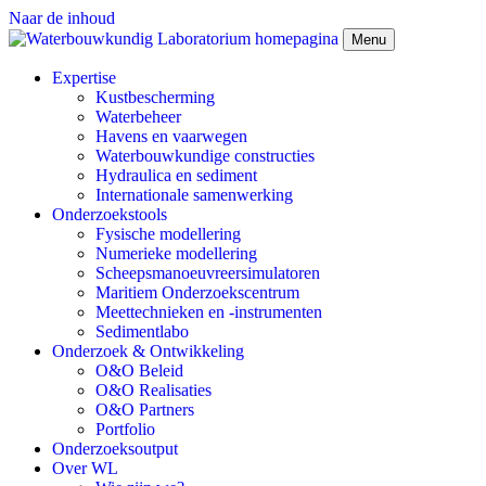
Naar de inhoud
Menu
Expertise
Kustbescherming
Waterbeheer
Havens en vaarwegen
Waterbouwkundige constructies
Hydraulica en sediment
Internationale samenwerking
Onderzoekstools
Fysische modellering
Numerieke modellering
Scheepsmanoeuvreersimulatoren
Maritiem Onderzoekscentrum
Meettechnieken en -instrumenten
Sedimentlabo
Onderzoek & Ontwikkeling
O&O Beleid
O&O Realisaties
O&O Partners
Portfolio
Onderzoeksoutput
Over WL