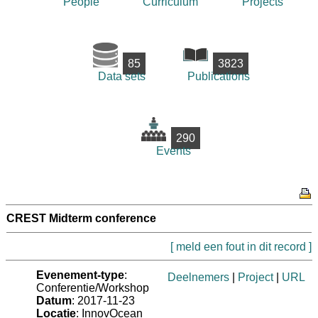
People
Curriculum
Projects
85
3823
Data sets
Publications
290
Events
CREST Midterm conference
[ meld een fout in dit record ]
Evenement-type
:
Deelnemers
|
Project
|
URL
Conferentie/Workshop
Datum
: 2017-11-23
Locatie
: InnovOcean