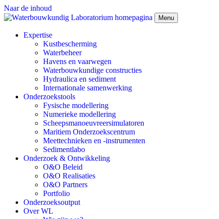
Naar de inhoud
Menu
Expertise
Kustbescherming
Waterbeheer
Havens en vaarwegen
Waterbouwkundige constructies
Hydraulica en sediment
Internationale samenwerking
Onderzoekstools
Fysische modellering
Numerieke modellering
Scheepsmanoeuvreersimulatoren
Maritiem Onderzoekscentrum
Meettechnieken en -instrumenten
Sedimentlabo
Onderzoek & Ontwikkeling
O&O Beleid
O&O Realisaties
O&O Partners
Portfolio
Onderzoeksoutput
Over WL