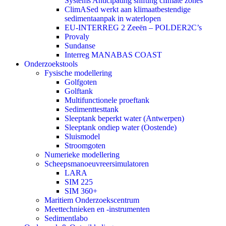
Systems Anticipating shifting clImate zones
ClimASed werkt aan klimaatbestendige
sedimentaanpak in waterlopen
EU-INTERREG 2 Zeeën – POLDER2C’s
Provaly
Sundanse
Interreg MANABAS COAST
Onderzoekstools
Fysische modellering
Golfgoten
Golftank
Multifunctionele proeftank
Sedimenttesttank
Sleeptank beperkt water (Antwerpen)
Sleeptank ondiep water (Oostende)
Sluismodel
Stroomgoten
Numerieke modellering
Scheepsmanoeuvreersimulatoren
LARA
SIM 225
SIM 360+
Maritiem Onderzoekscentrum
Meettechnieken en -instrumenten
Sedimentlabo