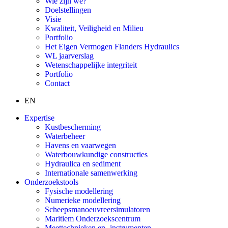
Wie zijn we?
Doelstellingen
Visie
Kwaliteit, Veiligheid en Milieu
Portfolio
Het Eigen Vermogen Flanders Hydraulics
WL jaarverslag
Wetenschappelijke integriteit
Portfolio
Contact
EN
Expertise
Kustbescherming
Waterbeheer
Havens en vaarwegen
Waterbouwkundige constructies
Hydraulica en sediment
Internationale samenwerking
Onderzoekstools
Fysische modellering
Numerieke modellering
Scheepsmanoeuvreersimulatoren
Maritiem Onderzoekscentrum
Meettechnieken en -instrumenten