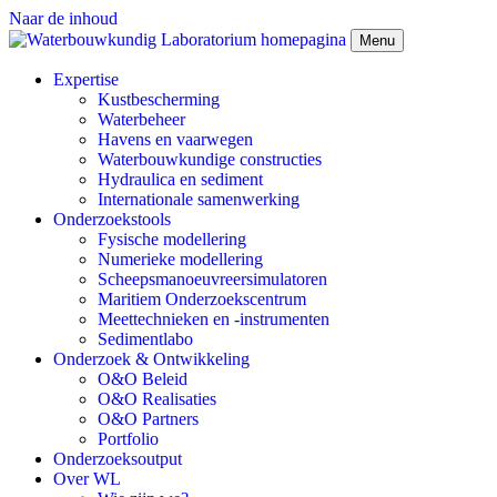
Naar de inhoud
Menu
Expertise
Kustbescherming
Waterbeheer
Havens en vaarwegen
Waterbouwkundige constructies
Hydraulica en sediment
Internationale samenwerking
Onderzoekstools
Fysische modellering
Numerieke modellering
Scheepsmanoeuvreersimulatoren
Maritiem Onderzoekscentrum
Meettechnieken en -instrumenten
Sedimentlabo
Onderzoek & Ontwikkeling
O&O Beleid
O&O Realisaties
O&O Partners
Portfolio
Onderzoeksoutput
Over WL