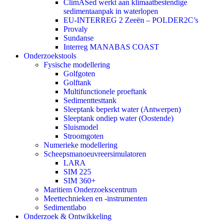
ClimASed werkt aan klimaatbestendige
sedimentaanpak in waterlopen
EU-INTERREG 2 Zeeën – POLDER2C’s
Provaly
Sundanse
Interreg MANABAS COAST
Onderzoekstools
Fysische modellering
Golfgoten
Golftank
Multifunctionele proeftank
Sedimenttesttank
Sleeptank beperkt water (Antwerpen)
Sleeptank ondiep water (Oostende)
Sluismodel
Stroomgoten
Numerieke modellering
Scheepsmanoeuvreersimulatoren
LARA
SIM 225
SIM 360+
Maritiem Onderzoekscentrum
Meettechnieken en -instrumenten
Sedimentlabo
Onderzoek & Ontwikkeling