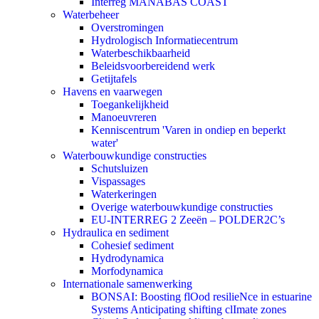
Interreg MANABAS COAST
Waterbeheer
Overstromingen
Hydrologisch Informatiecentrum
Waterbeschikbaarheid
Beleidsvoorbereidend werk
Getijtafels
Havens en vaarwegen
Toegankelijkheid
Manoeuvreren
Kenniscentrum 'Varen in ondiep en beperkt
water'
Waterbouwkundige constructies
Schutsluizen
Vispassages
Waterkeringen
Overige waterbouwkundige constructies
EU-INTERREG 2 Zeeën – POLDER2C’s
Hydraulica en sediment
Cohesief sediment
Hydrodynamica
Morfodynamica
Internationale samenwerking
BONSAI: Boosting flOod resilieNce in estuarine
Systems Anticipating shifting clImate zones