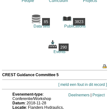
People
Curriculum
Projects
85
3823
Data sets
Publications
290
Events
CREST Guidance Committee 5
[ meld een fout in dit record ]
Evenement-type
:
Deelnemers
|
Project
Conferentie/Workshop
Datum
: 2018-11-28
Locatie
: Flanders Hydraulics,