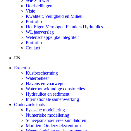
Wie zijn we?
Doelstellingen
Visie
Kwaliteit, Veiligheid en Milieu
Portfolio
Het Eigen Vermogen Flanders Hydraulics
WL jaarverslag
Wetenschappelijke integriteit
Portfolio
Contact
EN
Expertise
Kustbescherming
Waterbeheer
Havens en vaarwegen
Waterbouwkundige constructies
Hydraulica en sediment
Internationale samenwerking
Onderzoekstools
Fysische modellering
Numerieke modellering
Scheepsmanoeuvreersimulatoren
Maritiem Onderzoekscentrum
Meettechnieken en -instrumenten