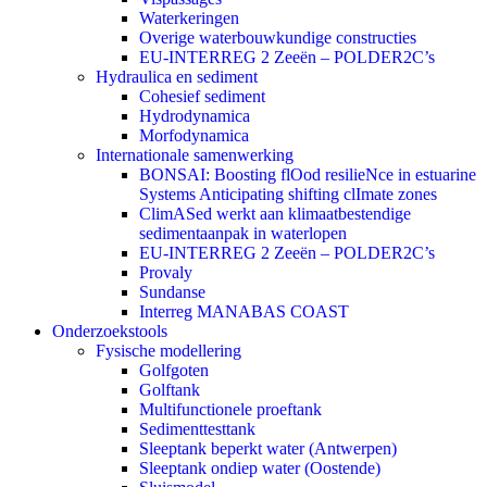
Waterkeringen
Overige waterbouwkundige constructies
EU-INTERREG 2 Zeeën – POLDER2C’s
Hydraulica en sediment
Cohesief sediment
Hydrodynamica
Morfodynamica
Internationale samenwerking
BONSAI: Boosting flOod resilieNce in estuarine
Systems Anticipating shifting clImate zones
ClimASed werkt aan klimaatbestendige
sedimentaanpak in waterlopen
EU-INTERREG 2 Zeeën – POLDER2C’s
Provaly
Sundanse
Interreg MANABAS COAST
Onderzoekstools
Fysische modellering
Golfgoten
Golftank
Multifunctionele proeftank
Sedimenttesttank
Sleeptank beperkt water (Antwerpen)
Sleeptank ondiep water (Oostende)