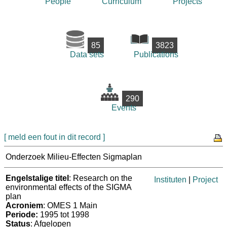
People
Curriculum
Projects
85
3823
Data sets
Publications
290
Events
[ meld een fout in dit record ]
Onderzoek Milieu-Effecten Sigmaplan
Engelstalige titel
: Research on the
Instituten
|
Project
environmental effects of the SIGMA
plan
Acroniem
: OMES 1 Main
Periode:
1995 tot 1998
Status
: Afgelopen