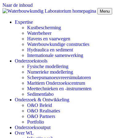
Naar de inhoud
Menu
Expertise
Kustbescherming
Waterbeheer
Havens en vaarwegen
Waterbouwkundige constructies
Hydraulica en sediment
Internationale samenwerking
Onderzoekstools
Fysische modellering
Numerieke modellering
Scheepsmanoeuvreersimulatoren
Maritiem Onderzoekscentrum
Meettechnieken en -instrumenten
Sedimentlabo
Onderzoek & Ontwikkeling
O&O Beleid
O&O Realisaties
O&O Partners
Portfolio
Onderzoeksoutput
Over WL