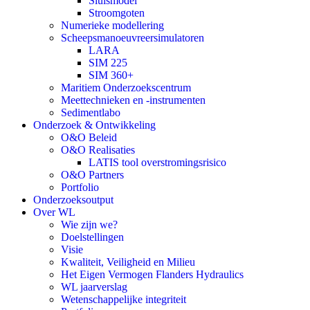
Sluismodel
Stroomgoten
Numerieke modellering
Scheepsmanoeuvreersimulatoren
LARA
SIM 225
SIM 360+
Maritiem Onderzoekscentrum
Meettechnieken en -instrumenten
Sedimentlabo
Onderzoek & Ontwikkeling
O&O Beleid
O&O Realisaties
LATIS tool overstromingsrisico
O&O Partners
Portfolio
Onderzoeksoutput
Over WL
Wie zijn we?
Doelstellingen
Visie
Kwaliteit, Veiligheid en Milieu
Het Eigen Vermogen Flanders Hydraulics
WL jaarverslag
Wetenschappelijke integriteit