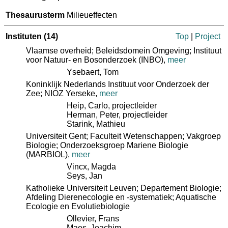
Thesaurusterm
Milieueffecten
Instituten
(14)
Top
|
Project
Vlaamse overheid; Beleidsdomein Omgeving; Instituut
voor Natuur- en Bosonderzoek (INBO)
,
meer
Ysebaert, Tom
Koninklijk Nederlands Instituut voor Onderzoek der
Zee; NIOZ Yerseke
,
meer
Heip, Carlo
, projectleider
Herman, Peter
, projectleider
Starink, Mathieu
Universiteit Gent; Faculteit Wetenschappen; Vakgroep
Biologie; Onderzoeksgroep Mariene Biologie
(MARBIOL)
,
meer
Vincx, Magda
Seys, Jan
Katholieke Universiteit Leuven; Departement Biologie;
Afdeling Dierenecologie en -systematiek; Aquatische
Ecologie en Evolutiebiologie
Ollevier, Frans
Maes, Joachim