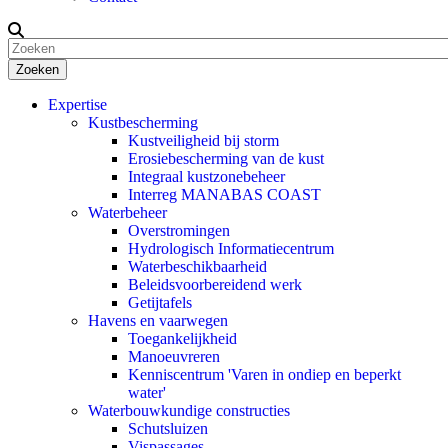
Zoeken
Expertise
Kustbescherming
Kustveiligheid bij storm
Erosiebescherming van de kust
Integraal kustzonebeheer
Interreg MANABAS COAST
Waterbeheer
Overstromingen
Hydrologisch Informatiecentrum
Waterbeschikbaarheid
Beleidsvoorbereidend werk
Getijtafels
Havens en vaarwegen
Toegankelijkheid
Manoeuvreren
Kenniscentrum 'Varen in ondiep en beperkt
water'
Waterbouwkundige constructies
Schutsluizen
Vispassages