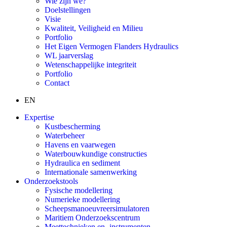
Wie zijn we?
Doelstellingen
Visie
Kwaliteit, Veiligheid en Milieu
Portfolio
Het Eigen Vermogen Flanders Hydraulics
WL jaarverslag
Wetenschappelijke integriteit
Portfolio
Contact
EN
Expertise
Kustbescherming
Waterbeheer
Havens en vaarwegen
Waterbouwkundige constructies
Hydraulica en sediment
Internationale samenwerking
Onderzoekstools
Fysische modellering
Numerieke modellering
Scheepsmanoeuvreersimulatoren
Maritiem Onderzoekscentrum
Meettechnieken en -instrumenten