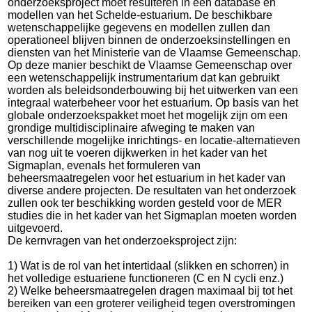
onderzoeksproject moet resulteren in een database en
modellen van het Schelde-estuarium. De beschikbare
wetenschappelijke gegevens en modellen zullen dan
operationeel blijven binnen de onderzoeksinstellingen en
diensten van het Ministerie van de Vlaamse Gemeenschap.
Op deze manier beschikt de Vlaamse Gemeenschap over
een wetenschappelijk instrumentarium dat kan gebruikt
worden als beleidsonderbouwing bij het uitwerken van een
integraal waterbeheer voor het estuarium. Op basis van het
globale onderzoekspakket moet het mogelijk zijn om een
grondige multidisciplinaire afweging te maken van
verschillende mogelijke inrichtings- en locatie-alternatieven
van nog uit te voeren dijkwerken in het kader van het
Sigmaplan, evenals het formuleren van
beheersmaatregelen voor het estuarium in het kader van
diverse andere projecten. De resultaten van het onderzoek
zullen ook ter beschikking worden gesteld voor de MER
studies die in het kader van het Sigmaplan moeten worden
uitgevoerd.
De kernvragen van het onderzoeksproject zijn:
1) Wat is de rol van het intertidaal (slikken en schorren) in
het volledige estuariene functioneren (C en N cycli enz.)
2) Welke beheersmaatregelen dragen maximaal bij tot het
bereiken van een groterer veiligheid tegen overstromingen