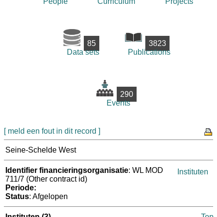
People
Curriculum
Projects
85
3823
Data sets
Publications
290
Events
[ meld een fout in dit record ]
Seine-Schelde West
Identifier financieringsorganisatie
: WL MOD
Instituten
711/7 (Other contract id)
Periode:
Status
: Afgelopen
Instituten
(3)
Top