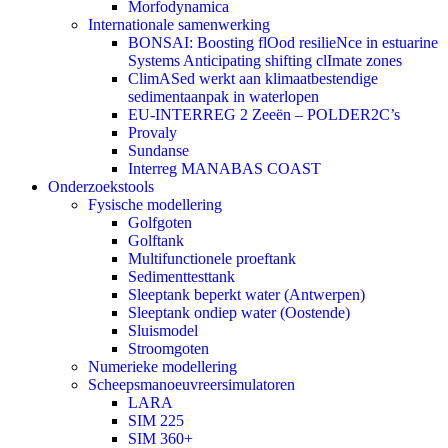
Morfodynamica
Internationale samenwerking
BONSAI: Boosting flOod resilieNce in estuarine
Systems Anticipating shifting clImate zones
ClimASed werkt aan klimaatbestendige
sedimentaanpak in waterlopen
EU-INTERREG 2 Zeeën – POLDER2C’s
Provaly
Sundanse
Interreg MANABAS COAST
Onderzoekstools
Fysische modellering
Golfgoten
Golftank
Multifunctionele proeftank
Sedimenttesttank
Sleeptank beperkt water (Antwerpen)
Sleeptank ondiep water (Oostende)
Sluismodel
Stroomgoten
Numerieke modellering
Scheepsmanoeuvreersimulatoren
LARA
SIM 225
SIM 360+