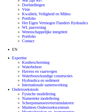
Wie zijn we?
Doelstellingen
Visie
Kwaliteit, Veiligheid en Milieu
Portfolio
Het Eigen Vermogen Flanders Hydraulics
WL jaarverslag
Wetenschappelijke integriteit
Portfolio
Contact
EN
Expertise
Kustbescherming
Waterbeheer
Havens en vaarwegen
Waterbouwkundige constructies
Hydraulica en sediment
Internationale samenwerking
Onderzoekstools
Fysische modellering
Numerieke modellering
Scheepsmanoeuvreersimulatoren
Maritiem Onderzoekscentrum
Meettechnieken en -instrumenten