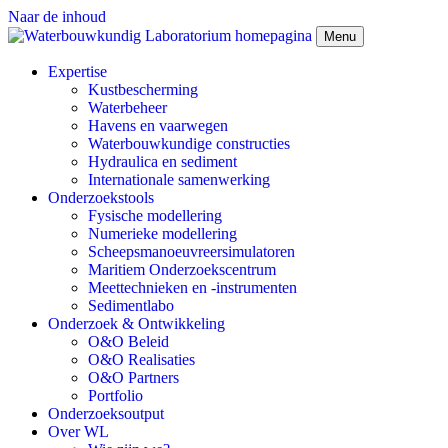
Naar de inhoud
Menu
Expertise
Kustbescherming
Waterbeheer
Havens en vaarwegen
Waterbouwkundige constructies
Hydraulica en sediment
Internationale samenwerking
Onderzoekstools
Fysische modellering
Numerieke modellering
Scheepsmanoeuvreersimulatoren
Maritiem Onderzoekscentrum
Meettechnieken en -instrumenten
Sedimentlabo
Onderzoek & Ontwikkeling
O&O Beleid
O&O Realisaties
O&O Partners
Portfolio
Onderzoeksoutput
Over WL