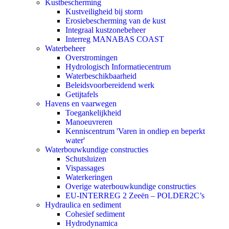
Kustbescherming
Kustveiligheid bij storm
Erosiebescherming van de kust
Integraal kustzonebeheer
Interreg MANABAS COAST
Waterbeheer
Overstromingen
Hydrologisch Informatiecentrum
Waterbeschikbaarheid
Beleidsvoorbereidend werk
Getijtafels
Havens en vaarwegen
Toegankelijkheid
Manoeuvreren
Kenniscentrum 'Varen in ondiep en beperkt
water'
Waterbouwkundige constructies
Schutsluizen
Vispassages
Waterkeringen
Overige waterbouwkundige constructies
EU-INTERREG 2 Zeeën – POLDER2C’s
Hydraulica en sediment
Cohesief sediment
Hydrodynamica