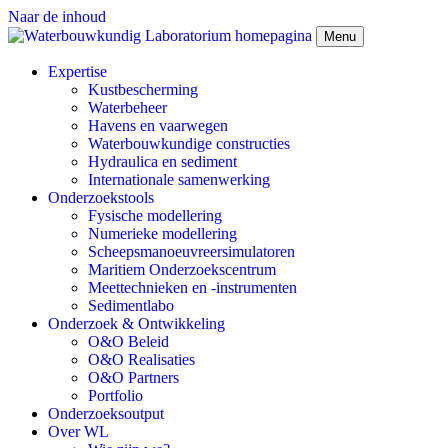
Naar de inhoud
Menu
Expertise
Kustbescherming
Waterbeheer
Havens en vaarwegen
Waterbouwkundige constructies
Hydraulica en sediment
Internationale samenwerking
Onderzoekstools
Fysische modellering
Numerieke modellering
Scheepsmanoeuvreersimulatoren
Maritiem Onderzoekscentrum
Meettechnieken en -instrumenten
Sedimentlabo
Onderzoek & Ontwikkeling
O&O Beleid
O&O Realisaties
O&O Partners
Portfolio
Onderzoeksoutput
Over WL