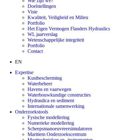
Wie zijn we?
Doelstellingen
Visie
Kwaliteit, Veiligheid en Milieu
Portfolio
Het Eigen Vermogen Flanders Hydraulics
WL jaarverslag
Wetenschappelijke integriteit
Portfolio
Contact
EN
Expertise
Kustbescherming
Waterbeheer
Havens en vaarwegen
Waterbouwkundige constructies
Hydraulica en sediment
Internationale samenwerking
Onderzoekstools
Fysische modellering
Numerieke modellering
Scheepsmanoeuvreersimulatoren
Maritiem Onderzoekscentrum
Meettechnieken en -instrumenten