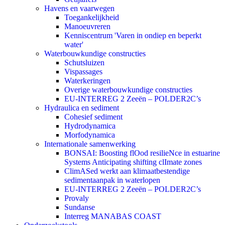
Havens en vaarwegen
Toegankelijkheid
Manoeuvreren
Kenniscentrum 'Varen in ondiep en beperkt
water'
Waterbouwkundige constructies
Schutsluizen
Vispassages
Waterkeringen
Overige waterbouwkundige constructies
EU-INTERREG 2 Zeeën – POLDER2C’s
Hydraulica en sediment
Cohesief sediment
Hydrodynamica
Morfodynamica
Internationale samenwerking
BONSAI: Boosting flOod resilieNce in estuarine
Systems Anticipating shifting clImate zones
ClimASed werkt aan klimaatbestendige
sedimentaanpak in waterlopen
EU-INTERREG 2 Zeeën – POLDER2C’s
Provaly
Sundanse
Interreg MANABAS COAST