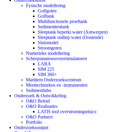
Onderzoekstools
Fysische modellering
Golfgoten
Golftank
Multifunctionele proeftank
Sedimenttesttank
Sleeptank beperkt water (Antwerpen)
Sleeptank ondiep water (Oostende)
Sluismodel
Stroomgoten
Numerieke modellering
Scheepsmanoeuvreersimulatoren
LARA
SIM 225
SIM 360+
Maritiem Onderzoekscentrum
Meettechnieken en -instrumenten
Sedimentlabo
Onderzoek & Ontwikkeling
O&O Beleid
O&O Realisaties
LATIS tool overstromingsrisico
O&O Partners
Portfolio
Onderzoeksoutput