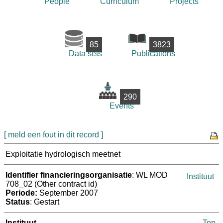
People
Curriculum
Projects
85
3823
Data sets
Publications
290
Events
[ meld een fout in dit record ]
Exploitatie hydrologisch meetnet
Identifier financieringsorganisatie
: WL MOD
Instituut
708_02 (Other contract id)
Periode:
September 2007
Status
: Gestart
Instituut
Top