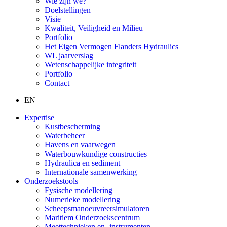
Wie zijn we?
Doelstellingen
Visie
Kwaliteit, Veiligheid en Milieu
Portfolio
Het Eigen Vermogen Flanders Hydraulics
WL jaarverslag
Wetenschappelijke integriteit
Portfolio
Contact
EN
Expertise
Kustbescherming
Waterbeheer
Havens en vaarwegen
Waterbouwkundige constructies
Hydraulica en sediment
Internationale samenwerking
Onderzoekstools
Fysische modellering
Numerieke modellering
Scheepsmanoeuvreersimulatoren
Maritiem Onderzoekscentrum
Meettechnieken en -instrumenten