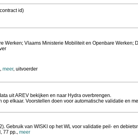
ontract id)
re Werken; Vlaams Ministerie Mobiliteit en Openbare Werken; 
ver
,
meer
, uitvoerder
data uit AREV bekijken en naar Hydra overbrengen.
p elkaar. Voorstellen doen voor automatische validatie en meta
). Gebruik van WISKI op het WL voor validatie peil- en debiets
, 77 pp.,
meer