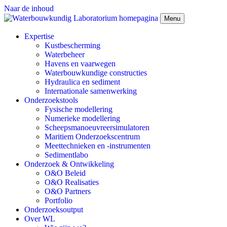
Naar de inhoud
Menu
Expertise
Kustbescherming
Waterbeheer
Havens en vaarwegen
Waterbouwkundige constructies
Hydraulica en sediment
Internationale samenwerking
Onderzoekstools
Fysische modellering
Numerieke modellering
Scheepsmanoeuvreersimulatoren
Maritiem Onderzoekscentrum
Meettechnieken en -instrumenten
Sedimentlabo
Onderzoek & Ontwikkeling
O&O Beleid
O&O Realisaties
O&O Partners
Portfolio
Onderzoeksoutput
Over WL