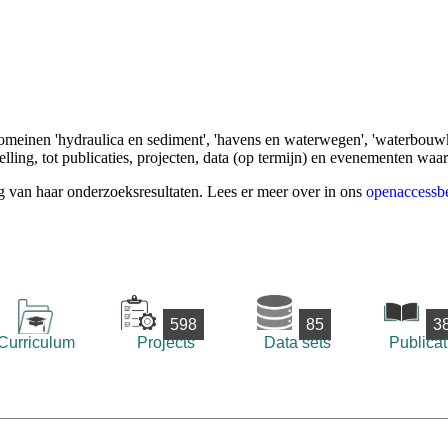
omeinen 'hydraulica en sediment', 'havens en waterwegen', 'waterbouwk
ling, tot publicaties, projecten, data (op termijn) en evenementen waa
g van haar onderzoeksresultaten. Lees er meer over in ons
openaccessbe
598
85
3
Curriculum
Projects
Data sets
Publicat