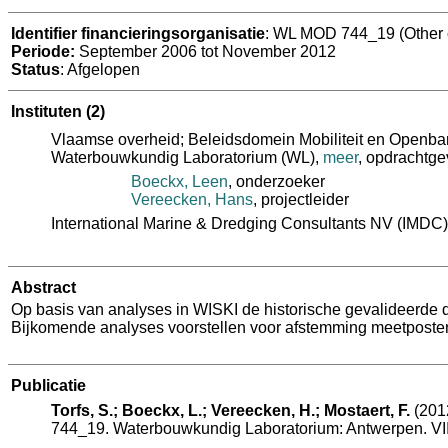
Identifier financieringsorganisatie
: WL MOD 744_19 (Other c
Periode:
September 2006 tot November 2012
Status
: Afgelopen
Instituten
(2)
Vlaamse overheid; Beleidsdomein Mobiliteit en Openba
Waterbouwkundig Laboratorium (WL)
,
meer
, opdrachtge
Boeckx, Leen
, onderzoeker
Vereecken, Hans
, projectleider
International Marine & Dredging Consultants NV (IMDC)
Abstract
Op basis van analyses in WISKI de historische gevalideerde 
Bijkomende analyses voorstellen voor afstemming meetposten o
Publicatie
Torfs, S.; Boeckx, L.; Vereecken, H.; Mostaert, F.
(2012
744_19. Waterbouwkundig Laboratorium: Antwerpen. VII