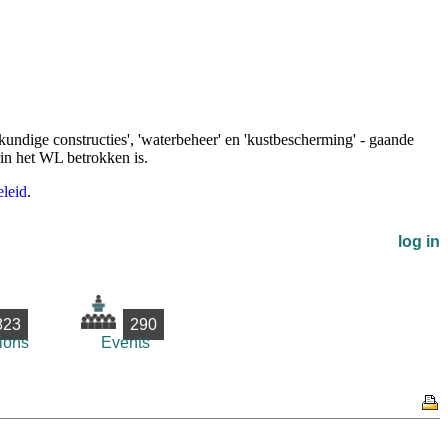
undige constructies', 'waterbeheer' en 'kustbescherming' - gaande
rin het WL betrokken is.
leid
.
log in
823
290
ions
Events