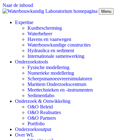
Naar de inhoud
Menu
Expertise
Kustbescherming
Waterbeheer
Havens en vaarwegen
Waterbouwkundige constructies
Hydraulica en sediment
Internationale samenwerking
Onderzoekstools
Fysische modellering
Numerieke modellering
Scheepsmanoeuvreersimulatoren
Maritiem Onderzoekscentrum
Meettechnieken en -instrumenten
Sedimentlabo
Onderzoek & Ontwikkeling
O&O Beleid
O&O Realisaties
O&O Partners
Portfolio
Onderzoeksoutput
Over WL