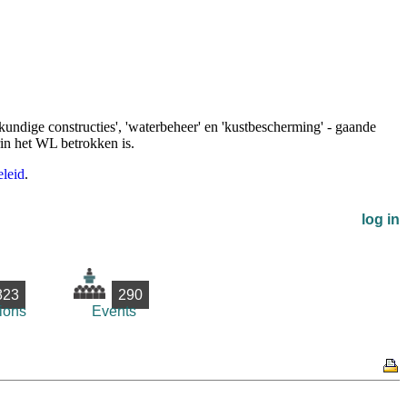
undige constructies', 'waterbeheer' en 'kustbescherming' - gaande
rin het WL betrokken is.
leid
.
log in
823
290
ions
Events