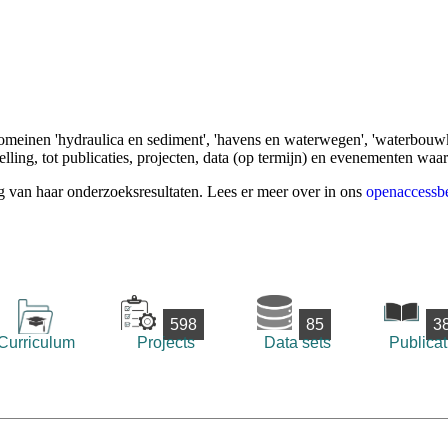
omeinen 'hydraulica en sediment', 'havens en waterwegen', 'waterbouwk
ling, tot publicaties, projecten, data (op termijn) en evenementen waa
g van haar onderzoeksresultaten. Lees er meer over in ons
openaccessbe
598
85
3
Curriculum
Projects
Data sets
Publicat