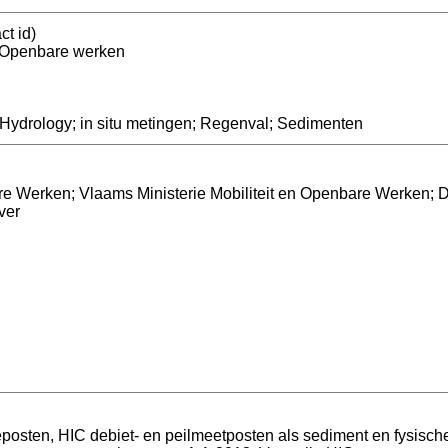
ct id)
n Openbare werken
Hydrology; in situ metingen; Regenval; Sedimenten
re Werken; Vlaams Ministerie Mobiliteit en Openbare Werken; 
ver
eposten, HIC debiet- en peilmeetposten als sediment en fysisch