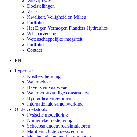
Wie zijn we?
Doelstellingen
Visie
Kwaliteit, Veiligheid en Milieu
Portfolio
Het Eigen Vermogen Flanders Hydraulics
WL jaarverslag
Wetenschappelijke integriteit
Portfolio
Contact
EN
Expertise
Kustbescherming
Waterbeheer
Havens en vaarwegen
Waterbouwkundige constructies
Hydraulica en sediment
Internationale samenwerking
Onderzoekstools
Fysische modellering
Numerieke modellering
Scheepsmanoeuvreersimulatoren
Maritiem Onderzoekscentrum
Meettechnieken en -instrumenten