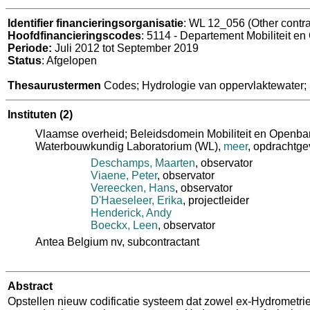
Identifier financieringsorganisatie
: WL 12_056 (Other contra
Hoofdfinancieringscodes
: 5114 - Departement Mobiliteit e
Periode:
Juli 2012 tot September 2019
Status
: Afgelopen
Thesaurustermen
Codes; Hydrologie van oppervlaktewater; 
Instituten
(2)
Vlaamse overheid; Beleidsdomein Mobiliteit en Openba
Waterbouwkundig Laboratorium (WL)
,
meer
, opdrachtge
Deschamps, Maarten
, observator
Viaene, Peter
, observator
Vereecken, Hans
, observator
D'Haeseleer, Erika
, projectleider
Henderick, Andy
Boeckx, Leen
, observator
Antea Belgium nv
, subcontractant
Abstract
Opstellen nieuw codificatie systeem dat zowel ex-Hydrometri