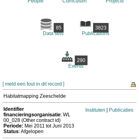
People
Curriculum
Projects
85
3823
Data sets
Publications
290
Events
[ meld een fout in dit record ]
Habitatmapping Zeeschelde
Identifier
Instituten
|
Publicaties
financieringsorganisatie
: WL
00_028 (Other contract id)
Periode:
Mei 2011 tot Juni 2013
Status
: Afgelopen