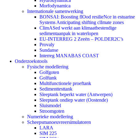
Hydrodynamica
Morfodynamica
Internationale samenwerking
BONSAI: Boosting flOod resilieNce in estuarine
Systems Anticipating shifting clImate zones
ClimASed werkt aan klimaatbestendige
sedimentaanpak in waterlopen
EU-INTERREG 2 Zeeën – POLDER2C’s
Provaly
Sundanse
Interreg MANABAS COAST
Onderzoekstools
Fysische modellering
Golfgoten
Golftank
Multifunctionele proeftank
Sedimenttesttank
Sleeptank beperkt water (Antwerpen)
Sleeptank ondiep water (Oostende)
Sluismodel
Stroomgoten
Numerieke modellering
Scheepsmanoeuvreersimulatoren
LARA
SIM 225