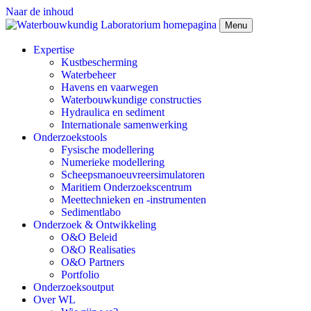
Naar de inhoud
Menu
Expertise
Kustbescherming
Waterbeheer
Havens en vaarwegen
Waterbouwkundige constructies
Hydraulica en sediment
Internationale samenwerking
Onderzoekstools
Fysische modellering
Numerieke modellering
Scheepsmanoeuvreersimulatoren
Maritiem Onderzoekscentrum
Meettechnieken en -instrumenten
Sedimentlabo
Onderzoek & Ontwikkeling
O&O Beleid
O&O Realisaties
O&O Partners
Portfolio
Onderzoeksoutput
Over WL