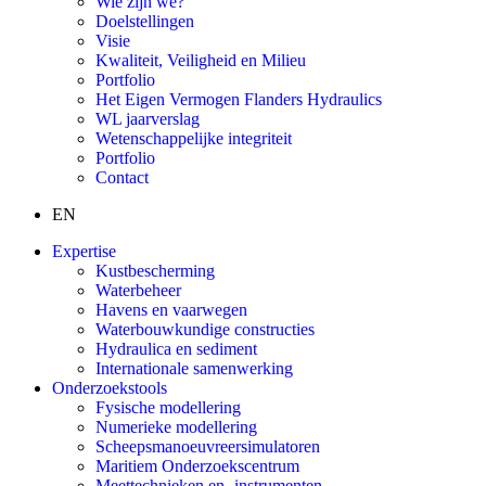
Wie zijn we?
Doelstellingen
Visie
Kwaliteit, Veiligheid en Milieu
Portfolio
Het Eigen Vermogen Flanders Hydraulics
WL jaarverslag
Wetenschappelijke integriteit
Portfolio
Contact
EN
Expertise
Kustbescherming
Waterbeheer
Havens en vaarwegen
Waterbouwkundige constructies
Hydraulica en sediment
Internationale samenwerking
Onderzoekstools
Fysische modellering
Numerieke modellering
Scheepsmanoeuvreersimulatoren
Maritiem Onderzoekscentrum
Meettechnieken en -instrumenten