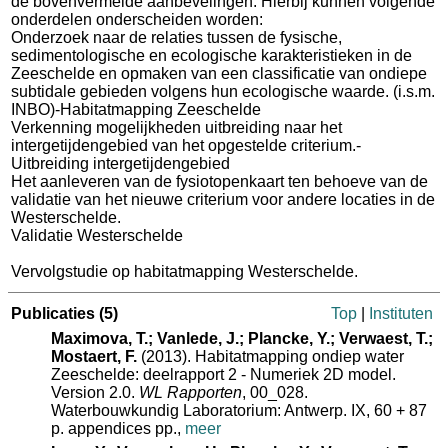
de bovenvermelde aanbevelingen. Hierbij kunnen volgende
onderdelen onderscheiden worden:
Onderzoek naar de relaties tussen de fysische,
sedimentologische en ecologische karakteristieken in de
Zeeschelde en opmaken van een classificatie van ondiepe
subtidale gebieden volgens hun ecologische waarde. (i.s.m.
INBO)-Habitatmapping Zeeschelde
Verkenning mogelijkheden uitbreiding naar het
intergetijdengebied van het opgestelde criterium.-
Uitbreiding intergetijdengebied
Het aanleveren van de fysiotopenkaart ten behoeve van de
validatie van het nieuwe criterium voor andere locaties in de
Westerschelde.
Validatie Westerschelde
Vervolgstudie op habitatmapping Westerschelde.
Publicaties
(5)
Top
|
Instituten
Maximova, T.; Vanlede, J.; Plancke, Y.; Verwaest, T.;
Mostaert, F.
(2013). Habitatmapping ondiep water
Zeeschelde: deelrapport 2 - Numeriek 2D model.
Version 2.0.
WL Rapporten
, 00_028.
Waterbouwkundig Laboratorium: Antwerp. IX, 60 + 87
p. appendices pp.,
meer