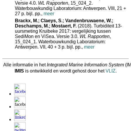
Versie 4.0.
WL Rapporten
, 15_024_2.
Waterbouwkundig Laboratorium: Antwerpen. VIII, 21 +
27 p. bijl. pp.,
meer
Brackx, M.; Claeys, S.; Vandenbruwaene, W.;
Deschamps, M.; Mostaert, F.
(2018). Turbiditeit 13‐
uursmeting Kruibeke 2017: vergelijking tussen
SediMon en ViSea. Versie 3.0.
WL Rapporten
,
15_024_1. Waterbouwkundig Laboratorium:
Antwerpen. VII, 40 + 3 p. bijl. pp.,
meer
Alle informatie in het
Integrated Marine Information System
(IM
IMIS
is ontwikkeld en wordt gehost door het
VLIZ
.