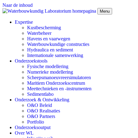
Naar de inhoud
Menu
Expertise
Kustbescherming
Waterbeheer
Havens en vaarwegen
Waterbouwkundige constructies
Hydraulica en sediment
Internationale samenwerking
Onderzoekstools
Fysische modellering
Numerieke modellering
Scheepsmanoeuvreersimulatoren
Maritiem Onderzoekscentrum
Meettechnieken en -instrumenten
Sedimentlabo
Onderzoek & Ontwikkeling
O&O Beleid
O&O Realisaties
O&O Partners
Portfolio
Onderzoeksoutput
Over WL