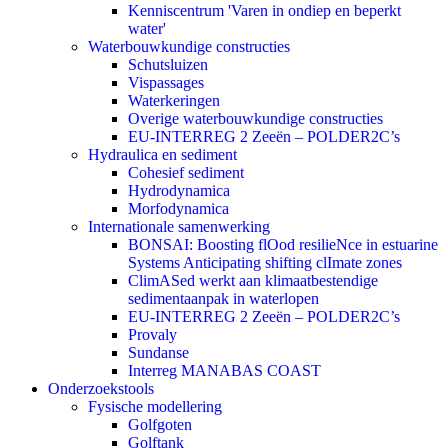
Kenniscentrum 'Varen in ondiep en beperkt
water'
Waterbouwkundige constructies
Schutsluizen
Vispassages
Waterkeringen
Overige waterbouwkundige constructies
EU-INTERREG 2 Zeeën – POLDER2C’s
Hydraulica en sediment
Cohesief sediment
Hydrodynamica
Morfodynamica
Internationale samenwerking
BONSAI: Boosting flOod resilieNce in estuarine
Systems Anticipating shifting clImate zones
ClimASed werkt aan klimaatbestendige
sedimentaanpak in waterlopen
EU-INTERREG 2 Zeeën – POLDER2C’s
Provaly
Sundanse
Interreg MANABAS COAST
Onderzoekstools
Fysische modellering
Golfgoten
Golftank