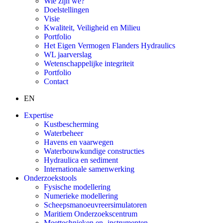
Wie zijn we?
Doelstellingen
Visie
Kwaliteit, Veiligheid en Milieu
Portfolio
Het Eigen Vermogen Flanders Hydraulics
WL jaarverslag
Wetenschappelijke integriteit
Portfolio
Contact
EN
Expertise
Kustbescherming
Waterbeheer
Havens en vaarwegen
Waterbouwkundige constructies
Hydraulica en sediment
Internationale samenwerking
Onderzoekstools
Fysische modellering
Numerieke modellering
Scheepsmanoeuvreersimulatoren
Maritiem Onderzoekscentrum
Meettechnieken en -instrumenten