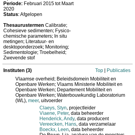
Periode:
Februari 2015 tot Maart
2020
Status
: Afgelopen
Thesaurustermen
Calibratie;
Cohesieve sedimenten; Fysico-
chemische parameters; In situ
metingen; Literatuur- en
desktoponderzoek; Monitoring;
Sedimentologie; Troebelheid;
Zwevende stof
Instituten
(3)
Top
|
Publicaties
Vlaamse overheid; Beleidsdomein Mobiliteit en
Openbare Werken; Vlaams Ministerie Mobiliteit en
Openbare Werken; Departement Mobiliteit en
Openbare Werken; Waterbouwkundig Laboratorium
(WL)
,
meer
, uitvoerder
Claeys, Styn
, projectleider
Viaene, Peter
, data beheerder
Henderick, Andy
, data producent
Vereecken, Hans
, data verzamelaar
Boeckx, Leen
, data beheerder
De Bruyn, Lia
, analyse van de monsters