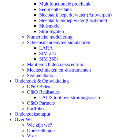
Multifunctionele proeftank
Sedimenttesttank
Sleeptank beperkt water (Antwerpen)
Sleeptank ondiep water (Oostende)
Sluismodel
Stroomgoten
Numerieke modellering
Scheepsmanoeuvreersimulatoren
LARA
SIM 225
SIM 360+
Maritiem Onderzoekscentrum
Meettechnieken en -instrumenten
Sedimentlabo
Onderzoek & Ontwikkeling
O&O Beleid
O&O Realisaties
LATIS tool overstromingsrisico
O&O Partners
Portfolio
Onderzoeksoutput
Over WL
Wie zijn we?
Doelstellingen
Visie