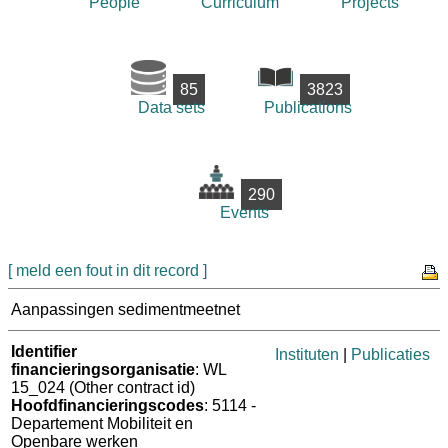
People
Curriculum
Projects
85
3823
Data sets
Publications
290
Events
[ meld een fout in dit record ]
Aanpassingen sedimentmeetnet
Identifier
Instituten
|
Publicaties
financieringsorganisatie
: WL
15_024 (Other contract id)
Hoofdfinancieringscodes
: 5114 -
Departement Mobiliteit en
Openbare werken