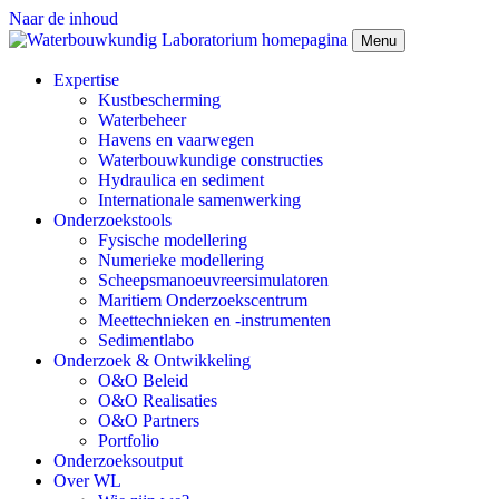
Naar de inhoud
Menu
Expertise
Kustbescherming
Waterbeheer
Havens en vaarwegen
Waterbouwkundige constructies
Hydraulica en sediment
Internationale samenwerking
Onderzoekstools
Fysische modellering
Numerieke modellering
Scheepsmanoeuvreersimulatoren
Maritiem Onderzoekscentrum
Meettechnieken en -instrumenten
Sedimentlabo
Onderzoek & Ontwikkeling
O&O Beleid
O&O Realisaties
O&O Partners
Portfolio
Onderzoeksoutput
Over WL