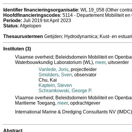
Identifier financieringsorganisatie
: WL 19_058 (Other contra
Hoofdfinancieringscodes
: 5114 - Departement Mobiliteit e
Periode:
Juli 2019 tot April 2023
Status
: Afgelopen
Thesaurustermen
Getijden; Hydrodynamica; Kust- en estuar
Instituten
(3)
Vlaamse overheid; Beleidsdomein Mobiliteit en Openba
Waterbouwkundig Laboratorium (WL)
,
meer
, uitvoerder
Vanlede, Joris
, projectleider
Smolders, Sven
, observator
Chu, Kai
Kaptein, Steven
Schramkowski, George P.
Vlaamse overheid; Beleidsdomein Mobiliteit en Openbar
Maritieme Toegang
,
meer
, opdrachtgever
International Marine & Dredging Consultants NV (IMDC)
Abstract