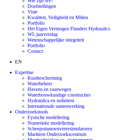
Wie zijn we?
Doelstellingen
Visie
Kwaliteit, Veiligheid en Milieu
Portfolio
Het Eigen Vermogen Flanders Hydraulics
WL jaarverslag
Wetenschappelijke integriteit
Portfolio
Contact
EN
Expertise
Kustbescherming
Waterbeheer
Havens en vaarwegen
Waterbouwkundige constructies
Hydraulica en sediment
Internationale samenwerking
Onderzoekstools
Fysische modellering
Numerieke modellering
Scheepsmanoeuvreersimulatoren
Maritiem Onderzoekscentrum
Meettechnieken en -instrumenten