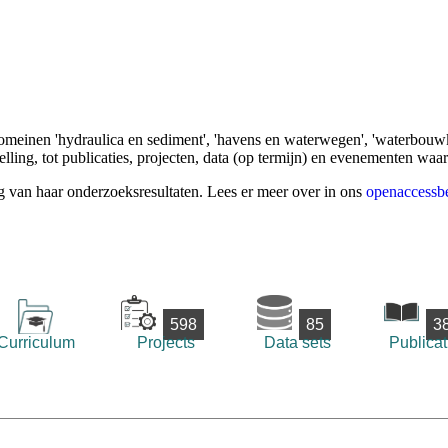
omeinen 'hydraulica en sediment', 'havens en waterwegen', 'waterbouwk
ling, tot publicaties, projecten, data (op termijn) en evenementen waa
g van haar onderzoeksresultaten. Lees er meer over in ons
openaccessbe
598
85
3
Curriculum
Projects
Data sets
Publicat