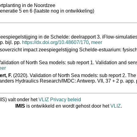
ortplanting in de Noordzee
eratie 5 en 6 (laatste nog in ontwikkeling)
eespiegelstijging in de Schelde: deelrapport 3. iFlow‐simulaties
. bijl. pp.
https://dx.doi.org/10.48607/170
,
meer
overzicht impact zeespiegelstijging Schelde-estuarium: fysisch
alidation of North Sea models: sub report 1. Validation and sensi
eer
rt, F.
(2020). Validation of North Sea models: sub report 2. The
anders Hydraulics Research/IMDC: Antwerp. VII, 37 + 2 p. app. 
IS) valt onder het
VLIZ Privacy beleid
IMIS
is ontwikkeld en wordt gehost door het
VLIZ
.