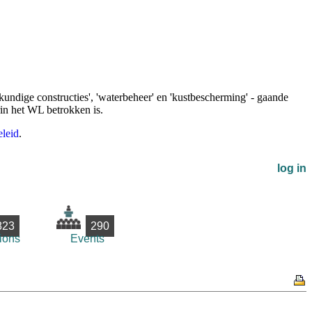
undige constructies', 'waterbeheer' en 'kustbescherming' - gaande
rin het WL betrokken is.
leid
.
log in
823
290
ions
Events