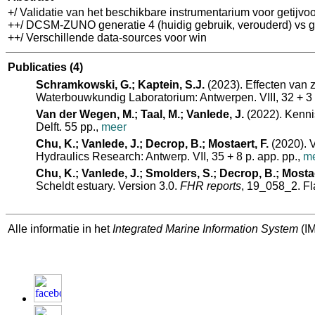
+/ Validatie van het beschikbare instrumentarium voor getijvo
++/ DCSM-ZUNO generatie 4 (huidig gebruik, verouderd) vs gen
++/ Verschillende data-sources voor win
Publicaties
(4)
Schramkowski, G.; Kaptein, S.J.
(2023). Effecten van z
Waterbouwkundig Laboratorium: Antwerpen. VIII, 32 + 3 p
Van der Wegen, M.; Taal, M.; Vanlede, J.
(2022). Kennis
Delft. 55 pp.,
meer
Chu, K.; Vanlede, J.; Decrop, B.; Mostaert, F.
(2020). V
Hydraulics Research: Antwerp. VII, 35 + 8 p. app. pp.,
m
Chu, K.; Vanlede, J.; Smolders, S.; Decrop, B.; Mostae
Scheldt estuary. Version 3.0.
FHR reports
, 19_058_2. Fl
Alle informatie in het
Integrated Marine Information System
(IM