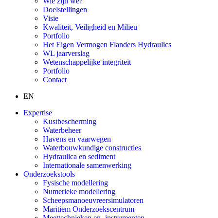
Wie zijn we?
Doelstellingen
Visie
Kwaliteit, Veiligheid en Milieu
Portfolio
Het Eigen Vermogen Flanders Hydraulics
WL jaarverslag
Wetenschappelijke integriteit
Portfolio
Contact
EN
Expertise
Kustbescherming
Waterbeheer
Havens en vaarwegen
Waterbouwkundige constructies
Hydraulica en sediment
Internationale samenwerking
Onderzoekstools
Fysische modellering
Numerieke modellering
Scheepsmanoeuvreersimulatoren
Maritiem Onderzoekscentrum
Meettechnieken en -instrumenten