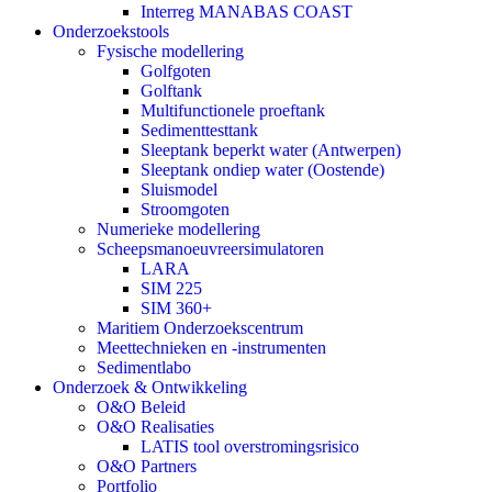
Interreg MANABAS COAST
Onderzoekstools
Fysische modellering
Golfgoten
Golftank
Multifunctionele proeftank
Sedimenttesttank
Sleeptank beperkt water (Antwerpen)
Sleeptank ondiep water (Oostende)
Sluismodel
Stroomgoten
Numerieke modellering
Scheepsmanoeuvreersimulatoren
LARA
SIM 225
SIM 360+
Maritiem Onderzoekscentrum
Meettechnieken en -instrumenten
Sedimentlabo
Onderzoek & Ontwikkeling
O&O Beleid
O&O Realisaties
LATIS tool overstromingsrisico
O&O Partners
Portfolio