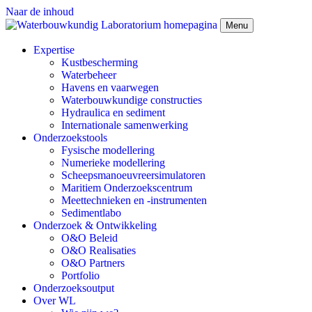
Naar de inhoud
Menu
Expertise
Kustbescherming
Waterbeheer
Havens en vaarwegen
Waterbouwkundige constructies
Hydraulica en sediment
Internationale samenwerking
Onderzoekstools
Fysische modellering
Numerieke modellering
Scheepsmanoeuvreersimulatoren
Maritiem Onderzoekscentrum
Meettechnieken en -instrumenten
Sedimentlabo
Onderzoek & Ontwikkeling
O&O Beleid
O&O Realisaties
O&O Partners
Portfolio
Onderzoeksoutput
Over WL