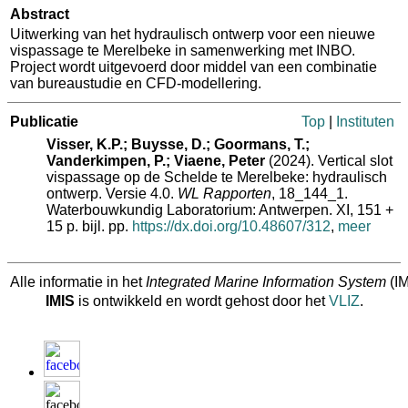
Abstract
Uitwerking van het hydraulisch ontwerp voor een nieuwe
vispassage te Merelbeke in samenwerking met INBO.
Project wordt uitgevoerd door middel van een combinatie
van bureaustudie en CFD-modellering.
Publicatie
Top
|
Instituten
Visser, K.P.; Buysse, D.; Goormans, T.;
Vanderkimpen, P.; Viaene, Peter
(2024). Vertical slot
vispassage op de Schelde te Merelbeke: hydraulisch
ontwerp. Versie 4.0.
WL Rapporten
, 18_144_1.
Waterbouwkundig Laboratorium: Antwerpen. XI, 151 +
15 p. bijl. pp.
https://dx.doi.org/10.48607/312
,
meer
Alle informatie in het
Integrated Marine Information System
(IM
IMIS
is ontwikkeld en wordt gehost door het
VLIZ
.