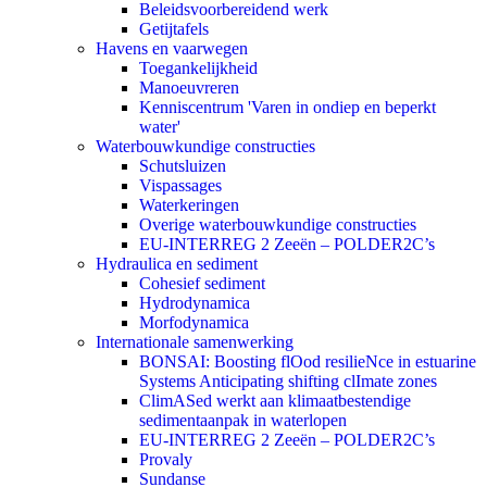
Beleidsvoorbereidend werk
Getijtafels
Havens en vaarwegen
Toegankelijkheid
Manoeuvreren
Kenniscentrum 'Varen in ondiep en beperkt
water'
Waterbouwkundige constructies
Schutsluizen
Vispassages
Waterkeringen
Overige waterbouwkundige constructies
EU-INTERREG 2 Zeeën – POLDER2C’s
Hydraulica en sediment
Cohesief sediment
Hydrodynamica
Morfodynamica
Internationale samenwerking
BONSAI: Boosting flOod resilieNce in estuarine
Systems Anticipating shifting clImate zones
ClimASed werkt aan klimaatbestendige
sedimentaanpak in waterlopen
EU-INTERREG 2 Zeeën – POLDER2C’s
Provaly
Sundanse