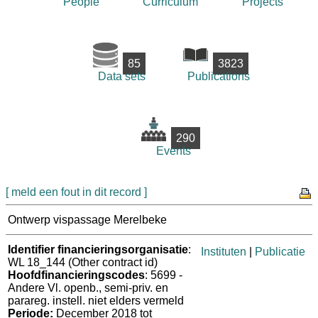
People
Curriculum
Projects
85
3823
Data sets
Publications
290
Events
[ meld een fout in dit record ]
Ontwerp vispassage Merelbeke
Identifier financieringsorganisatie
:
Instituten
|
Publicatie
WL 18_144 (Other contract id)
Hoofdfinancieringscodes
: 5699 -
Andere Vl. openb., semi-priv. en
parareg. instell. niet elders vermeld
Periode:
December 2018 tot