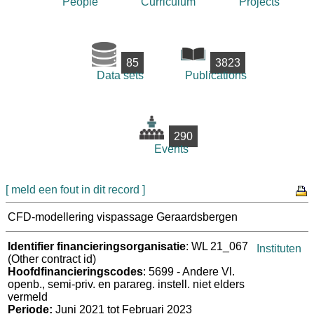
People
Curriculum
Projects
85
3823
Data sets
Publications
290
Events
[ meld een fout in dit record ]
CFD-modellering vispassage Geraardsbergen
Identifier financieringsorganisatie
: WL 21_067
Instituten
(Other contract id)
Hoofdfinancieringscodes
: 5699 - Andere Vl.
openb., semi-priv. en parareg. instell. niet elders
vermeld
Periode:
Juni 2021 tot Februari 2023