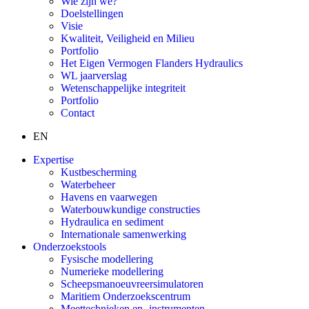
Wie zijn we?
Doelstellingen
Visie
Kwaliteit, Veiligheid en Milieu
Portfolio
Het Eigen Vermogen Flanders Hydraulics
WL jaarverslag
Wetenschappelijke integriteit
Portfolio
Contact
EN
Expertise
Kustbescherming
Waterbeheer
Havens en vaarwegen
Waterbouwkundige constructies
Hydraulica en sediment
Internationale samenwerking
Onderzoekstools
Fysische modellering
Numerieke modellering
Scheepsmanoeuvreersimulatoren
Maritiem Onderzoekscentrum
Meettechnieken en -instrumenten