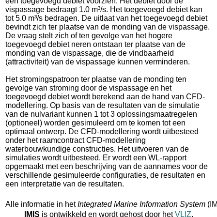
een toegevoegd debiet voorzien. Het debiet door de
vispassage bedraagt 1.0 m³/s. Het toegevoegd debiet kan
tot 5.0 m³/s bedragen. De uitlaat van het toegevoegd debiet
bevindt zich ter plaatse van de monding van de vispassage.
De vraag stelt zich of ten gevolge van het hogere
toegevoegd debiet neren ontstaan ter plaatse van de
monding van de vispassage, die de vindbaarheid
(attractiviteit) van de vispassage kunnen verminderen.
Het stromingspatroon ter plaatse van de monding ten
gevolge van stroming door de vispassage en het
toegevoegd debiet wordt berekend aan de hand van CFD-
modellering. Op basis van de resultaten van de simulatie
van de nulvariant kunnen 1 tot 3 oplossingsmaatregelen
(optioneel)​ worden gesimuleerd om te komen tot een
optimaal ontwerp. De CFD-modellering wordt uitbesteed
onder het raamcontract CFD-modellering
waterbouwkundige constructies. Het uitvoeren van de
simulaties wordt uitbesteed. Er wordt een WL-rapport
opgemaakt met een beschrijving van de aannames voor de
verschillende gesimuleerde configuraties, de resultaten en
een interpretatie van de resultaten.
Alle informatie in het
Integrated Marine Information System
(IM
IMIS
is ontwikkeld en wordt gehost door het
VLIZ
.