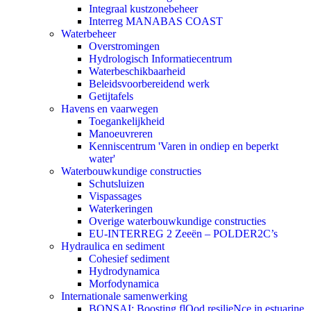
Integraal kustzonebeheer
Interreg MANABAS COAST
Waterbeheer
Overstromingen
Hydrologisch Informatiecentrum
Waterbeschikbaarheid
Beleidsvoorbereidend werk
Getijtafels
Havens en vaarwegen
Toegankelijkheid
Manoeuvreren
Kenniscentrum 'Varen in ondiep en beperkt
water'
Waterbouwkundige constructies
Schutsluizen
Vispassages
Waterkeringen
Overige waterbouwkundige constructies
EU-INTERREG 2 Zeeën – POLDER2C’s
Hydraulica en sediment
Cohesief sediment
Hydrodynamica
Morfodynamica
Internationale samenwerking
BONSAI: Boosting flOod resilieNce in estuarine