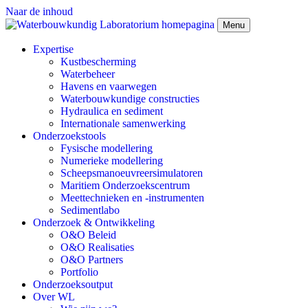
Naar de inhoud
Menu
Expertise
Kustbescherming
Waterbeheer
Havens en vaarwegen
Waterbouwkundige constructies
Hydraulica en sediment
Internationale samenwerking
Onderzoekstools
Fysische modellering
Numerieke modellering
Scheepsmanoeuvreersimulatoren
Maritiem Onderzoekscentrum
Meettechnieken en -instrumenten
Sedimentlabo
Onderzoek & Ontwikkeling
O&O Beleid
O&O Realisaties
O&O Partners
Portfolio
Onderzoeksoutput
Over WL