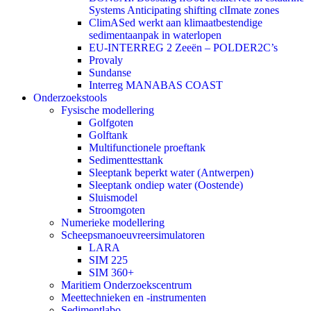
Systems Anticipating shifting clImate zones
ClimASed werkt aan klimaatbestendige
sedimentaanpak in waterlopen
EU-INTERREG 2 Zeeën – POLDER2C’s
Provaly
Sundanse
Interreg MANABAS COAST
Onderzoekstools
Fysische modellering
Golfgoten
Golftank
Multifunctionele proeftank
Sedimenttesttank
Sleeptank beperkt water (Antwerpen)
Sleeptank ondiep water (Oostende)
Sluismodel
Stroomgoten
Numerieke modellering
Scheepsmanoeuvreersimulatoren
LARA
SIM 225
SIM 360+
Maritiem Onderzoekscentrum
Meettechnieken en -instrumenten
Sedimentlabo