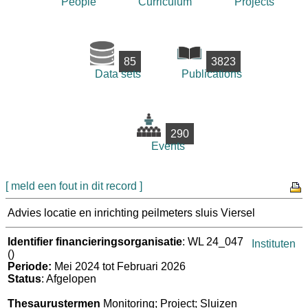
People
Curriculum
Projects
85
3823
Data sets
Publications
290
Events
[ meld een fout in dit record ]
Advies locatie en inrichting peilmeters sluis Viersel
Identifier financieringsorganisatie
: WL 24_047
Instituten
()
Periode:
Mei 2024 tot Februari 2026
Status
: Afgelopen
Thesaurustermen
Monitoring; Project; Sluizen