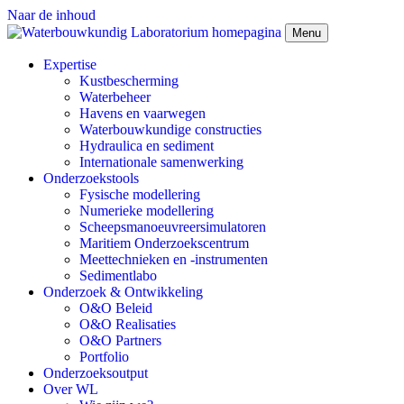
Naar de inhoud
Menu
Expertise
Kustbescherming
Waterbeheer
Havens en vaarwegen
Waterbouwkundige constructies
Hydraulica en sediment
Internationale samenwerking
Onderzoekstools
Fysische modellering
Numerieke modellering
Scheepsmanoeuvreersimulatoren
Maritiem Onderzoekscentrum
Meettechnieken en -instrumenten
Sedimentlabo
Onderzoek & Ontwikkeling
O&O Beleid
O&O Realisaties
O&O Partners
Portfolio
Onderzoeksoutput
Over WL