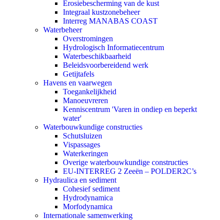
Erosiebescherming van de kust
Integraal kustzonebeheer
Interreg MANABAS COAST
Waterbeheer
Overstromingen
Hydrologisch Informatiecentrum
Waterbeschikbaarheid
Beleidsvoorbereidend werk
Getijtafels
Havens en vaarwegen
Toegankelijkheid
Manoeuvreren
Kenniscentrum 'Varen in ondiep en beperkt
water'
Waterbouwkundige constructies
Schutsluizen
Vispassages
Waterkeringen
Overige waterbouwkundige constructies
EU-INTERREG 2 Zeeën – POLDER2C’s
Hydraulica en sediment
Cohesief sediment
Hydrodynamica
Morfodynamica
Internationale samenwerking