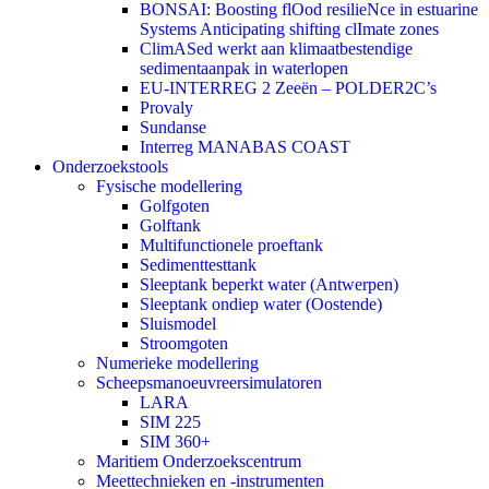
BONSAI: Boosting flOod resilieNce in estuarine
Systems Anticipating shifting clImate zones
ClimASed werkt aan klimaatbestendige
sedimentaanpak in waterlopen
EU-INTERREG 2 Zeeën – POLDER2C’s
Provaly
Sundanse
Interreg MANABAS COAST
Onderzoekstools
Fysische modellering
Golfgoten
Golftank
Multifunctionele proeftank
Sedimenttesttank
Sleeptank beperkt water (Antwerpen)
Sleeptank ondiep water (Oostende)
Sluismodel
Stroomgoten
Numerieke modellering
Scheepsmanoeuvreersimulatoren
LARA
SIM 225
SIM 360+
Maritiem Onderzoekscentrum
Meettechnieken en -instrumenten