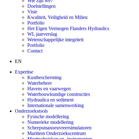
Wie zijn we?
Doelstellingen
Visie
Kwaliteit, Veiligheid en Milieu
Portfolio
Het Eigen Vermogen Flanders Hydraulics
WL jaarverslag
Wetenschappelijke integriteit
Portfolio
Contact
EN
Expertise
Kustbescherming
Waterbeheer
Havens en vaarwegen
Waterbouwkundige constructies
Hydraulica en sediment
Internationale samenwerking
Onderzoekstools
Fysische modellering
Numerieke modellering
Scheepsmanoeuvreersimulatoren
Maritiem Onderzoekscentrum
Meettechnieken en -instrumenten