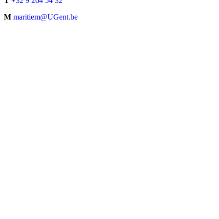
T
+32 9 264 54 32
M
maritiem@UGent.be