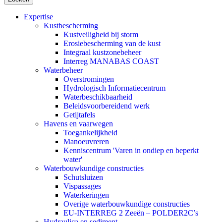
Expertise
Kustbescherming
Kustveiligheid bij storm
Erosiebescherming van de kust
Integraal kustzonebeheer
Interreg MANABAS COAST
Waterbeheer
Overstromingen
Hydrologisch Informatiecentrum
Waterbeschikbaarheid
Beleidsvoorbereidend werk
Getijtafels
Havens en vaarwegen
Toegankelijkheid
Manoeuvreren
Kenniscentrum 'Varen in ondiep en beperkt
water'
Waterbouwkundige constructies
Schutsluizen
Vispassages
Waterkeringen
Overige waterbouwkundige constructies
EU-INTERREG 2 Zeeën – POLDER2C’s
Hydraulica en sediment