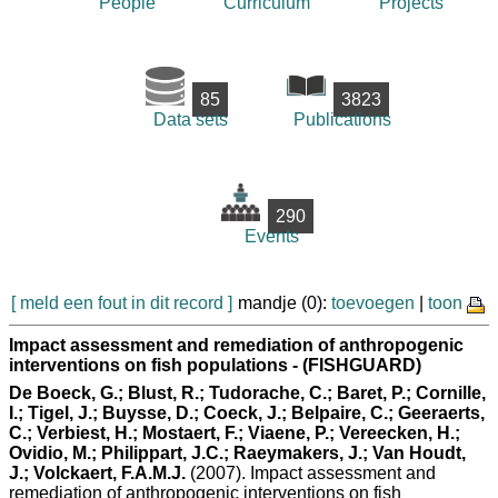
People
Curriculum
Projects
85
3823
Data sets
Publications
290
Events
[ meld een fout in dit record ]
mandje (0):
toevoegen
|
toon
Impact assessment and remediation of anthropogenic
interventions on fish populations - (FISHGUARD)
De Boeck, G.; Blust, R.; Tudorache, C.; Baret, P.; Cornille,
I.; Tigel, J.; Buysse, D.; Coeck, J.; Belpaire, C.; Geeraerts,
C.; Verbiest, H.; Mostaert, F.; Viaene, P.; Vereecken, H.;
Ovidio, M.; Philippart, J.C.; Raeymakers, J.; Van Houdt,
J.; Volckaert, F.A.M.J.
(2007). Impact assessment and
remediation of anthropogenic interventions on fish