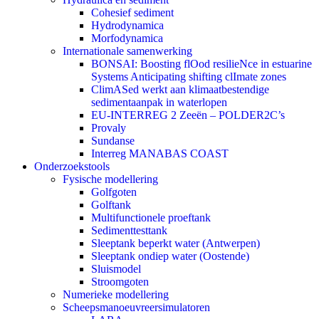
Cohesief sediment
Hydrodynamica
Morfodynamica
Internationale samenwerking
BONSAI: Boosting flOod resilieNce in estuarine
Systems Anticipating shifting clImate zones
ClimASed werkt aan klimaatbestendige
sedimentaanpak in waterlopen
EU-INTERREG 2 Zeeën – POLDER2C’s
Provaly
Sundanse
Interreg MANABAS COAST
Onderzoekstools
Fysische modellering
Golfgoten
Golftank
Multifunctionele proeftank
Sedimenttesttank
Sleeptank beperkt water (Antwerpen)
Sleeptank ondiep water (Oostende)
Sluismodel
Stroomgoten
Numerieke modellering
Scheepsmanoeuvreersimulatoren