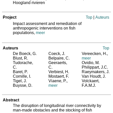
Hoogland rivieren
Project
Top
|
Auteurs
Impact assessment and remediation of
anthropogenic interventions on fish
populations,
meer
Auteurs
Top
De Boeck, G.
Coeck, J.
Vereecken, H.
,
Blust, R.
Belpaire, C.
meer
Tudorache,
Geeraerts,
Ovidio, M.
C.
C.
Philippart, J.C.
Baret, P.
Verbiest, H.
Raeymakers, J.
Cornille, I.
Mostaert, F.
Van Houdt, J.
Tigel, J.
Viaene, P.
,
Volckaert,
Buysse, D.
meer
F.A.M.J.
Abstract
The disruption of longitudinal river connectivity by
man-made obstacles and the stocking of fish