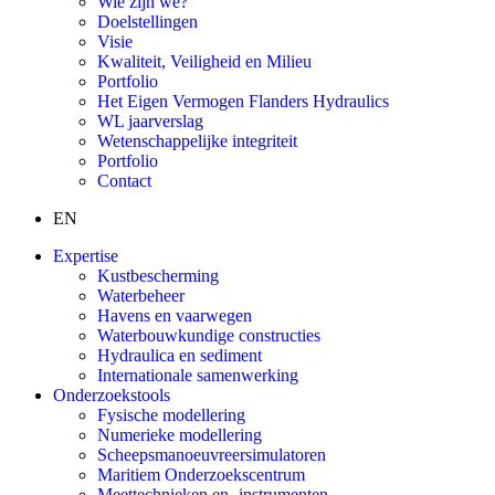
Wie zijn we?
Doelstellingen
Visie
Kwaliteit, Veiligheid en Milieu
Portfolio
Het Eigen Vermogen Flanders Hydraulics
WL jaarverslag
Wetenschappelijke integriteit
Portfolio
Contact
EN
Expertise
Kustbescherming
Waterbeheer
Havens en vaarwegen
Waterbouwkundige constructies
Hydraulica en sediment
Internationale samenwerking
Onderzoekstools
Fysische modellering
Numerieke modellering
Scheepsmanoeuvreersimulatoren
Maritiem Onderzoekscentrum
Meettechnieken en -instrumenten