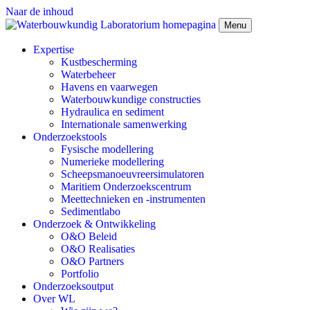
Naar de inhoud
Menu
Expertise
Kustbescherming
Waterbeheer
Havens en vaarwegen
Waterbouwkundige constructies
Hydraulica en sediment
Internationale samenwerking
Onderzoekstools
Fysische modellering
Numerieke modellering
Scheepsmanoeuvreersimulatoren
Maritiem Onderzoekscentrum
Meettechnieken en -instrumenten
Sedimentlabo
Onderzoek & Ontwikkeling
O&O Beleid
O&O Realisaties
O&O Partners
Portfolio
Onderzoeksoutput
Over WL