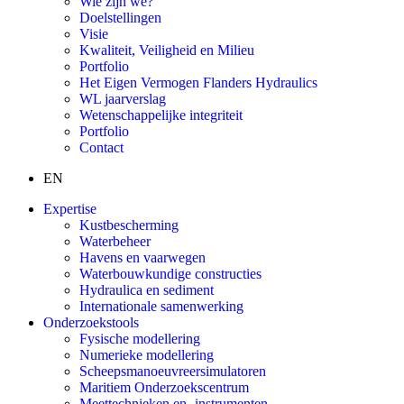
Wie zijn we?
Doelstellingen
Visie
Kwaliteit, Veiligheid en Milieu
Portfolio
Het Eigen Vermogen Flanders Hydraulics
WL jaarverslag
Wetenschappelijke integriteit
Portfolio
Contact
EN
Expertise
Kustbescherming
Waterbeheer
Havens en vaarwegen
Waterbouwkundige constructies
Hydraulica en sediment
Internationale samenwerking
Onderzoekstools
Fysische modellering
Numerieke modellering
Scheepsmanoeuvreersimulatoren
Maritiem Onderzoekscentrum
Meettechnieken en -instrumenten