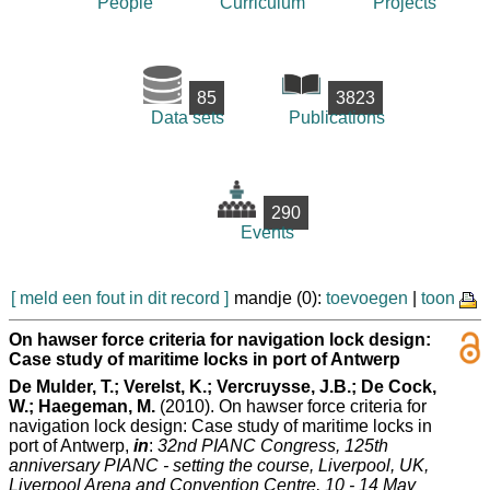
People
Curriculum
Projects
85
3823
Data sets
Publications
290
Events
[ meld een fout in dit record ]
mandje (0):
toevoegen
|
toon
On hawser force criteria for navigation lock design:
Case study of maritime locks in port of Antwerp
De Mulder, T.; Verelst, K.; Vercruysse, J.B.; De Cock,
W.; Haegeman, M.
(2010). On hawser force criteria for
navigation lock design: Case study of maritime locks in
port of Antwerp,
in
:
32nd PIANC Congress, 125th
anniversary PIANC - setting the course, Liverpool, UK,
Liverpool Arena and Convention Centre, 10 - 14 May