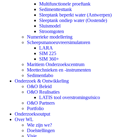
Multifunctionele proeftank
Sedimenttesttank
Sleeptank beperkt water (Antwerpen)
Sleeptank ondiep water (Oostende)
Sluismodel
Stroomgoten
Numerieke modellering
Scheepsmanoeuvreersimulatoren
LARA
SIM 225
SIM 360+
Maritiem Onderzoekscentrum
Meettechnieken en -instrumenten
Sedimentlabo
Onderzoek & Ontwikkeling
O&O Beleid
O&O Realisaties
LATIS tool overstromingsrisico
O&O Partners
Portfolio
Onderzoeksoutput
Over WL
Wie zijn we?
Doelstellingen
Visie