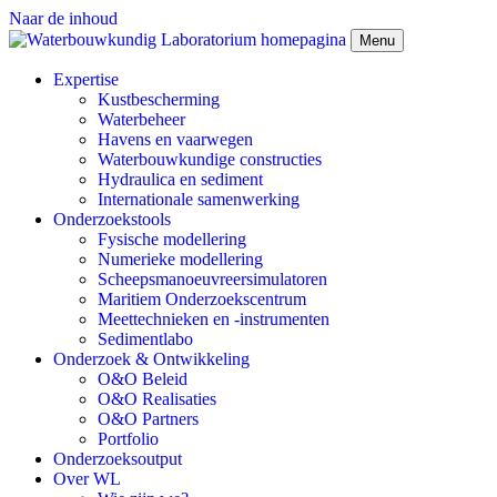
Naar de inhoud
Menu
Expertise
Kustbescherming
Waterbeheer
Havens en vaarwegen
Waterbouwkundige constructies
Hydraulica en sediment
Internationale samenwerking
Onderzoekstools
Fysische modellering
Numerieke modellering
Scheepsmanoeuvreersimulatoren
Maritiem Onderzoekscentrum
Meettechnieken en -instrumenten
Sedimentlabo
Onderzoek & Ontwikkeling
O&O Beleid
O&O Realisaties
O&O Partners
Portfolio
Onderzoeksoutput
Over WL