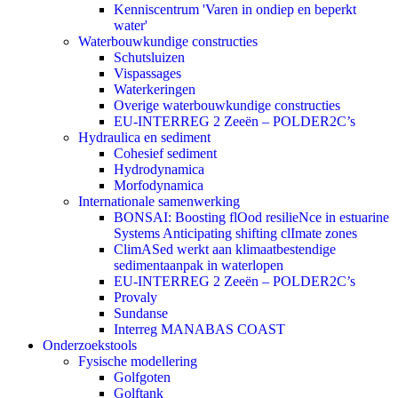
Kenniscentrum 'Varen in ondiep en beperkt
water'
Waterbouwkundige constructies
Schutsluizen
Vispassages
Waterkeringen
Overige waterbouwkundige constructies
EU-INTERREG 2 Zeeën – POLDER2C’s
Hydraulica en sediment
Cohesief sediment
Hydrodynamica
Morfodynamica
Internationale samenwerking
BONSAI: Boosting flOod resilieNce in estuarine
Systems Anticipating shifting clImate zones
ClimASed werkt aan klimaatbestendige
sedimentaanpak in waterlopen
EU-INTERREG 2 Zeeën – POLDER2C’s
Provaly
Sundanse
Interreg MANABAS COAST
Onderzoekstools
Fysische modellering
Golfgoten
Golftank