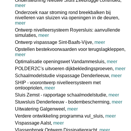
Ondersteuning Nieuwe Sluis Zeebrugge continued,
meer
Onderzoek naar stroming rond breekbalken bij
nivelleren van sluizen via openingen in de deuren,
meer
Ontwerp nivelleersysteem Royersluis: aanvullende
simulaties,
meer
Ontwerp vispassage Sint-Baafs-Vijve,
meer
Opstellen bestekvoorwaarden voor terugslagkleppen,
meer
Optimalisatie openingswet Vandammesluis,
meer
POLDER2C's uitvoeren dijkbekledingsproeven,
meer
Schaalmodelstudie vispassage Denderleeuw,
meer
SHIP - voorontwerp nivelleersysteem met
omloopriolen,
meer
Sluis Zemst - rapportage schaalmodelstudie,
meer
Stuwsluis Denderleeuw - bodembescherming,
meer
Uitwatering Galgenweel,
meer
Verdere ontwikkeling programma vul_sluis,
meer
Vispassage Aalst,
meer
Vlassenbroek Ontwerp Dissipatiegracht,
meer