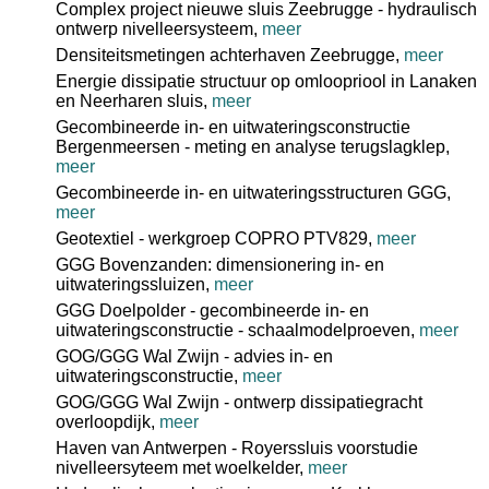
Complex project nieuwe sluis Zeebrugge - hydraulisch
ontwerp nivelleersysteem,
meer
Densiteitsmetingen achterhaven Zeebrugge,
meer
Energie dissipatie structuur op omloopriool in Lanaken
en Neerharen sluis,
meer
Gecombineerde in- en uitwateringsconstructie
Bergenmeersen - meting en analyse terugslagklep,
meer
Gecombineerde in- en uitwateringsstructuren GGG,
meer
Geotextiel - werkgroep COPRO PTV829,
meer
GGG Bovenzanden: dimensionering in- en
uitwateringssluizen,
meer
GGG Doelpolder - gecombineerde in- en
uitwateringsconstructie - schaalmodelproeven,
meer
GOG/GGG Wal Zwijn - advies in- en
uitwateringsconstructie,
meer
GOG/GGG Wal Zwijn - ontwerp dissipatiegracht
overloopdijk,
meer
Haven van Antwerpen - Royerssluis voorstudie
nivelleersyteem met woelkelder,
meer