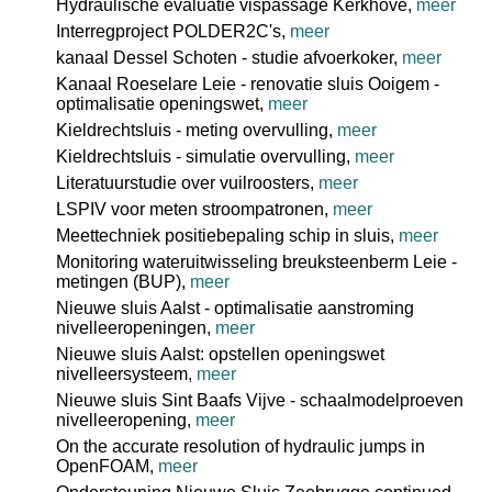
Hydraulische evaluatie vispassage Kerkhove,
meer
Interregproject POLDER2C's,
meer
kanaal Dessel Schoten - studie afvoerkoker,
meer
Kanaal Roeselare Leie - renovatie sluis Ooigem -
optimalisatie openingswet,
meer
Kieldrechtsluis - meting overvulling,
meer
Kieldrechtsluis - simulatie overvulling,
meer
Literatuurstudie over vuilroosters,
meer
LSPIV voor meten stroompatronen,
meer
Meettechniek positiebepaling schip in sluis,
meer
Monitoring wateruitwisseling breuksteenberm Leie -
metingen (BUP),
meer
Nieuwe sluis Aalst - optimalisatie aanstroming
nivelleeropeningen,
meer
Nieuwe sluis Aalst: opstellen openingswet
nivelleersysteem,
meer
Nieuwe sluis Sint Baafs Vijve - schaalmodelproeven
nivelleeropening,
meer
On the accurate resolution of hydraulic jumps in
OpenFOAM,
meer