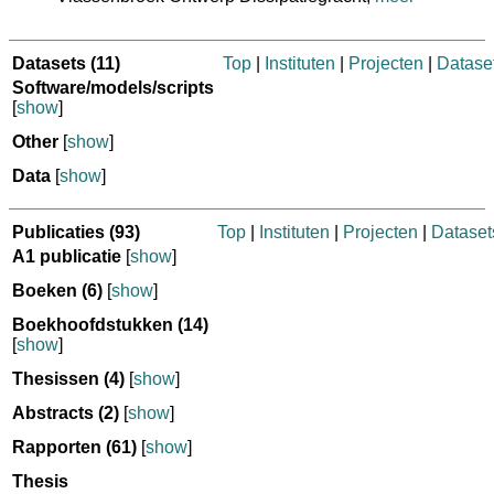
Datasets
(11)
Top
|
Instituten
|
Projecten
|
Datase
Software/models/scripts
[
show
]
Other
[
show
]
Data
[
show
]
Publicaties
(93)
Top
|
Instituten
|
Projecten
|
Dataset
A1 publicatie
[
show
]
Boeken
(6)
[
show
]
Boekhoofdstukken
(14)
[
show
]
Thesissen
(4)
[
show
]
Abstracts
(2)
[
show
]
Rapporten
(61)
[
show
]
Thesis