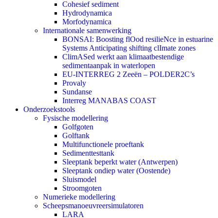
Cohesief sediment
Hydrodynamica
Morfodynamica
Internationale samenwerking
BONSAI: Boosting flOod resilieNce in estuarine
Systems Anticipating shifting clImate zones
ClimASed werkt aan klimaatbestendige
sedimentaanpak in waterlopen
EU-INTERREG 2 Zeeën – POLDER2C’s
Provaly
Sundanse
Interreg MANABAS COAST
Onderzoekstools
Fysische modellering
Golfgoten
Golftank
Multifunctionele proeftank
Sedimenttesttank
Sleeptank beperkt water (Antwerpen)
Sleeptank ondiep water (Oostende)
Sluismodel
Stroomgoten
Numerieke modellering
Scheepsmanoeuvreersimulatoren
LARA