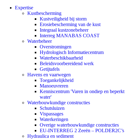
Expertise
Kustbescherming
Kustveiligheid bij storm
Erosiebescherming van de kust
Integraal kustzonebeheer
Interreg MANABAS COAST
Waterbeheer
Overstromingen
Hydrologisch Informatiecentrum
Waterbeschikbaarheid
Beleidsvoorbereidend werk
Getijtafels
Havens en vaarwegen
Toegankelijkheid
Manoeuvreren
Kenniscentrum 'Varen in ondiep en beperkt
water'
Waterbouwkundige constructies
Schutsluizen
Vispassages
Waterkeringen
Overige waterbouwkundige constructies
EU-INTERREG 2 Zeeën – POLDER2C’s
Hydraulica en sediment