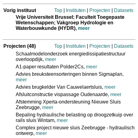
Vorig instituut
Top
|
Instituten
|
Projecten
|
Datasets
Vrije Universiteit Brussel; Faculteit Toegepaste
Wetenschappen; Vakgroep Hydrologie en
Waterbouwkunde (HYDR)
,
meer
Projecten
(48)
Top
|
Instituten
|
Projecten
|
Datasets
Schaalmodelonderzoek energiedissipatiestructuur
overloopdijk,
meer
A1-paper resultaten Polder2Cs,
meer
Advies breuksteensorteringen binnen Sigmaplan,
meer
Advies brugkelder Van Cauwelaertsluis,
meer
Afsluitconstructie vispassage Oudenaarde,
meer
Afstemming Xperta-ondersteuning Nieuwe Sluis
Zeebrugge,
meer
Bepaling hydraulische belasting op droogzetkuip over
rails sluis Wintam,
meer
Complex project nieuwe sluis Zeebrugge - hydraulisch
ontwerp,
meer