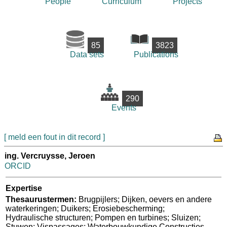
People
Curriculum
Projects
85
3823
Data sets
Publications
290
Events
[ meld een fout in dit record ]
ing. Vercruysse, Jeroen
ORCID
Expertise
Thesaurustermen:
Brugpijlers; Dijken, oevers en andere
waterkeringen; Duikers; Erosiebescherming;
Hydraulische structuren; Pompen en turbines; Sluizen;
Stuwen; Vispassages; Waterbouwkundige Constructies