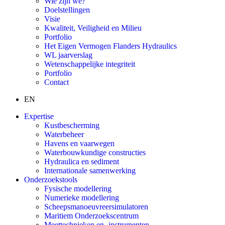
Wie zijn we?
Doelstellingen
Visie
Kwaliteit, Veiligheid en Milieu
Portfolio
Het Eigen Vermogen Flanders Hydraulics
WL jaarverslag
Wetenschappelijke integriteit
Portfolio
Contact
EN
Expertise
Kustbescherming
Waterbeheer
Havens en vaarwegen
Waterbouwkundige constructies
Hydraulica en sediment
Internationale samenwerking
Onderzoekstools
Fysische modellering
Numerieke modellering
Scheepsmanoeuvreersimulatoren
Maritiem Onderzoekscentrum
Meettechnieken en -instrumenten