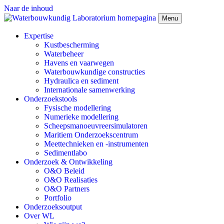
Naar de inhoud
Menu
Expertise
Kustbescherming
Waterbeheer
Havens en vaarwegen
Waterbouwkundige constructies
Hydraulica en sediment
Internationale samenwerking
Onderzoekstools
Fysische modellering
Numerieke modellering
Scheepsmanoeuvreersimulatoren
Maritiem Onderzoekscentrum
Meettechnieken en -instrumenten
Sedimentlabo
Onderzoek & Ontwikkeling
O&O Beleid
O&O Realisaties
O&O Partners
Portfolio
Onderzoeksoutput
Over WL