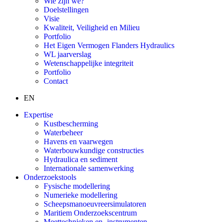
Wie zijn we?
Doelstellingen
Visie
Kwaliteit, Veiligheid en Milieu
Portfolio
Het Eigen Vermogen Flanders Hydraulics
WL jaarverslag
Wetenschappelijke integriteit
Portfolio
Contact
EN
Expertise
Kustbescherming
Waterbeheer
Havens en vaarwegen
Waterbouwkundige constructies
Hydraulica en sediment
Internationale samenwerking
Onderzoekstools
Fysische modellering
Numerieke modellering
Scheepsmanoeuvreersimulatoren
Maritiem Onderzoekscentrum
Meettechnieken en -instrumenten