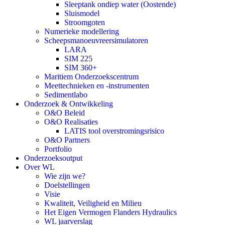
Sleeptank ondiep water (Oostende)
Sluismodel
Stroomgoten
Numerieke modellering
Scheepsmanoeuvreersimulatoren
LARA
SIM 225
SIM 360+
Maritiem Onderzoekscentrum
Meettechnieken en -instrumenten
Sedimentlabo
Onderzoek & Ontwikkeling
O&O Beleid
O&O Realisaties
LATIS tool overstromingsrisico
O&O Partners
Portfolio
Onderzoeksoutput
Over WL
Wie zijn we?
Doelstellingen
Visie
Kwaliteit, Veiligheid en Milieu
Het Eigen Vermogen Flanders Hydraulics
WL jaarverslag