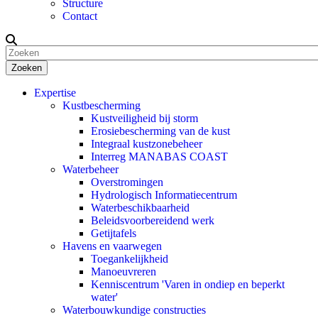
Structure
Contact
Zoeken
Expertise
Kustbescherming
Kustveiligheid bij storm
Erosiebescherming van de kust
Integraal kustzonebeheer
Interreg MANABAS COAST
Waterbeheer
Overstromingen
Hydrologisch Informatiecentrum
Waterbeschikbaarheid
Beleidsvoorbereidend werk
Getijtafels
Havens en vaarwegen
Toegankelijkheid
Manoeuvreren
Kenniscentrum 'Varen in ondiep en beperkt
water'
Waterbouwkundige constructies