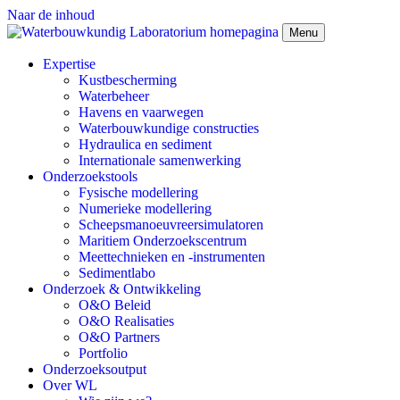
Naar de inhoud
Menu
Expertise
Kustbescherming
Waterbeheer
Havens en vaarwegen
Waterbouwkundige constructies
Hydraulica en sediment
Internationale samenwerking
Onderzoekstools
Fysische modellering
Numerieke modellering
Scheepsmanoeuvreersimulatoren
Maritiem Onderzoekscentrum
Meettechnieken en -instrumenten
Sedimentlabo
Onderzoek & Ontwikkeling
O&O Beleid
O&O Realisaties
O&O Partners
Portfolio
Onderzoeksoutput
Over WL