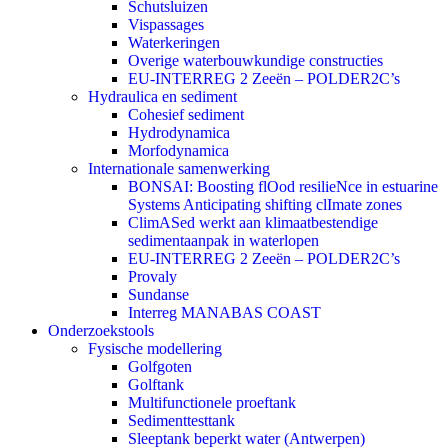
Schutsluizen
Vispassages
Waterkeringen
Overige waterbouwkundige constructies
EU-INTERREG 2 Zeeën – POLDER2C’s
Hydraulica en sediment
Cohesief sediment
Hydrodynamica
Morfodynamica
Internationale samenwerking
BONSAI: Boosting flOod resilieNce in estuarine
Systems Anticipating shifting clImate zones
ClimASed werkt aan klimaatbestendige
sedimentaanpak in waterlopen
EU-INTERREG 2 Zeeën – POLDER2C’s
Provaly
Sundanse
Interreg MANABAS COAST
Onderzoekstools
Fysische modellering
Golfgoten
Golftank
Multifunctionele proeftank
Sedimenttesttank
Sleeptank beperkt water (Antwerpen)