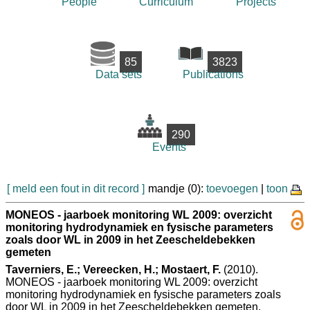
People
Curriculum
Projects
85
3823
Data sets
Publications
290
Events
[ meld een fout in dit record ]
mandje (0):
toevoegen
|
toon
MONEOS - jaarboek monitoring WL 2009: overzicht
monitoring hydrodynamiek en fysische parameters
zoals door WL in 2009 in het Zeescheldebekken
gemeten
Taverniers, E.; Vereecken, H.; Mostaert, F.
(2010).
MONEOS - jaarboek monitoring WL 2009: overzicht
monitoring hydrodynamiek en fysische parameters zoals
door WL in 2009 in het Zeescheldebekken gemeten.