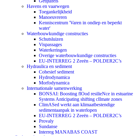
Getijtafels
Havens en vaarwegen
Toegankelijkheid
Manoeuvreren
Kenniscentrum 'Varen in ondiep en beperkt
water'
Waterbouwkundige constructies
Schutsluizen
Vispassages
Waterkeringen
Overige waterbouwkundige constructies
EU-INTERREG 2 Zeeën – POLDER2C’s
Hydraulica en sediment
Cohesief sediment
Hydrodynamica
Morfodynamica
Internationale samenwerking
BONSAI: Boosting flOod resilieNce in estuarine
Systems Anticipating shifting clImate zones
ClimASed werkt aan klimaatbestendige
sedimentaanpak in waterlopen
EU-INTERREG 2 Zeeën – POLDER2C’s
Provaly
Sundanse
Interreg MANABAS COAST