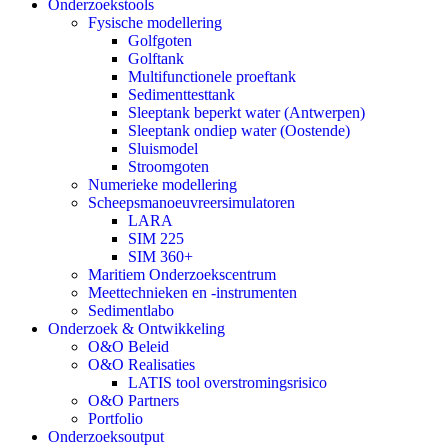
Onderzoekstools
Fysische modellering
Golfgoten
Golftank
Multifunctionele proeftank
Sedimenttesttank
Sleeptank beperkt water (Antwerpen)
Sleeptank ondiep water (Oostende)
Sluismodel
Stroomgoten
Numerieke modellering
Scheepsmanoeuvreersimulatoren
LARA
SIM 225
SIM 360+
Maritiem Onderzoekscentrum
Meettechnieken en -instrumenten
Sedimentlabo
Onderzoek & Ontwikkeling
O&O Beleid
O&O Realisaties
LATIS tool overstromingsrisico
O&O Partners
Portfolio
Onderzoeksoutput