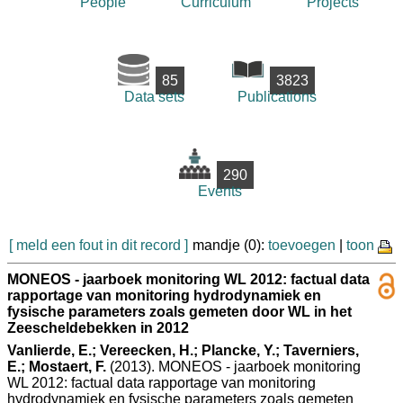
People
Curriculum
Projects
85
3823
Data sets
Publications
290
Events
[ meld een fout in dit record ]
mandje (0):
toevoegen
|
toon
MONEOS - jaarboek monitoring WL 2012: factual data
rapportage van monitoring hydrodynamiek en
fysische parameters zoals gemeten door WL in het
Zeescheldebekken in 2012
Vanlierde, E.; Vereecken, H.; Plancke, Y.; Taverniers,
E.; Mostaert, F.
(2013). MONEOS - jaarboek monitoring
WL 2012: factual data rapportage van monitoring
hydrodynamiek en fysische parameters zoals gemeten