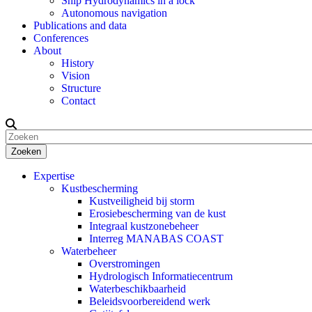
Ship Hydrodynamics in a lock
Autonomous navigation
Publications and data
Conferences
About
History
Vision
Structure
Contact
Zoeken
Expertise
Kustbescherming
Kustveiligheid bij storm
Erosiebescherming van de kust
Integraal kustzonebeheer
Interreg MANABAS COAST
Waterbeheer
Overstromingen
Hydrologisch Informatiecentrum
Waterbeschikbaarheid
Beleidsvoorbereidend werk