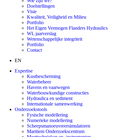
Wie zijn we?
Doelstellingen
Visie
Kwaliteit, Veiligheid en Milieu
Portfolio
Het Eigen Vermogen Flanders Hydraulics
WL jaarverslag
Wetenschappelijke integriteit
Portfolio
Contact
EN
Expertise
Kustbescherming
Waterbeheer
Havens en vaarwegen
Waterbouwkundige constructies
Hydraulica en sediment
Internationale samenwerking
Onderzoekstools
Fysische modellering
Numerieke modellering
Scheepsmanoeuvreersimulatoren
Maritiem Onderzoekscentrum
Meettechnieken en -instrumenten