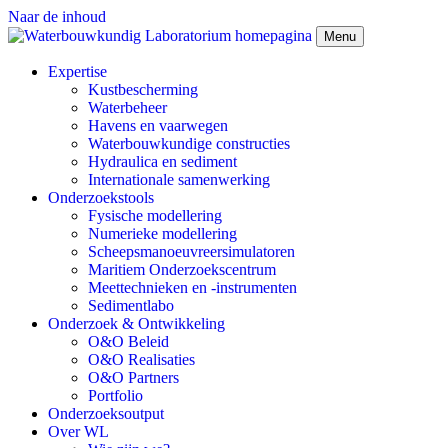
Naar de inhoud
Menu
Expertise
Kustbescherming
Waterbeheer
Havens en vaarwegen
Waterbouwkundige constructies
Hydraulica en sediment
Internationale samenwerking
Onderzoekstools
Fysische modellering
Numerieke modellering
Scheepsmanoeuvreersimulatoren
Maritiem Onderzoekscentrum
Meettechnieken en -instrumenten
Sedimentlabo
Onderzoek & Ontwikkeling
O&O Beleid
O&O Realisaties
O&O Partners
Portfolio
Onderzoeksoutput
Over WL