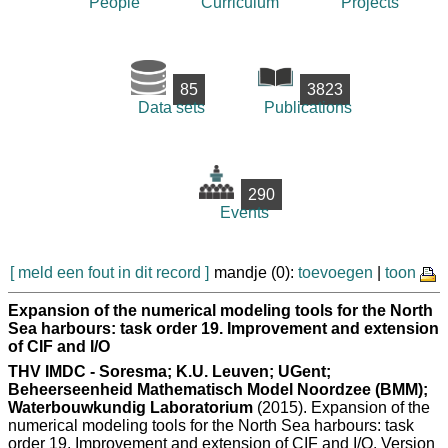
People
Curriculum
Projects
85
3823
Data sets
Publications
290
Events
[ meld een fout in dit record ]
mandje (0):
toevoegen
|
toon
Expansion of the numerical modeling tools for the North
Sea harbours: task order 19. Improvement and extension
of CIF and I/O
THV IMDC - Soresma; K.U. Leuven; UGent;
Beheerseenheid Mathematisch Model Noordzee (BMM);
Waterbouwkundig Laboratorium
(2015). Expansion of the
numerical modeling tools for the North Sea harbours: task
order 19. Improvement and extension of CIF and I/O. Version