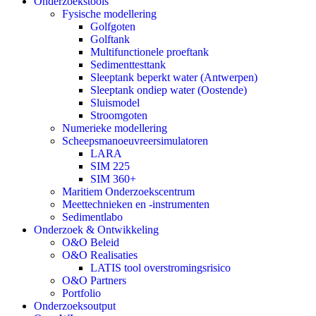
Onderzoekstools
Fysische modellering
Golfgoten
Golftank
Multifunctionele proeftank
Sedimenttesttank
Sleeptank beperkt water (Antwerpen)
Sleeptank ondiep water (Oostende)
Sluismodel
Stroomgoten
Numerieke modellering
Scheepsmanoeuvreersimulatoren
LARA
SIM 225
SIM 360+
Maritiem Onderzoekscentrum
Meettechnieken en -instrumenten
Sedimentlabo
Onderzoek & Ontwikkeling
O&O Beleid
O&O Realisaties
LATIS tool overstromingsrisico
O&O Partners
Portfolio
Onderzoeksoutput