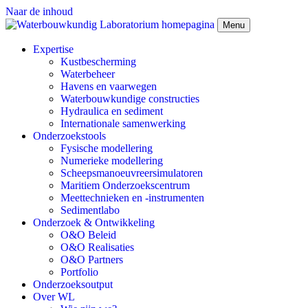
Naar de inhoud
Menu
Expertise
Kustbescherming
Waterbeheer
Havens en vaarwegen
Waterbouwkundige constructies
Hydraulica en sediment
Internationale samenwerking
Onderzoekstools
Fysische modellering
Numerieke modellering
Scheepsmanoeuvreersimulatoren
Maritiem Onderzoekscentrum
Meettechnieken en -instrumenten
Sedimentlabo
Onderzoek & Ontwikkeling
O&O Beleid
O&O Realisaties
O&O Partners
Portfolio
Onderzoeksoutput
Over WL