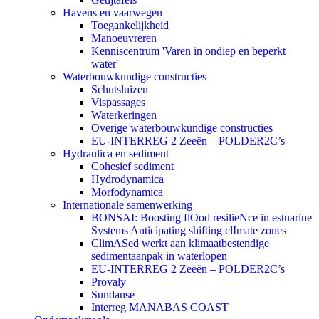
Havens en vaarwegen
Toegankelijkheid
Manoeuvreren
Kenniscentrum 'Varen in ondiep en beperkt
water'
Waterbouwkundige constructies
Schutsluizen
Vispassages
Waterkeringen
Overige waterbouwkundige constructies
EU-INTERREG 2 Zeeën – POLDER2C’s
Hydraulica en sediment
Cohesief sediment
Hydrodynamica
Morfodynamica
Internationale samenwerking
BONSAI: Boosting flOod resilieNce in estuarine
Systems Anticipating shifting clImate zones
ClimASed werkt aan klimaatbestendige
sedimentaanpak in waterlopen
EU-INTERREG 2 Zeeën – POLDER2C’s
Provaly
Sundanse
Interreg MANABAS COAST