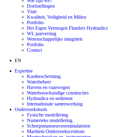
Wie zijn we?
Doelstellingen
Visie
Kwaliteit, Veiligheid en Milieu
Portfolio
Het Eigen Vermogen Flanders Hydraulics
WL jaarverslag
Wetenschappelijke integriteit
Portfolio
Contact
EN
Expertise
Kustbescherming
Waterbeheer
Havens en vaarwegen
Waterbouwkundige constructies
Hydraulica en sediment
Internationale samenwerking
Onderzoekstools
Fysische modellering
Numerieke modellering
Scheepsmanoeuvreersimulatoren
Maritiem Onderzoekscentrum
Meettechnieken en -instrumenten