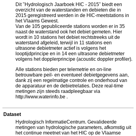
Dit "Hydrologisch Jaarboek HIC - 2015" biedt een
overzicht van de waterstanden en debieten die in
2015 geregistreerd werden in de HIC-meetstations in
het Vlaams Gewest.
Van de 105 gepubliceerde stations worden er in 35
naast de waterstand ook het debiet gemeten. Hier
wordt in 10 stations het debiet rechtstreeks uit de
waterstand afgeleid, terwijl in 11 stations een
ultrasone debietmeter actief is volgens het
looptijdprincipe en in 14 een ultrasone debietmeter
volgens het dopplerprincipe (acoustic doppler profiler).
Alle stations bieden per telemetrie en on-line
betrouwbare peil- en eventueel debietgegevens aan,
dank zij een regelmatige controle en onderhoud van
de apparatuur en de debietrelaties. Deze real-time
metingen zijn steeds raadpleegbaar via
http://www.waterinfo.be .
Dataset
Hydrologisch InformatieCentrum. Gevalideerde
metingen van hydrologische parameters, afkomstig uit
het continue meetnet van het HIC op de Vlaamse