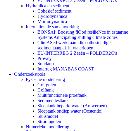
EU-INTERREG 2 Zeeën – POLDER2C’s
Hydraulica en sediment
Cohesief sediment
Hydrodynamica
Morfodynamica
Internationale samenwerking
BONSAI: Boosting flOod resilieNce in estuarine
Systems Anticipating shifting clImate zones
ClimASed werkt aan klimaatbestendige
sedimentaanpak in waterlopen
EU-INTERREG 2 Zeeën – POLDER2C’s
Provaly
Sundanse
Interreg MANABAS COAST
Onderzoekstools
Fysische modellering
Golfgoten
Golftank
Multifunctionele proeftank
Sedimenttesttank
Sleeptank beperkt water (Antwerpen)
Sleeptank ondiep water (Oostende)
Sluismodel
Stroomgoten
Numerieke modellering