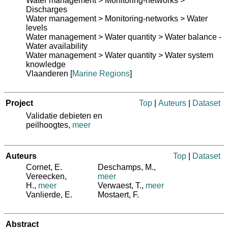
Water management > Monitoring-networks >
Discharges
Water management > Monitoring-networks > Water
levels
Water management > Water quantity > Water balance -
Water availability
Water management > Water quantity > Water system
knowledge
Vlaanderen
[
Marine Regions
]
Project
Top
|
Auteurs
|
Dataset
Validatie debieten en
peilhoogtes,
meer
Auteurs
Top
|
Dataset
Cornet, E.
Deschamps, M.
,
Vereecken,
meer
H.
,
meer
Verwaest, T.
,
meer
Vanlierde, E.
Mostaert, F.
Abstract