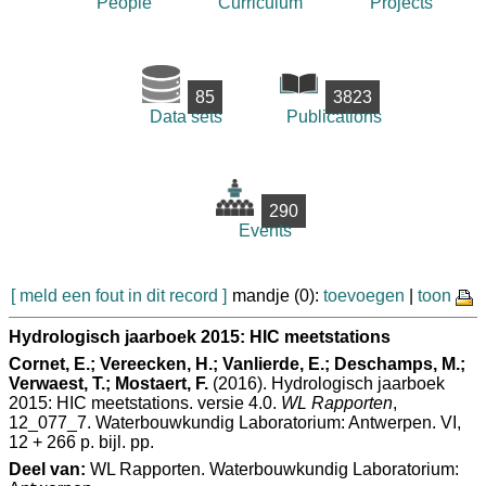
People
Curriculum
Projects
85
3823
Data sets
Publications
290
Events
[ meld een fout in dit record ]
mandje (0):
toevoegen
|
toon
Hydrologisch jaarboek 2015: HIC meetstations
Cornet, E.; Vereecken, H.; Vanlierde, E.; Deschamps, M.;
Verwaest, T.; Mostaert, F.
(2016). Hydrologisch jaarboek
2015: HIC meetstations. versie 4.0.
WL Rapporten
,
12_077_7. Waterbouwkundig Laboratorium: Antwerpen. VI,
12 + 266 p. bijl. pp.
Deel van:
WL Rapporten. Waterbouwkundig Laboratorium: