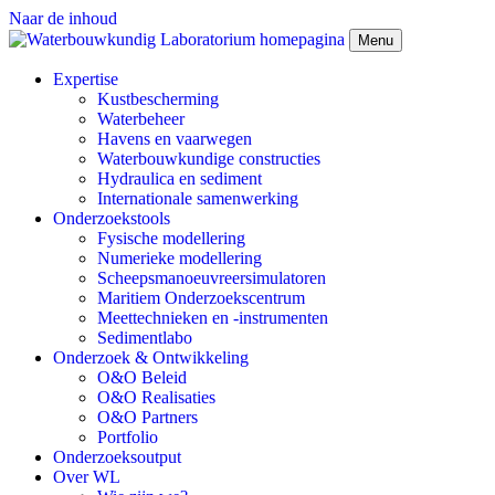
Naar de inhoud
Menu
Expertise
Kustbescherming
Waterbeheer
Havens en vaarwegen
Waterbouwkundige constructies
Hydraulica en sediment
Internationale samenwerking
Onderzoekstools
Fysische modellering
Numerieke modellering
Scheepsmanoeuvreersimulatoren
Maritiem Onderzoekscentrum
Meettechnieken en -instrumenten
Sedimentlabo
Onderzoek & Ontwikkeling
O&O Beleid
O&O Realisaties
O&O Partners
Portfolio
Onderzoeksoutput
Over WL