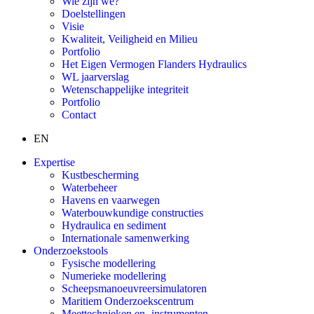
Wie zijn we?
Doelstellingen
Visie
Kwaliteit, Veiligheid en Milieu
Portfolio
Het Eigen Vermogen Flanders Hydraulics
WL jaarverslag
Wetenschappelijke integriteit
Portfolio
Contact
EN
Expertise
Kustbescherming
Waterbeheer
Havens en vaarwegen
Waterbouwkundige constructies
Hydraulica en sediment
Internationale samenwerking
Onderzoekstools
Fysische modellering
Numerieke modellering
Scheepsmanoeuvreersimulatoren
Maritiem Onderzoekscentrum
Meettechnieken en -instrumenten