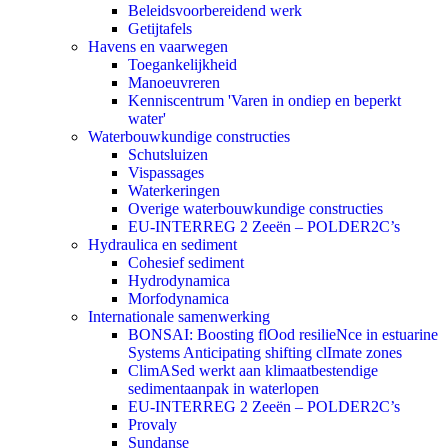
Beleidsvoorbereidend werk
Getijtafels
Havens en vaarwegen
Toegankelijkheid
Manoeuvreren
Kenniscentrum 'Varen in ondiep en beperkt
water'
Waterbouwkundige constructies
Schutsluizen
Vispassages
Waterkeringen
Overige waterbouwkundige constructies
EU-INTERREG 2 Zeeën – POLDER2C’s
Hydraulica en sediment
Cohesief sediment
Hydrodynamica
Morfodynamica
Internationale samenwerking
BONSAI: Boosting flOod resilieNce in estuarine
Systems Anticipating shifting clImate zones
ClimASed werkt aan klimaatbestendige
sedimentaanpak in waterlopen
EU-INTERREG 2 Zeeën – POLDER2C’s
Provaly
Sundanse