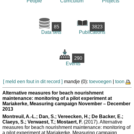
People
Curriculum
Projects
85
3823
Data sets
Publications
290
Events
[ meld een fout in dit record ]
mandje (0):
toevoegen
|
toon
Alternative measures for beach nourishment
maintenance: monitoring of a pilot experiment at
Mariakerke, Measuring campaign November – December
2013
Montreuil, A.-L.; Dan, S.; Vereecken, H.; De Backer, E.;
Claeys, S.; Verwaest, T.; Mostaert, F.
(2017). Alternative
measures for beach nourishment maintenance: monitoring of
a pilot experiment at Mariakerke, Measuring campaign