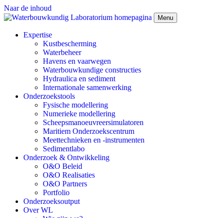
Naar de inhoud
Menu
Expertise
Kustbescherming
Waterbeheer
Havens en vaarwegen
Waterbouwkundige constructies
Hydraulica en sediment
Internationale samenwerking
Onderzoekstools
Fysische modellering
Numerieke modellering
Scheepsmanoeuvreersimulatoren
Maritiem Onderzoekscentrum
Meettechnieken en -instrumenten
Sedimentlabo
Onderzoek & Ontwikkeling
O&O Beleid
O&O Realisaties
O&O Partners
Portfolio
Onderzoeksoutput
Over WL