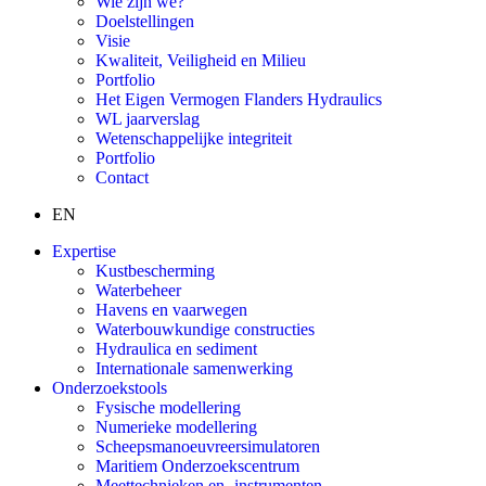
Wie zijn we?
Doelstellingen
Visie
Kwaliteit, Veiligheid en Milieu
Portfolio
Het Eigen Vermogen Flanders Hydraulics
WL jaarverslag
Wetenschappelijke integriteit
Portfolio
Contact
EN
Expertise
Kustbescherming
Waterbeheer
Havens en vaarwegen
Waterbouwkundige constructies
Hydraulica en sediment
Internationale samenwerking
Onderzoekstools
Fysische modellering
Numerieke modellering
Scheepsmanoeuvreersimulatoren
Maritiem Onderzoekscentrum
Meettechnieken en -instrumenten