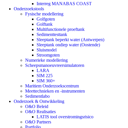
Interreg MANABAS COAST
Onderzoekstools
Fysische modellering
Golfgoten
Golftank
Multifunctionele proeftank
Sedimenttesttank
Sleeptank beperkt water (Antwerpen)
Sleeptank ondiep water (Oostende)
Sluismodel
Stroomgoten
Numerieke modellering
Scheepsmanoeuvreersimulatoren
LARA
SIM 225
SIM 360+
Maritiem Onderzoekscentrum
Meettechnieken en -instrumenten
Sedimentlabo
Onderzoek & Ontwikkeling
O&O Beleid
O&O Realisaties
LATIS tool overstromingsrisico
O&O Partners
Portfolio