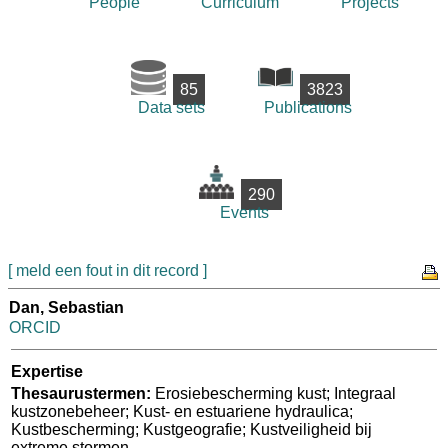
People
Curriculum
Projects
85
3823
Data sets
Publications
290
Events
[ meld een fout in dit record ]
Dan, Sebastian
ORCID
Expertise
Thesaurustermen:
Erosiebescherming kust; Integraal
kustzonebeheer; Kust- en estuariene hydraulica;
Kustbescherming; Kustgeografie; Kustveiligheid bij
extreme stormen