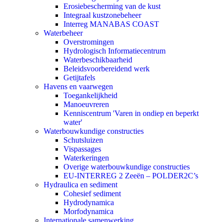
Erosiebescherming van de kust
Integraal kustzonebeheer
Interreg MANABAS COAST
Waterbeheer
Overstromingen
Hydrologisch Informatiecentrum
Waterbeschikbaarheid
Beleidsvoorbereidend werk
Getijtafels
Havens en vaarwegen
Toegankelijkheid
Manoeuvreren
Kenniscentrum 'Varen in ondiep en beperkt
water'
Waterbouwkundige constructies
Schutsluizen
Vispassages
Waterkeringen
Overige waterbouwkundige constructies
EU-INTERREG 2 Zeeën – POLDER2C’s
Hydraulica en sediment
Cohesief sediment
Hydrodynamica
Morfodynamica
Internationale samenwerking