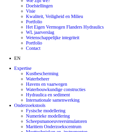
Wie zijn we?
Doelstellingen
Visie
Kwaliteit, Veiligheid en Milieu
Portfolio
Het Eigen Vermogen Flanders Hydraulics
WL jaarverslag
Wetenschappelijke integriteit
Portfolio
Contact
EN
Expertise
Kustbescherming
Waterbeheer
Havens en vaarwegen
Waterbouwkundige constructies
Hydraulica en sediment
Internationale samenwerking
Onderzoekstools
Fysische modellering
Numerieke modellering
Scheepsmanoeuvreersimulatoren
Maritiem Onderzoekscentrum
Meettechnieken en -instrumenten