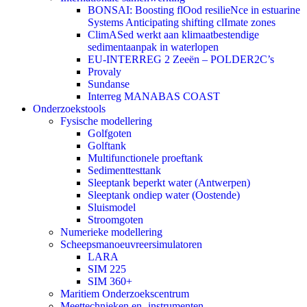
BONSAI: Boosting flOod resilieNce in estuarine
Systems Anticipating shifting clImate zones
ClimASed werkt aan klimaatbestendige
sedimentaanpak in waterlopen
EU-INTERREG 2 Zeeën – POLDER2C’s
Provaly
Sundanse
Interreg MANABAS COAST
Onderzoekstools
Fysische modellering
Golfgoten
Golftank
Multifunctionele proeftank
Sedimenttesttank
Sleeptank beperkt water (Antwerpen)
Sleeptank ondiep water (Oostende)
Sluismodel
Stroomgoten
Numerieke modellering
Scheepsmanoeuvreersimulatoren
LARA
SIM 225
SIM 360+
Maritiem Onderzoekscentrum
Meettechnieken en -instrumenten