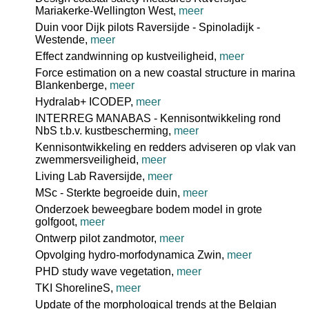
Mariakerke-Wellington West,
meer
Duin voor Dijk pilots Raversijde - Spinoladijk -
Westende,
meer
Effect zandwinning op kustveiligheid,
meer
Force estimation on a new coastal structure in marina
Blankenberge,
meer
Hydralab+ ICODEP,
meer
INTERREG MANABAS - Kennisontwikkeling rond
NbS t.b.v. kustbescherming,
meer
Kennisontwikkeling en redders adviseren op vlak van
zwemmersveiligheid,
meer
Living Lab Raversijde,
meer
MSc - Sterkte begroeide duin,
meer
Onderzoek beweegbare bodem model in grote
golfgoot,
meer
Ontwerp pilot zandmotor,
meer
Opvolging hydro-morfodynamica Zwin,
meer
PHD study wave vegetation,
meer
TKI ShorelineS,
meer
Update of the morphological trends at the Belgian