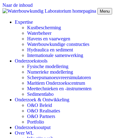
Naar de inhoud
Menu
Expertise
Kustbescherming
Waterbeheer
Havens en vaarwegen
Waterbouwkundige constructies
Hydraulica en sediment
Internationale samenwerking
Onderzoekstools
Fysische modellering
Numerieke modellering
Scheepsmanoeuvreersimulatoren
Maritiem Onderzoekscentrum
Meettechnieken en -instrumenten
Sedimentlabo
Onderzoek & Ontwikkeling
O&O Beleid
O&O Realisaties
O&O Partners
Portfolio
Onderzoeksoutput
Over WL