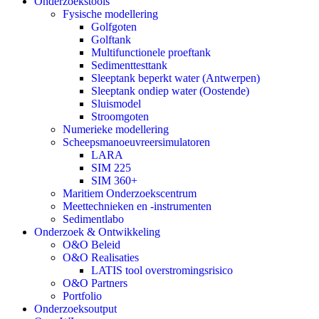
Onderzoekstools
Fysische modellering
Golfgoten
Golftank
Multifunctionele proeftank
Sedimenttesttank
Sleeptank beperkt water (Antwerpen)
Sleeptank ondiep water (Oostende)
Sluismodel
Stroomgoten
Numerieke modellering
Scheepsmanoeuvreersimulatoren
LARA
SIM 225
SIM 360+
Maritiem Onderzoekscentrum
Meettechnieken en -instrumenten
Sedimentlabo
Onderzoek & Ontwikkeling
O&O Beleid
O&O Realisaties
LATIS tool overstromingsrisico
O&O Partners
Portfolio
Onderzoeksoutput