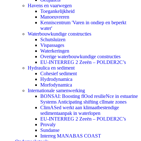
Havens en vaarwegen
Toegankelijkheid
Manoeuvreren
Kenniscentrum 'Varen in ondiep en beperkt
water'
Waterbouwkundige constructies
Schutsluizen
Vispassages
Waterkeringen
Overige waterbouwkundige constructies
EU-INTERREG 2 Zeeën – POLDER2C’s
Hydraulica en sediment
Cohesief sediment
Hydrodynamica
Morfodynamica
Internationale samenwerking
BONSAI: Boosting flOod resilieNce in estuarine
Systems Anticipating shifting clImate zones
ClimASed werkt aan klimaatbestendige
sedimentaanpak in waterlopen
EU-INTERREG 2 Zeeën – POLDER2C’s
Provaly
Sundanse
Interreg MANABAS COAST