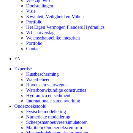
Wie zijn we?
Doelstellingen
Visie
Kwaliteit, Veiligheid en Milieu
Portfolio
Het Eigen Vermogen Flanders Hydraulics
WL jaarverslag
Wetenschappelijke integriteit
Portfolio
Contact
EN
Expertise
Kustbescherming
Waterbeheer
Havens en vaarwegen
Waterbouwkundige constructies
Hydraulica en sediment
Internationale samenwerking
Onderzoekstools
Fysische modellering
Numerieke modellering
Scheepsmanoeuvreersimulatoren
Maritiem Onderzoekscentrum
Meettechnieken en -instrumenten