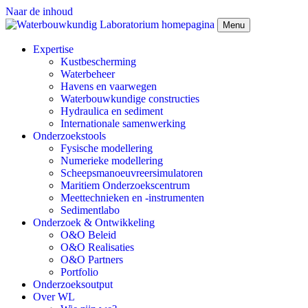
Naar de inhoud
Menu
Expertise
Kustbescherming
Waterbeheer
Havens en vaarwegen
Waterbouwkundige constructies
Hydraulica en sediment
Internationale samenwerking
Onderzoekstools
Fysische modellering
Numerieke modellering
Scheepsmanoeuvreersimulatoren
Maritiem Onderzoekscentrum
Meettechnieken en -instrumenten
Sedimentlabo
Onderzoek & Ontwikkeling
O&O Beleid
O&O Realisaties
O&O Partners
Portfolio
Onderzoeksoutput
Over WL