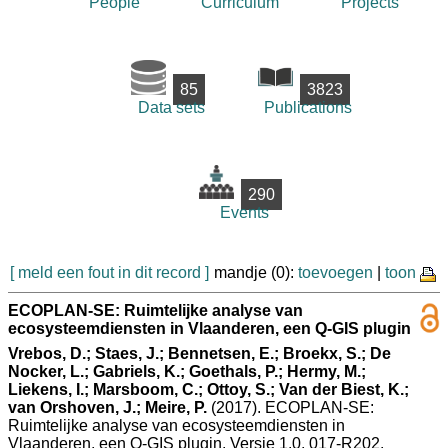
People
Curriculum
Projects
85
3823
Data sets
Publications
290
Events
[ meld een fout in dit record ]
mandje (0):
toevoegen
|
toon
ECOPLAN-SE: Ruimtelijke analyse van
ecosysteemdiensten in Vlaanderen, een Q-GIS plugin
Vrebos, D.; Staes, J.; Bennetsen, E.; Broekx, S.; De
Nocker, L.; Gabriels, K.; Goethals, P.; Hermy, M.;
Liekens, I.; Marsboom, C.; Ottoy, S.; Van der Biest, K.;
van Orshoven, J.; Meire, P.
(2017). ECOPLAN-SE:
Ruimtelijke analyse van ecosysteemdiensten in
Vlaanderen, een Q-GIS plugin. Versie 1.0, 017-R202.