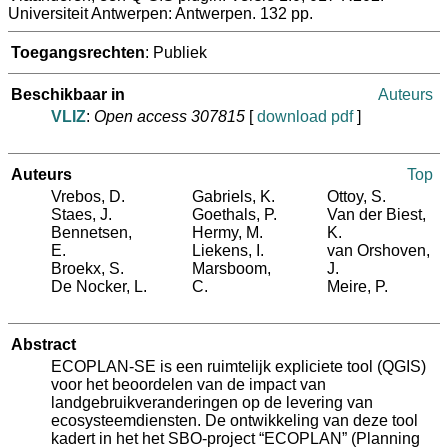
Universiteit Antwerpen: Antwerpen. 132 pp.
Toegangsrechten
: Publiek
Beschikbaar in
Auteurs
VLIZ
:
Open access 307815
[
download pdf
]
Auteurs
Top
Vrebos, D.
Gabriels, K.
Ottoy, S.
Staes, J.
Goethals, P.
Van der Biest,
Bennetsen,
Hermy, M.
K.
E.
Liekens, I.
van Orshoven,
Broekx, S.
Marsboom,
J.
De Nocker, L.
C.
Meire, P.
Abstract
ECOPLAN-SE is een ruimtelijk expliciete tool (QGIS)
voor het beoordelen van de impact van
landgebruikveranderingen op de levering van
ecosysteemdiensten. De ontwikkeling van deze tool
kadert in het het SBO-project “ECOPLAN” (Planning