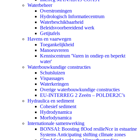
Waterbeheer
Overstromingen
Hydrologisch Informatiecentrum
Waterbeschikbaarheid
Beleidsvoorbereidend werk
Getijtafels
Havens en vaarwegen
Toegankelijkheid
Manoeuvreren
Kenniscentrum 'Varen in ondiep en beperkt
water'
Waterbouwkundige constructies
Schutsluizen
Vispassages
Waterkeringen
Overige waterbouwkundige constructies
EU-INTERREG 2 Zeeën – POLDER2C’s
Hydraulica en sediment
Cohesief sediment
Hydrodynamica
Morfodynamica
Internationale samenwerking
BONSAI: Boosting flOod resilieNce in estuarine
Systems Anticipating shifting clImate zones