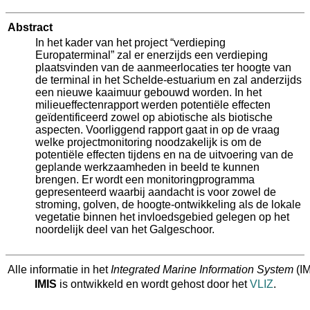
Abstract
In het kader van het project “verdieping
Europaterminal” zal er enerzijds een verdieping
plaatsvinden van de aanmeerlocaties ter hoogte van
de terminal in het Schelde-estuarium en zal anderzijds
een nieuwe kaaimuur gebouwd worden. In het
milieueffectenrapport werden potentiële effecten
geïdentificeerd zowel op abiotische als biotische
aspecten. Voorliggend rapport gaat in op de vraag
welke projectmonitoring noodzakelijk is om de
potentiële effecten tijdens en na de uitvoering van de
geplande werkzaamheden in beeld te kunnen
brengen. Er wordt een monitoringprogramma
gepresenteerd waarbij aandacht is voor zowel de
stroming, golven, de hoogte-ontwikkeling als de lokale
vegetatie binnen het invloedsgebied gelegen op het
noordelijk deel van het Galgeschoor.
Alle informatie in het
Integrated Marine Information System
(IM
IMIS
is ontwikkeld en wordt gehost door het
VLIZ
.