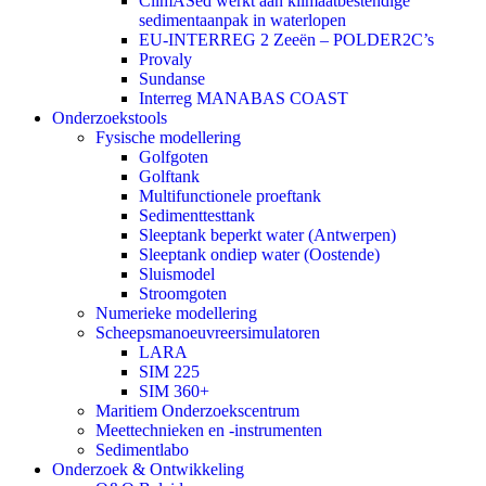
ClimASed werkt aan klimaatbestendige
sedimentaanpak in waterlopen
EU-INTERREG 2 Zeeën – POLDER2C’s
Provaly
Sundanse
Interreg MANABAS COAST
Onderzoekstools
Fysische modellering
Golfgoten
Golftank
Multifunctionele proeftank
Sedimenttesttank
Sleeptank beperkt water (Antwerpen)
Sleeptank ondiep water (Oostende)
Sluismodel
Stroomgoten
Numerieke modellering
Scheepsmanoeuvreersimulatoren
LARA
SIM 225
SIM 360+
Maritiem Onderzoekscentrum
Meettechnieken en -instrumenten
Sedimentlabo
Onderzoek & Ontwikkeling