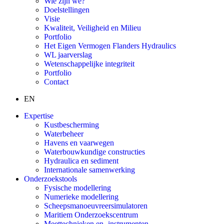
Wie zijn we?
Doelstellingen
Visie
Kwaliteit, Veiligheid en Milieu
Portfolio
Het Eigen Vermogen Flanders Hydraulics
WL jaarverslag
Wetenschappelijke integriteit
Portfolio
Contact
EN
Expertise
Kustbescherming
Waterbeheer
Havens en vaarwegen
Waterbouwkundige constructies
Hydraulica en sediment
Internationale samenwerking
Onderzoekstools
Fysische modellering
Numerieke modellering
Scheepsmanoeuvreersimulatoren
Maritiem Onderzoekscentrum
Meettechnieken en -instrumenten