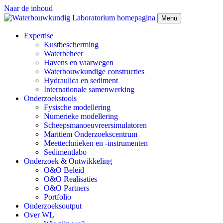
Naar de inhoud
Menu
Expertise
Kustbescherming
Waterbeheer
Havens en vaarwegen
Waterbouwkundige constructies
Hydraulica en sediment
Internationale samenwerking
Onderzoekstools
Fysische modellering
Numerieke modellering
Scheepsmanoeuvreersimulatoren
Maritiem Onderzoekscentrum
Meettechnieken en -instrumenten
Sedimentlabo
Onderzoek & Ontwikkeling
O&O Beleid
O&O Realisaties
O&O Partners
Portfolio
Onderzoeksoutput
Over WL