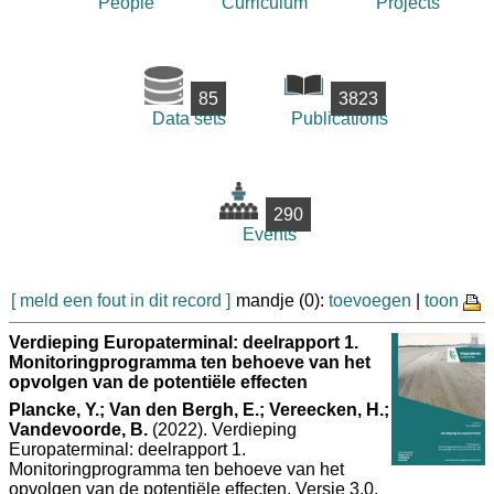
People
Curriculum
Projects
85
3823
Data sets
Publications
290
Events
[ meld een fout in dit record ]
mandje (0):
toevoegen
|
toon
Verdieping Europaterminal: deelrapport 1.
Monitoringprogramma ten behoeve van het
opvolgen van de potentiële effecten
Plancke, Y.; Van den Bergh, E.; Vereecken, H.;
Vandevoorde, B.
(2022). Verdieping
Europaterminal: deelrapport 1.
Monitoringprogramma ten behoeve van het
opvolgen van de potentiële effecten. Versie 3.0.