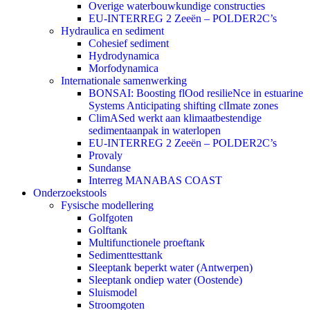
Overige waterbouwkundige constructies
EU-INTERREG 2 Zeeën – POLDER2C’s
Hydraulica en sediment
Cohesief sediment
Hydrodynamica
Morfodynamica
Internationale samenwerking
BONSAI: Boosting flOod resilieNce in estuarine
Systems Anticipating shifting clImate zones
ClimASed werkt aan klimaatbestendige
sedimentaanpak in waterlopen
EU-INTERREG 2 Zeeën – POLDER2C’s
Provaly
Sundanse
Interreg MANABAS COAST
Onderzoekstools
Fysische modellering
Golfgoten
Golftank
Multifunctionele proeftank
Sedimenttesttank
Sleeptank beperkt water (Antwerpen)
Sleeptank ondiep water (Oostende)
Sluismodel
Stroomgoten