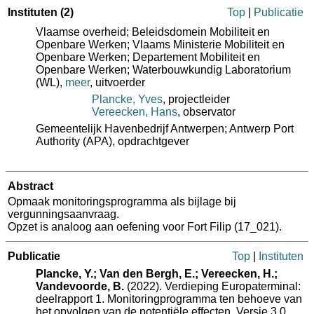
Instituten
(2)
Top
|
Publicatie
Vlaamse overheid; Beleidsdomein Mobiliteit en
Openbare Werken; Vlaams Ministerie Mobiliteit en
Openbare Werken; Departement Mobiliteit en
Openbare Werken; Waterbouwkundig Laboratorium
(WL)
,
meer
, uitvoerder
Plancke, Yves
, projectleider
Vereecken, Hans
, observator
Gemeentelijk Havenbedrijf Antwerpen; Antwerp Port
Authority (APA)
, opdrachtgever
Abstract
Opmaak monitoringsprogramma als bijlage bij
vergunningsaanvraag.
Opzet is analoog aan oefening voor Fort Filip (17_021​).
Publicatie
Top
|
Instituten
Plancke, Y.; Van den Bergh, E.; Vereecken, H.;
Vandevoorde, B.
(2022). Verdieping Europaterminal:
deelrapport 1. Monitoringprogramma ten behoeve van
het opvolgen van de potentiële effecten. Versie 3.0.