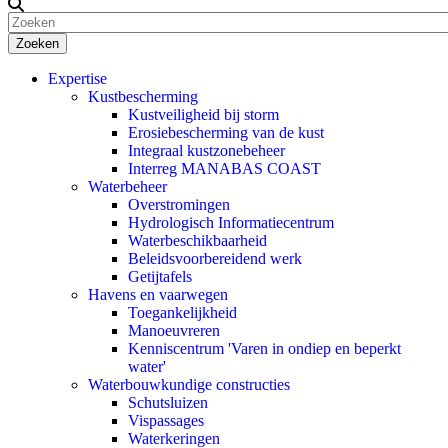
Zoeken
Expertise
Kustbescherming
Kustveiligheid bij storm
Erosiebescherming van de kust
Integraal kustzonebeheer
Interreg MANABAS COAST
Waterbeheer
Overstromingen
Hydrologisch Informatiecentrum
Waterbeschikbaarheid
Beleidsvoorbereidend werk
Getijtafels
Havens en vaarwegen
Toegankelijkheid
Manoeuvreren
Kenniscentrum 'Varen in ondiep en beperkt
water'
Waterbouwkundige constructies
Schutsluizen
Vispassages
Waterkeringen