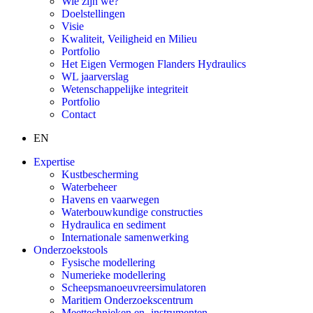
Wie zijn we?
Doelstellingen
Visie
Kwaliteit, Veiligheid en Milieu
Portfolio
Het Eigen Vermogen Flanders Hydraulics
WL jaarverslag
Wetenschappelijke integriteit
Portfolio
Contact
EN
Expertise
Kustbescherming
Waterbeheer
Havens en vaarwegen
Waterbouwkundige constructies
Hydraulica en sediment
Internationale samenwerking
Onderzoekstools
Fysische modellering
Numerieke modellering
Scheepsmanoeuvreersimulatoren
Maritiem Onderzoekscentrum
Meettechnieken en -instrumenten