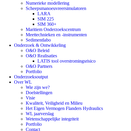
Numerieke modellering
Scheepsmanoeuvreersimulatoren
LARA
SIM 225
SIM 360+
Maritiem Onderzoekscentrum
Meettechnieken en -instrumenten
Sedimentlabo
Onderzoek & Ontwikkeling
O&O Beleid
O&O Realisaties
LATIS tool overstromingsrisico
O&O Partners
Portfolio
Onderzoeksoutput
Over WL
Wie zijn we?
Doelstellingen
Visie
Kwaliteit, Veiligheid en Milieu
Het Eigen Vermogen Flanders Hydraulics
WL jaarverslag
Wetenschappelijke integriteit
Portfolio
Contact