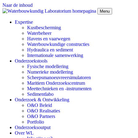
Naar de inhoud
Menu
Expertise
Kustbescherming
Waterbeheer
Havens en vaarwegen
Waterbouwkundige constructies
Hydraulica en sediment
Internationale samenwerking
Onderzoekstools
Fysische modellering
Numerieke modellering
Scheepsmanoeuvreersimulatoren
Maritiem Onderzoekscentrum
Meettechnieken en -instrumenten
Sedimentlabo
Onderzoek & Ontwikkeling
O&O Beleid
O&O Realisaties
O&O Partners
Portfolio
Onderzoeksoutput
Over WL