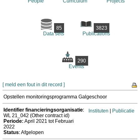
People
Curriculum
Projects
85
3823
Data sets
Publications
290
Events
[ meld een fout in dit record ]
Opstellen monitoringsprogramma Galgeschoor
Identifier financieringsorganisatie
:
Instituten
|
Publicatie
WL 21_042 (Other contract id)
Periode:
April 2021 tot Februari
2022
Status
: Afgelopen