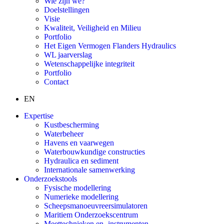
Wie zijn we?
Doelstellingen
Visie
Kwaliteit, Veiligheid en Milieu
Portfolio
Het Eigen Vermogen Flanders Hydraulics
WL jaarverslag
Wetenschappelijke integriteit
Portfolio
Contact
EN
Expertise
Kustbescherming
Waterbeheer
Havens en vaarwegen
Waterbouwkundige constructies
Hydraulica en sediment
Internationale samenwerking
Onderzoekstools
Fysische modellering
Numerieke modellering
Scheepsmanoeuvreersimulatoren
Maritiem Onderzoekscentrum
Meettechnieken en -instrumenten