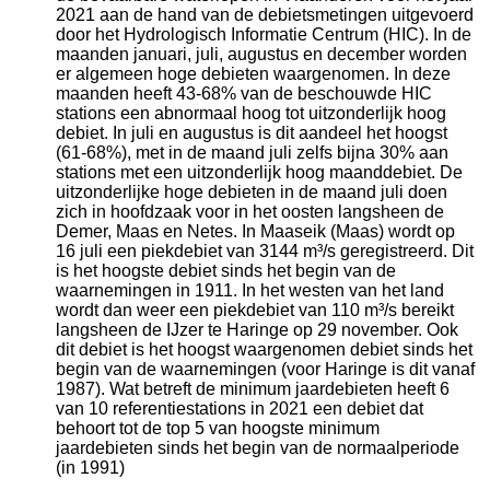
2021 aan de hand van de debietsmetingen uitgevoerd
door het Hydrologisch Informatie Centrum (HIC). In de
maanden januari, juli, augustus en december worden
er algemeen hoge debieten waargenomen. In deze
maanden heeft 43-68% van de beschouwde HIC
stations een abnormaal hoog tot uitzonderlijk hoog
debiet. In juli en augustus is dit aandeel het hoogst
(61-68%), met in de maand juli zelfs bijna 30% aan
stations met een uitzonderlijk hoog maanddebiet. De
uitzonderlijke hoge debieten in de maand juli doen
zich in hoofdzaak voor in het oosten langsheen de
Demer, Maas en Netes. In Maaseik (Maas) wordt op
16 juli een piekdebiet van 3144 m³/s geregistreerd. Dit
is het hoogste debiet sinds het begin van de
waarnemingen in 1911. In het westen van het land
wordt dan weer een piekdebiet van 110 m³/s bereikt
langsheen de IJzer te Haringe op 29 november. Ook
dit debiet is het hoogst waargenomen debiet sinds het
begin van de waarnemingen (voor Haringe is dit vanaf
1987). Wat betreft de minimum jaardebieten heeft 6
van 10 referentiestations in 2021 een debiet dat
behoort tot de top 5 van hoogste minimum
jaardebieten sinds het begin van de normaalperiode
(in 1991)