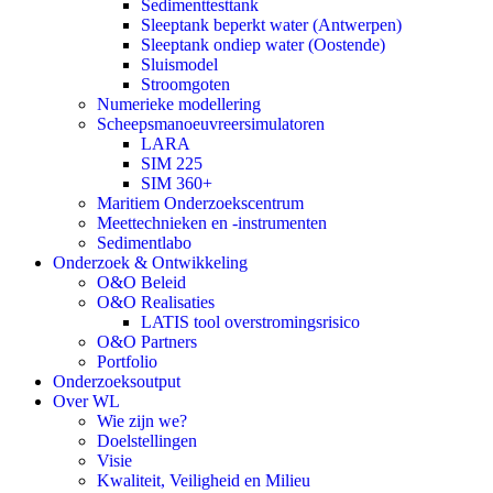
Sedimenttesttank
Sleeptank beperkt water (Antwerpen)
Sleeptank ondiep water (Oostende)
Sluismodel
Stroomgoten
Numerieke modellering
Scheepsmanoeuvreersimulatoren
LARA
SIM 225
SIM 360+
Maritiem Onderzoekscentrum
Meettechnieken en -instrumenten
Sedimentlabo
Onderzoek & Ontwikkeling
O&O Beleid
O&O Realisaties
LATIS tool overstromingsrisico
O&O Partners
Portfolio
Onderzoeksoutput
Over WL
Wie zijn we?
Doelstellingen
Visie
Kwaliteit, Veiligheid en Milieu