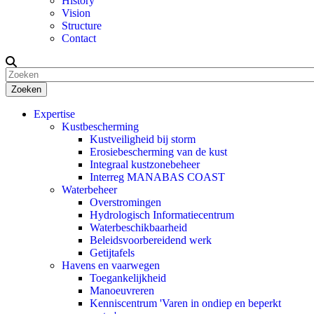
History
Vision
Structure
Contact
Zoeken
Expertise
Kustbescherming
Kustveiligheid bij storm
Erosiebescherming van de kust
Integraal kustzonebeheer
Interreg MANABAS COAST
Waterbeheer
Overstromingen
Hydrologisch Informatiecentrum
Waterbeschikbaarheid
Beleidsvoorbereidend werk
Getijtafels
Havens en vaarwegen
Toegankelijkheid
Manoeuvreren
Kenniscentrum 'Varen in ondiep en beperkt