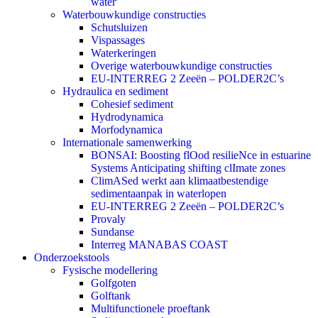
water'
Waterbouwkundige constructies
Schutsluizen
Vispassages
Waterkeringen
Overige waterbouwkundige constructies
EU-INTERREG 2 Zeeën – POLDER2C’s
Hydraulica en sediment
Cohesief sediment
Hydrodynamica
Morfodynamica
Internationale samenwerking
BONSAI: Boosting flOod resilieNce in estuarine
Systems Anticipating shifting clImate zones
ClimASed werkt aan klimaatbestendige
sedimentaanpak in waterlopen
EU-INTERREG 2 Zeeën – POLDER2C’s
Provaly
Sundanse
Interreg MANABAS COAST
Onderzoekstools
Fysische modellering
Golfgoten
Golftank
Multifunctionele proeftank