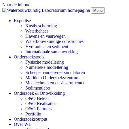
Naar de inhoud
Menu
Expertise
Kustbescherming
Waterbeheer
Havens en vaarwegen
Waterbouwkundige constructies
Hydraulica en sediment
Internationale samenwerking
Onderzoekstools
Fysische modellering
Numerieke modellering
Scheepsmanoeuvreersimulatoren
Maritiem Onderzoekscentrum
Meettechnieken en -instrumenten
Sedimentlabo
Onderzoek & Ontwikkeling
O&O Beleid
O&O Realisaties
O&O Partners
Portfolio
Onderzoeksoutput
Over WL