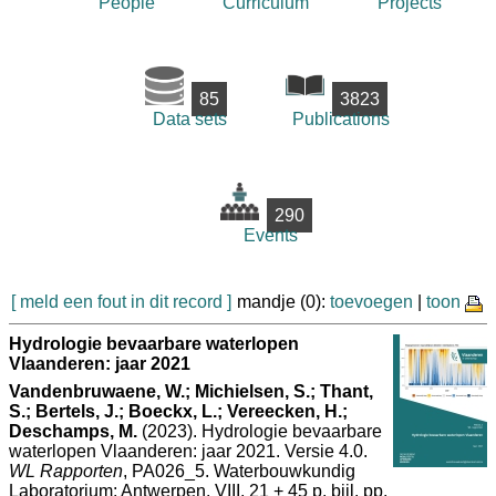
People
Curriculum
Projects
85
3823
Data sets
Publications
290
Events
[ meld een fout in dit record ]
mandje (0):
toevoegen
|
toon
Hydrologie bevaarbare waterlopen
Vlaanderen: jaar 2021
Vandenbruwaene, W.; Michielsen, S.; Thant,
S.; Bertels, J.; Boeckx, L.; Vereecken, H.;
Deschamps, M.
(2023). Hydrologie bevaarbare
waterlopen Vlaanderen: jaar 2021. Versie 4.0.
WL Rapporten
, PA026_5. Waterbouwkundig
Laboratorium: Antwerpen. VIII, 21 + 45 p. bijl. pp.