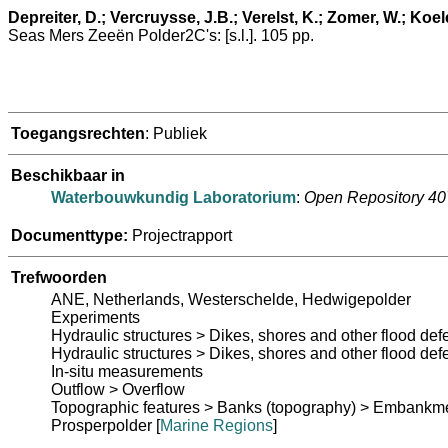
Depreiter, D.; Vercruysse, J.B.; Verelst, K.; Zomer, W.; Koel
Seas Mers Zeeën Polder2C's: [s.l.]. 105 pp.
Toegangsrechten
: Publiek
Beschikbaar in
Waterbouwkundig Laboratorium
:
Open Repository 4
Documenttype:
Projectrapport
Trefwoorden
ANE, Netherlands, Westerschelde, Hedwigepolder
Experiments
Hydraulic structures > Dikes, shores and other flood def
Hydraulic structures > Dikes, shores and other flood d
In-situ measurements
Outflow > Overflow
Topographic features > Banks (topography) > Embankm
Prosperpolder
[
Marine Regions
]