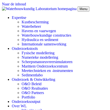
Naar de inhoud
Menu
Expertise
Kustbescherming
Waterbeheer
Havens en vaarwegen
Waterbouwkundige constructies
Hydraulica en sediment
Internationale samenwerking
Onderzoekstools
Fysische modellering
Numerieke modellering
Scheepsmanoeuvreersimulatoren
Maritiem Onderzoekscentrum
Meettechnieken en -instrumenten
Sedimentlabo
Onderzoek & Ontwikkeling
O&O Beleid
O&O Realisaties
O&O Partners
Portfolio
Onderzoeksoutput
Over WL