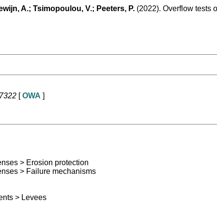
ewijn, A.; Tsimopoulou, V.; Peeters, P.
(2022). Overflow tests o
07322
[
OWA
]
enses > Erosion protection
efenses > Failure mechanisms
ents > Levees