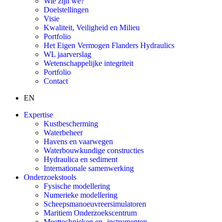
Wie zijn we?
Doelstellingen
Visie
Kwaliteit, Veiligheid en Milieu
Portfolio
Het Eigen Vermogen Flanders Hydraulics
WL jaarverslag
Wetenschappelijke integriteit
Portfolio
Contact
EN
Expertise
Kustbescherming
Waterbeheer
Havens en vaarwegen
Waterbouwkundige constructies
Hydraulica en sediment
Internationale samenwerking
Onderzoekstools
Fysische modellering
Numerieke modellering
Scheepsmanoeuvreersimulatoren
Maritiem Onderzoekscentrum
Meettechnieken en -instrumenten