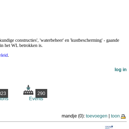
undige constructies', 'waterbeheer' en 'kustbescherming' - gaande
rin het WL betrokken is.
leid
.
log in
823
290
ions
Events
mandje (0):
toevoegen
|
toon