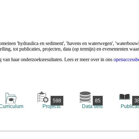
omeinen 'hydraulica en sediment', 'havens en waterwegen', 'waterbouwk
ling, tot publicaties, projecten, data (op termijn) en evenementen waa
g van haar onderzoeksresultaten. Lees er meer over in ons
openaccessbe
598
85
3
Curriculum
Projects
Data sets
Publicat