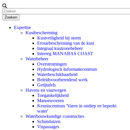
Zoeken
Expertise
Kustbescherming
Kustveiligheid bij storm
Erosiebescherming van de kust
Integraal kustzonebeheer
Interreg MANABAS COAST
Waterbeheer
Overstromingen
Hydrologisch Informatiecentrum
Waterbeschikbaarheid
Beleidsvoorbereidend werk
Getijtafels
Havens en vaarwegen
Toegankelijkheid
Manoeuvreren
Kenniscentrum 'Varen in ondiep en beperkt
water'
Waterbouwkundige constructies
Schutsluizen
Vispassages