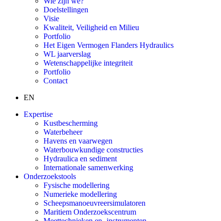
Wie zijn we?
Doelstellingen
Visie
Kwaliteit, Veiligheid en Milieu
Portfolio
Het Eigen Vermogen Flanders Hydraulics
WL jaarverslag
Wetenschappelijke integriteit
Portfolio
Contact
EN
Expertise
Kustbescherming
Waterbeheer
Havens en vaarwegen
Waterbouwkundige constructies
Hydraulica en sediment
Internationale samenwerking
Onderzoekstools
Fysische modellering
Numerieke modellering
Scheepsmanoeuvreersimulatoren
Maritiem Onderzoekscentrum
Meettechnieken en -instrumenten