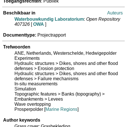
Toegangsrechten
: Publiek
Beschikbaar in
Auteurs
Waterbouwkundig Laboratorium
:
Open Repository
407326
[
OWA
]
Documenttype:
Projectrapport
Trefwoorden
ANE, Netherlands, Westerschelde, Hedwigepolder
Experiments
Hydraulic structures > Dikes, shores and other flood
defenses > Erosion protection
Hydraulic structures > Dikes, shores and other flood
defenses > Failure mechanisms
In-situ measurements
Simulation
Topographic features > Banks (topography) >
Embankments > Levees
Wave overtopping
Prosperpolder
[
Marine Regions
]
Author keywords
Grass cover; Grasbekleding