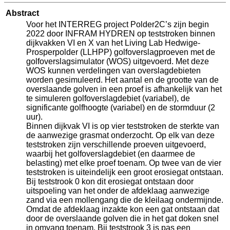
Abstract
Voor het INTERREG project Polder2C’s zijn begin
2022 door INFRAM HYDREN op teststroken binnen
dijkvakken VI en X van het Living Lab Hedwige-
Prosperpolder (LLHPP) golfoverslagproeven met de
golfoverslagsimulator (WOS) uitgevoerd. Met deze
WOS kunnen verdelingen van overslagdebieten
worden gesimuleerd. Het aantal en de grootte van de
overslaande golven in een proef is afhankelijk van het
te simuleren golfoverslagdebiet (variabel), de
significante golfhoogte (variabel) en de stormduur (2
uur).
Binnen dijkvak VI is op vier teststroken de sterkte van
de aanwezige grasmat onderzocht. Op elk van deze
teststroken zijn verschillende proeven uitgevoerd,
waarbij het golfoverslagdebiet (en daarmee de
belasting) met elke proef toenam. Op twee van de vier
teststroken is uiteindelijk een groot erosiegat ontstaan.
Bij teststrook 0 kon dit erosiegat ontstaan door
uitspoeling van het onder de afdeklaag aanwezige
zand via een mollengang die de kleilaag ondermijnde.
Omdat de afdeklaag inzakte kon een gat ontstaan dat
door de overslaande golven die in het gat doken snel
in omvang toenam. Bij teststrook 3 is pas een