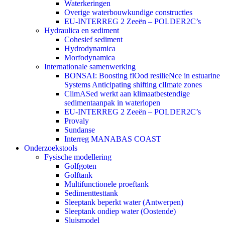
Waterkeringen
Overige waterbouwkundige constructies
EU-INTERREG 2 Zeeën – POLDER2C’s
Hydraulica en sediment
Cohesief sediment
Hydrodynamica
Morfodynamica
Internationale samenwerking
BONSAI: Boosting flOod resilieNce in estuarine
Systems Anticipating shifting clImate zones
ClimASed werkt aan klimaatbestendige
sedimentaanpak in waterlopen
EU-INTERREG 2 Zeeën – POLDER2C’s
Provaly
Sundanse
Interreg MANABAS COAST
Onderzoekstools
Fysische modellering
Golfgoten
Golftank
Multifunctionele proeftank
Sedimenttesttank
Sleeptank beperkt water (Antwerpen)
Sleeptank ondiep water (Oostende)
Sluismodel