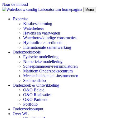
Naar de inhoud
Menu
Expertise
Kustbescherming
Waterbeheer
Havens en vaarwegen
Waterbouwkundige constructies
Hydraulica en sediment
Internationale samenwerking
Onderzoekstools
Fysische modellering
Numerieke modellering
Scheepsmanoeuvreersimulatoren
Maritiem Onderzoekscentrum
Meettechnieken en -instrumenten
Sedimentlabo
Onderzoek & Ontwikkeling
O&O Beleid
O&O Realisaties
O&O Partners
Portfolio
Onderzoeksoutput
Over WL