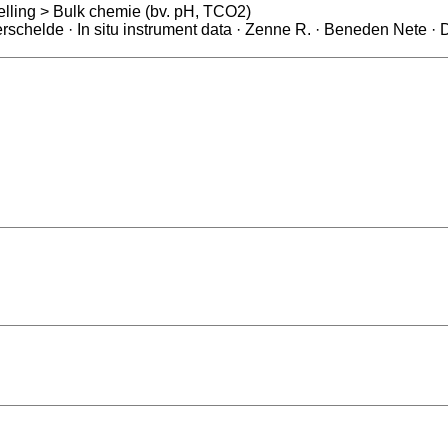
elling > Bulk chemie (bv. pH, TCO2)
Zoet water · Brak water · ANE, Netherlands, Westerscheld