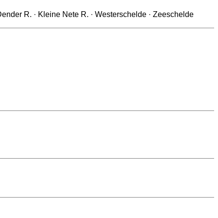
e · In situ instrument data · Zenne R. · Beneden Nete · Dender R. · Kleine Nete R. · Westerschelde · Zeeschelde