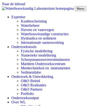
Naar de inhoud
Menu
Expertise
Kustbescherming
Waterbeheer
Havens en vaarwegen
Waterbouwkundige constructies
Hydraulica en sediment
Internationale samenwerking
Onderzoekstools
Fysische modellering
Numerieke modellering
Scheepsmanoeuvreersimulatoren
Maritiem Onderzoekscentrum
Meettechnieken en -instrumenten
Sedimentlabo
Onderzoek & Ontwikkeling
O&O Beleid
O&O Realisaties
O&O Partners
Portfolio
Onderzoeksoutput
Over WL