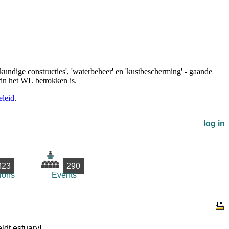
undige constructies', 'waterbeheer' en 'kustbescherming' - gaande
rin het WL betrokken is.
eleid
.
log in
823
290
ions
Events
ldt estuary]