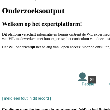
Onderzoeksoutput
Welkom op het expertplatform!
Dit platform verschaft informatie en kennis omtrent de WL expertised
van WL medewerkers met hun expertise, het curriculum van deze instel
Het WL onderschrijft het belang van "open access" voor de ontsluitin
85
People
[ meld een fout in dit record ]
Continue monitoring van de zuurtegraad (pH) in het Sche