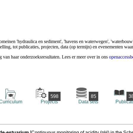
omeinen 'hydraulica en sediment', 'havens en waterwegen', 'waterbouwk
ling, tot publicaties, projecten, data (op termijn) en evenementen waa
g van haar onderzoeksresultaten. Lees er meer over in ons
openaccessb
598
85
3
Curriculum
Projects
Data sets
Publicat
lde-estuarium
[Continuous monitoring of acidity (pH) in the Sche