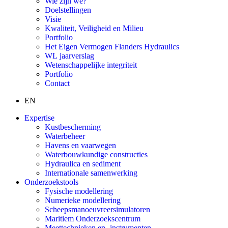
Wie zijn we?
Doelstellingen
Visie
Kwaliteit, Veiligheid en Milieu
Portfolio
Het Eigen Vermogen Flanders Hydraulics
WL jaarverslag
Wetenschappelijke integriteit
Portfolio
Contact
EN
Expertise
Kustbescherming
Waterbeheer
Havens en vaarwegen
Waterbouwkundige constructies
Hydraulica en sediment
Internationale samenwerking
Onderzoekstools
Fysische modellering
Numerieke modellering
Scheepsmanoeuvreersimulatoren
Maritiem Onderzoekscentrum
Meettechnieken en -instrumenten