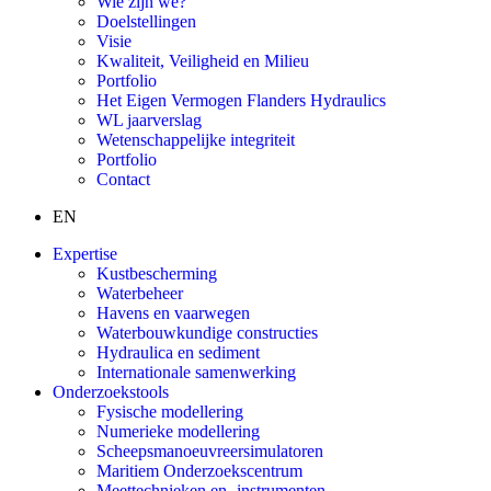
Wie zijn we?
Doelstellingen
Visie
Kwaliteit, Veiligheid en Milieu
Portfolio
Het Eigen Vermogen Flanders Hydraulics
WL jaarverslag
Wetenschappelijke integriteit
Portfolio
Contact
EN
Expertise
Kustbescherming
Waterbeheer
Havens en vaarwegen
Waterbouwkundige constructies
Hydraulica en sediment
Internationale samenwerking
Onderzoekstools
Fysische modellering
Numerieke modellering
Scheepsmanoeuvreersimulatoren
Maritiem Onderzoekscentrum
Meettechnieken en -instrumenten