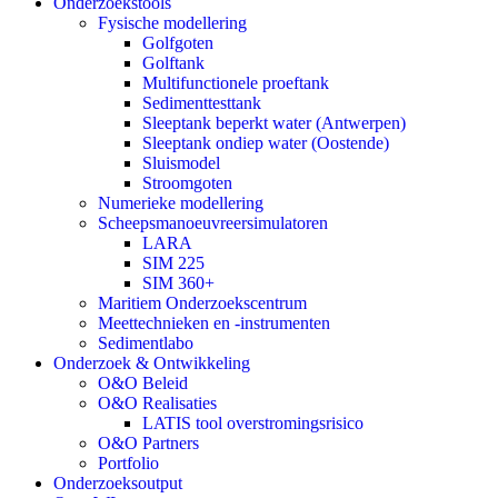
Onderzoekstools
Fysische modellering
Golfgoten
Golftank
Multifunctionele proeftank
Sedimenttesttank
Sleeptank beperkt water (Antwerpen)
Sleeptank ondiep water (Oostende)
Sluismodel
Stroomgoten
Numerieke modellering
Scheepsmanoeuvreersimulatoren
LARA
SIM 225
SIM 360+
Maritiem Onderzoekscentrum
Meettechnieken en -instrumenten
Sedimentlabo
Onderzoek & Ontwikkeling
O&O Beleid
O&O Realisaties
LATIS tool overstromingsrisico
O&O Partners
Portfolio
Onderzoeksoutput