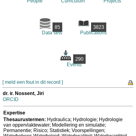
People
Curriculum
Projects
85
3823
Data sets
Publications
290
Events
[ meld een fout in dit record ]
dr. ir. Nossent, Jiri
ORCID
Expertise
Thesaurustermen:
Hydraulica; Hydrologie; Hydrologie
van oppervlaktewater; Modellering en simulatie;
Permanentie; Risico; Statistiek; Voorspellingen;
Waterbeheer; Waterbeleid; Waterkwaliteit; Waterkwantiteit