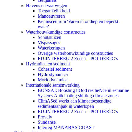
Getijtafels
Havens en vaarwegen
Toegankelijkheid
Manoeuvreren
Kenniscentrum 'Varen in ondiep en beperkt
water'
Waterbouwkundige constructies
Schutsluizen
Vispassages
Waterkeringen
Overige waterbouwkundige constructies
EU-INTERREG 2 Zeeën – POLDER2C’s
Hydraulica en sediment
Cohesief sediment
Hydrodynamica
Morfodynamica
Internationale samenwerking
BONSAI: Boosting flOod resilieNce in estuarine
Systems Anticipating shifting clImate zones
ClimASed werkt aan klimaatbestendige
sedimentaanpak in waterlopen
EU-INTERREG 2 Zeeën – POLDER2C’s
Provaly
Sundanse
Interreg MANABAS COAST