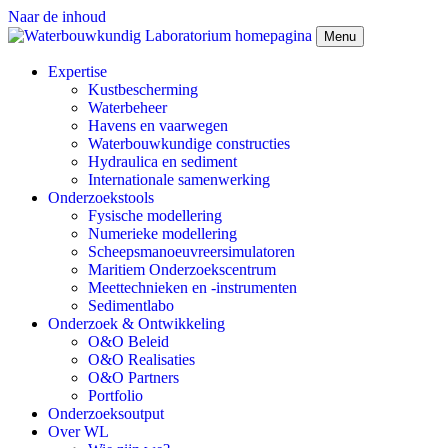
Naar de inhoud
Menu
Expertise
Kustbescherming
Waterbeheer
Havens en vaarwegen
Waterbouwkundige constructies
Hydraulica en sediment
Internationale samenwerking
Onderzoekstools
Fysische modellering
Numerieke modellering
Scheepsmanoeuvreersimulatoren
Maritiem Onderzoekscentrum
Meettechnieken en -instrumenten
Sedimentlabo
Onderzoek & Ontwikkeling
O&O Beleid
O&O Realisaties
O&O Partners
Portfolio
Onderzoeksoutput
Over WL