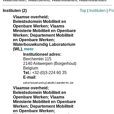
Instituten
(2)
Top
|
Instituten
|
Pr
Vlaamse overheid;
Beleidsdomein Mobiliteit en
Openbare Werken; Vlaams
Ministerie Mobiliteit en Openbare
Werken; Departement Mobiliteit
en Openbare Werken;
Waterbouwkundig Laboratorium
(WL)
,
meer
Institutioneel adres:
Berchemlei 115
2140 Antwerpen (Borgerhout)
Belgium
Tel.:
+32-(0)3-224 60 35
E-mail:
Vlaamse overheid;
Beleidsdomein Mobiliteit en
Openbare Werken; Vlaams
Ministerie Mobiliteit en Openbare
Werken; Departement Mobiliteit
en Openbare Werken;