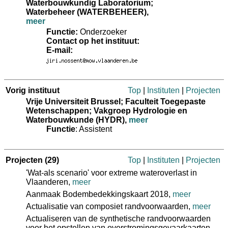
Waterbouwkundig Laboratorium;
Waterbeheer (WATERBEHEER)
,
meer
Functie:
Onderzoeker
Contact op het instituut:
E-mail:
Vorig instituut
Top
|
Instituten
|
Projecten
Vrije Universiteit Brussel; Faculteit Toegepaste
Wetenschappen; Vakgroep Hydrologie en
Waterbouwkunde (HYDR)
,
meer
Functie
: Assistent
Projecten
(29)
Top
|
Instituten
|
Projecten
'Wat-als scenario' voor extreme wateroverlast in
Vlaanderen,
meer
Aanmaak Bodembedekkingskaart 2018,
meer
Actualisatie van composiet randvoorwaarden,
meer
Actualiseren van de synthetische randvoorwaarden
voor het opstellen van overstromingsgevaarkaarten,