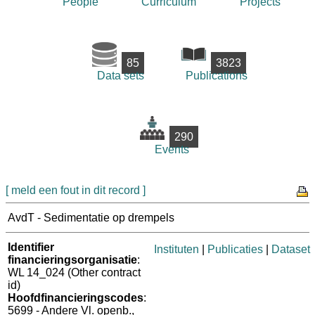
People
Curriculum
Projects
85
3823
Data sets
Publications
290
Events
[ meld een fout in dit record ]
AvdT - Sedimentatie op drempels
Identifier
Instituten
|
Publicaties
|
Dataset
financieringsorganisatie
:
WL 14_024 (Other contract
id)
Hoofdfinancieringscodes
:
5699 - Andere Vl. openb.,