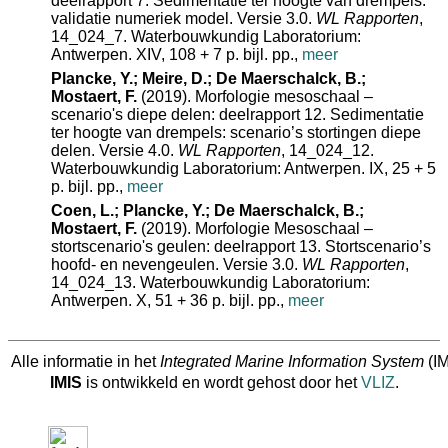
deelrapport 7. Sedimentatie ter hoogte van drempels:
validatie numeriek model. Versie 3.0.
WL Rapporten
,
14_024_7. Waterbouwkundig Laboratorium:
Antwerpen. XIV, 108 + 7 p. bijl. pp.,
meer
Plancke, Y.; Meire, D.; De Maerschalck, B.;
Mostaert, F.
(2019). Morfologie mesoschaal –
scenario's diepe delen: deelrapport 12. Sedimentatie
ter hoogte van drempels: scenario’s stortingen diepe
delen. Versie 4.0.
WL Rapporten
, 14_024_12.
Waterbouwkundig Laboratorium: Antwerpen. IX, 25 + 5
p. bijl. pp.,
meer
Coen, L.; Plancke, Y.; De Maerschalck, B.;
Mostaert, F.
(2019). Morfologie Mesoschaal –
stortscenario's geulen: deelrapport 13. Stortscenario’s
hoofd- en nevengeulen. Versie 3.0.
WL Rapporten
,
14_024_13. Waterbouwkundig Laboratorium:
Antwerpen. X, 51 + 36 p. bijl. pp.,
meer
Alle informatie in het
Integrated Marine Information System
(IM
IMIS
is ontwikkeld en wordt gehost door het
VLIZ
.