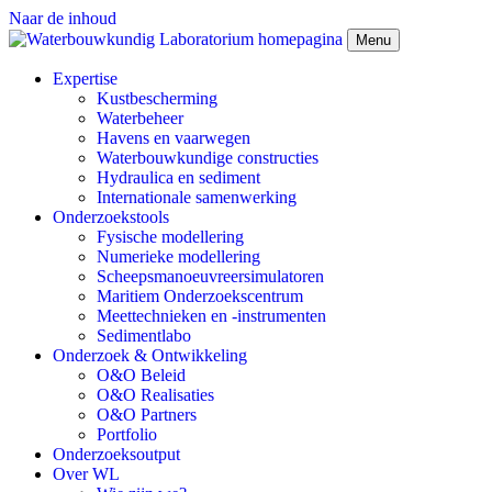
Naar de inhoud
Menu
Expertise
Kustbescherming
Waterbeheer
Havens en vaarwegen
Waterbouwkundige constructies
Hydraulica en sediment
Internationale samenwerking
Onderzoekstools
Fysische modellering
Numerieke modellering
Scheepsmanoeuvreersimulatoren
Maritiem Onderzoekscentrum
Meettechnieken en -instrumenten
Sedimentlabo
Onderzoek & Ontwikkeling
O&O Beleid
O&O Realisaties
O&O Partners
Portfolio
Onderzoeksoutput
Over WL