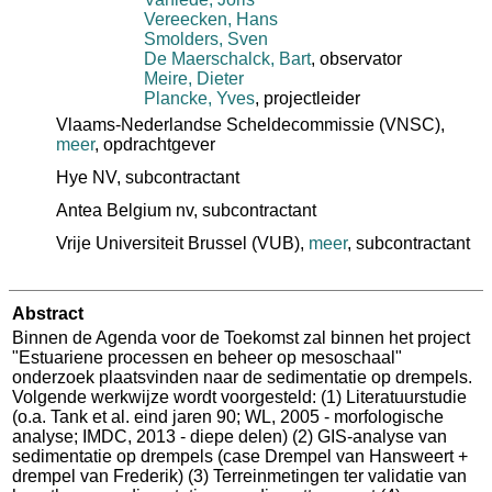
Vereecken, Hans
Smolders, Sven
De Maerschalck, Bart
, observator
Meire, Dieter
Plancke, Yves
, projectleider
Vlaams-Nederlandse Scheldecommissie (VNSC)
,
meer
, opdrachtgever
Hye NV
, subcontractant
Antea Belgium nv
, subcontractant
Vrije Universiteit Brussel (VUB)
,
meer
, subcontractant
Abstract
Binnen de Agenda voor de Toekomst zal binnen het project
"Estuariene processen en beheer op mesoschaal"
onderzoek plaatsvinden naar de sedimentatie op drempels.
Volgende werkwijze wordt voorgesteld: (1) Literatuurstudie
(o.a. Tank et al. eind jaren 90; WL, 2005 - morfologische
analyse; IMDC, 2013 - diepe delen) (2) GIS-analyse van
sedimentatie op drempels (case Drempel van Hansweert +
drempel van Frederik) (3) Terreinmetingen ter validatie van