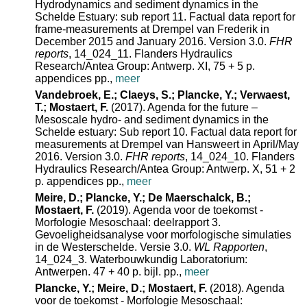
Hydrodynamics and sediment dynamics in the
Schelde Estuary: sub report 11. Factual data report for
frame‐measurements at Drempel van Frederik in
December 2015 and January 2016. Version 3.0.
FHR
reports
, 14_024_11. Flanders Hydraulics
Research/Antea Group: Antwerp. XI, 75 + 5 p.
appendices pp.,
meer
Vandebroek, E.; Claeys, S.; Plancke, Y.; Verwaest,
T.; Mostaert, F.
(2017). Agenda for the future –
Mesoscale hydro‐ and sediment dynamics in the
Schelde estuary: Sub report 10. Factual data report for
measurements at Drempel van Hansweert in April/May
2016. Version 3.0.
FHR reports
, 14_024_10. Flanders
Hydraulics Research/Antea Group: Antwerp. X, 51 + 2
p. appendices pp.,
meer
Meire, D.; Plancke, Y.; De Maerschalck, B.;
Mostaert, F.
(2019). Agenda voor de toekomst -
Morfologie Mesoschaal: deelrapport 3.
Gevoeligheidsanalyse voor morfologische simulaties
in de Westerschelde. Versie 3.0.
WL Rapporten
,
14_024_3. Waterbouwkundig Laboratorium:
Antwerpen. 47 + 40 p. bijl. pp.,
meer
Plancke, Y.; Meire, D.; Mostaert, F.
(2018). Agenda
voor de toekomst - Morfologie Mesoschaal: