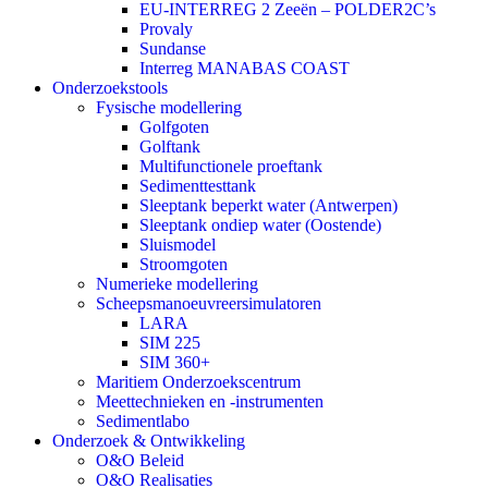
EU-INTERREG 2 Zeeën – POLDER2C’s
Provaly
Sundanse
Interreg MANABAS COAST
Onderzoekstools
Fysische modellering
Golfgoten
Golftank
Multifunctionele proeftank
Sedimenttesttank
Sleeptank beperkt water (Antwerpen)
Sleeptank ondiep water (Oostende)
Sluismodel
Stroomgoten
Numerieke modellering
Scheepsmanoeuvreersimulatoren
LARA
SIM 225
SIM 360+
Maritiem Onderzoekscentrum
Meettechnieken en -instrumenten
Sedimentlabo
Onderzoek & Ontwikkeling
O&O Beleid
O&O Realisaties