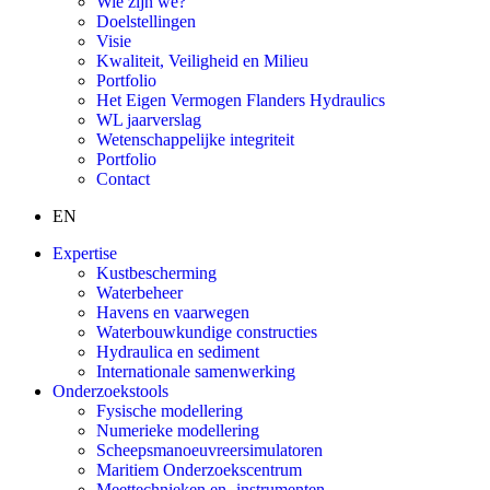
Wie zijn we?
Doelstellingen
Visie
Kwaliteit, Veiligheid en Milieu
Portfolio
Het Eigen Vermogen Flanders Hydraulics
WL jaarverslag
Wetenschappelijke integriteit
Portfolio
Contact
EN
Expertise
Kustbescherming
Waterbeheer
Havens en vaarwegen
Waterbouwkundige constructies
Hydraulica en sediment
Internationale samenwerking
Onderzoekstools
Fysische modellering
Numerieke modellering
Scheepsmanoeuvreersimulatoren
Maritiem Onderzoekscentrum
Meettechnieken en -instrumenten