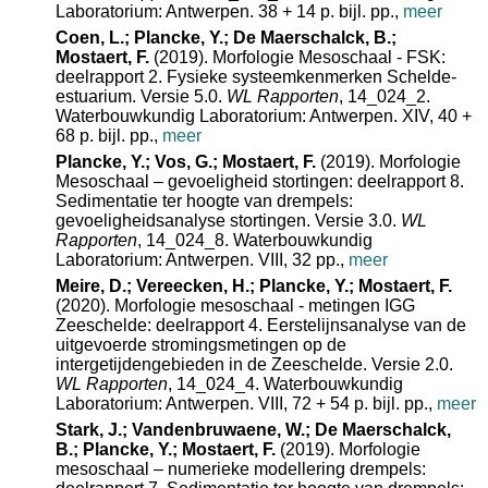
Laboratorium: Antwerpen. 38 + 14 p. bijl. pp.,
meer
Coen, L.; Plancke, Y.; De Maerschalck, B.;
Mostaert, F.
(2019). Morfologie Mesoschaal - FSK:
deelrapport 2. Fysieke systeemkenmerken Schelde-
estuarium. Versie 5.0.
WL Rapporten
, 14_024_2.
Waterbouwkundig Laboratorium: Antwerpen. XIV, 40 +
68 p. bijl. pp.,
meer
Plancke, Y.; Vos, G.; Mostaert, F.
(2019). Morfologie
Mesoschaal – gevoeligheid stortingen: deelrapport 8.
Sedimentatie ter hoogte van drempels:
gevoeligheidsanalyse stortingen. Versie 3.0.
WL
Rapporten
, 14_024_8. Waterbouwkundig
Laboratorium: Antwerpen. VIII, 32 pp.,
meer
Meire, D.; Vereecken, H.; Plancke, Y.; Mostaert, F.
(2020). Morfologie mesoschaal - metingen IGG
Zeeschelde: deelrapport 4. Eerstelijnsanalyse van de
uitgevoerde stromingsmetingen op de
intergetijdengebieden in de Zeeschelde. Versie 2.0.
WL Rapporten
, 14_024_4. Waterbouwkundig
Laboratorium: Antwerpen. VIII, 72 + 54 p. bijl. pp.,
meer
Stark, J.; Vandenbruwaene, W.; De Maerschalck,
B.; Plancke, Y.; Mostaert, F.
(2019). Morfologie
mesoschaal – numerieke modellering drempels: