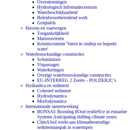
Overstromingen
Hydrologisch Informatiecentrum
Waterbeschikbaarheid
Beleidsvoorbereidend werk
Getijtafels
Havens en vaarwegen
Toegankelijkheid
Manoeuvreren
Kenniscentrum 'Varen in ondiep en beperkt
water'
Waterbouwkundige constructies
Schutsluizen
Vispassages
Waterkeringen
Overige waterbouwkundige constructies
EU-INTERREG 2 Zeeën – POLDER2C’s
Hydraulica en sediment
Cohesief sediment
Hydrodynamica
Morfodynamica
Internationale samenwerking
BONSAI: Boosting flOod resilieNce in estuarine
Systems Anticipating shifting clImate zones
ClimASed werkt aan klimaatbestendige
sedimentaanpak in waterlopen