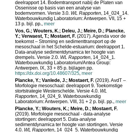
deelrapport 14. Bodemtransport nabij de Platen van
Ossenisse op basis van een analyse van
bodemvormen. Versie 3.0.
WL Rapporten
, 14_024_14.
Waterbouwkundig Laboratorium: Antwerpen. VII, 15 +
13 p. bijl. pp.,
meer
Vos, G.; Wouters, K.; Deleu, J.; Meire, D.; Plancke,
Y.; Verwaest, T.; Mostaert, F.
(2017). Agenda voor de
toekomst – Stroming en sedimenttransport op de
mesoschaal in het Schelde‐estuarium: deelrapport 1.
Data‐analyse sedimentdynamica ter hoogte van
drempels. Versie 2.0.
WL Rapporten
, 14_024_1.
Waterbouwkundig Laboratorium/Antea Group:
Antwerpen. IX, 33 + 85 p. bijlagen pp.
https://dx.doi.org/10.48607/325
,
meer
Plancke, Y.; Vanlede, J.; Mostaert, F.
(2019). AvdT –
Morfologie mesoschaal: deelrapport 9. Toekomstige
stortstrategie Westerschelde. Versie 4.0.
WL
Rapporten
, 14_024_9. Waterbouwkundig
Laboratorium: Antwerpen. VIII, 31 + 2 p. bijl. pp.,
meer
Plancke, Y.; Wouters, K.; Meire, D.; Mostaert, F.
(2019). Morfologie mesoschaal - data-analyse
stortingen: deelrapport 5. Data-analyse
sedimentdynamica ter hoogte van stortingen. Versie
4.0.
WL Rapporten
, 14_024_5. Waterbouwkundig