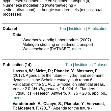
hypothesen sedimentatie en sedimenttransport (4)
Numerieke modellering (waterbeweging +
sedimenttransport) ter hoogte van drempels (mesoschaal-
processen)
Dataset
Top
|
Instituten
|
Publicaties
Data
Waterbouwkundig Laboratorium (2007).
Metingen stroming en sedimenttransport
Westerschelde [DATASET],
meer
Publicaties
(14)
Top
|
Instituten
|
Dataset
Hassan, W.; Meire, D.; Plancke, Y.; Mostaert, F.
(2017). Agenda for the future – Hydro‐ and sediment
dynamics in the Schelde estuary: sub report 6.
Validation of the SCALDIS‐model on intertidal areas.
Versie 2.0.
WL Rapporten
, 14_024_6. Flanders
Hydraulics Research: Antwerp. XI, 75 + 20 p. app. pp.,
meer
Vandebroek, E.; Claeys, S.; Plancke, Y.; Verwaest,
T.; Mostaert, F.
(2017). Agenda for the future ‐