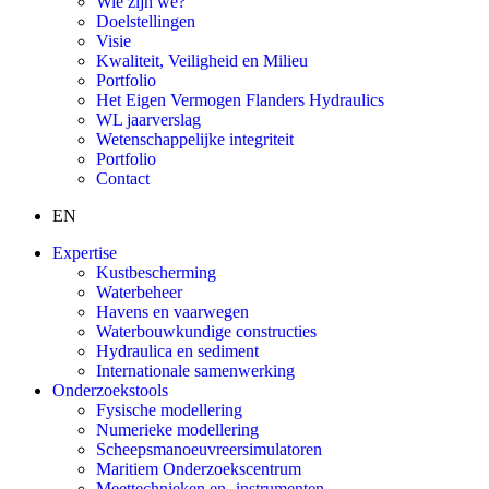
Wie zijn we?
Doelstellingen
Visie
Kwaliteit, Veiligheid en Milieu
Portfolio
Het Eigen Vermogen Flanders Hydraulics
WL jaarverslag
Wetenschappelijke integriteit
Portfolio
Contact
EN
Expertise
Kustbescherming
Waterbeheer
Havens en vaarwegen
Waterbouwkundige constructies
Hydraulica en sediment
Internationale samenwerking
Onderzoekstools
Fysische modellering
Numerieke modellering
Scheepsmanoeuvreersimulatoren
Maritiem Onderzoekscentrum
Meettechnieken en -instrumenten