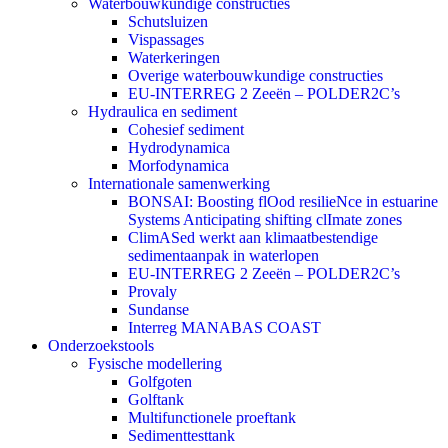
Waterbouwkundige constructies
Schutsluizen
Vispassages
Waterkeringen
Overige waterbouwkundige constructies
EU-INTERREG 2 Zeeën – POLDER2C’s
Hydraulica en sediment
Cohesief sediment
Hydrodynamica
Morfodynamica
Internationale samenwerking
BONSAI: Boosting flOod resilieNce in estuarine
Systems Anticipating shifting clImate zones
ClimASed werkt aan klimaatbestendige
sedimentaanpak in waterlopen
EU-INTERREG 2 Zeeën – POLDER2C’s
Provaly
Sundanse
Interreg MANABAS COAST
Onderzoekstools
Fysische modellering
Golfgoten
Golftank
Multifunctionele proeftank
Sedimenttesttank