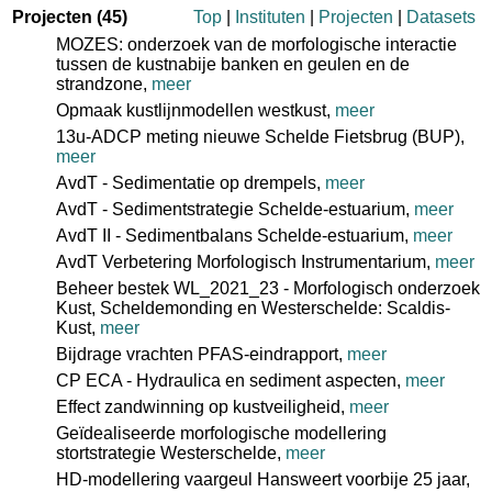
Projecten
(45)
Top
|
Instituten
|
Projecten
|
Datasets
MOZES: onderzoek van de morfologische interactie
tussen de kustnabije banken en geulen en de
strandzone,
meer
Opmaak kustlijnmodellen westkust,
meer
13u-ADCP meting nieuwe Schelde Fietsbrug (BUP),
meer
AvdT - Sedimentatie op drempels,
meer
AvdT - Sedimentstrategie Schelde-estuarium,
meer
AvdT II - Sedimentbalans Schelde-estuarium,
meer
AvdT Verbetering Morfologisch Instrumentarium,
meer
Beheer bestek WL_2021_23 - Morfologisch onderzoek
Kust, Scheldemonding en Westerschelde: Scaldis-
Kust,
meer
Bijdrage vrachten PFAS-eindrapport,
meer
CP ECA - Hydraulica en sediment aspecten,
meer
Effect zandwinning op kustveiligheid,
meer
Geïdealiseerde morfologische modellering
stortstrategie Westerschelde,
meer
HD-modellering vaargeul Hansweert voorbije 25 jaar,