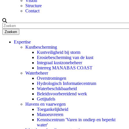
Vision
Structure
Contact
Zoeken
Expertise
Kustbescherming
Kustveiligheid bij storm
Erosiebescherming van de kust
Integraal kustzonebeheer
Interreg MANABAS COAST
Waterbeheer
Overstromingen
Hydrologisch Informatiecentrum
Waterbeschikbaarheid
Beleidsvoorbereidend werk
Getijtafels
Havens en vaarwegen
Toegankelijkheid
Manoeuvreren
Kenniscentrum 'Varen in ondiep en beperkt
water'