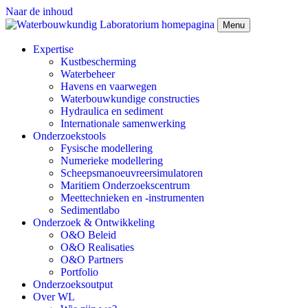
Naar de inhoud
Menu
Expertise
Kustbescherming
Waterbeheer
Havens en vaarwegen
Waterbouwkundige constructies
Hydraulica en sediment
Internationale samenwerking
Onderzoekstools
Fysische modellering
Numerieke modellering
Scheepsmanoeuvreersimulatoren
Maritiem Onderzoekscentrum
Meettechnieken en -instrumenten
Sedimentlabo
Onderzoek & Ontwikkeling
O&O Beleid
O&O Realisaties
O&O Partners
Portfolio
Onderzoeksoutput
Over WL