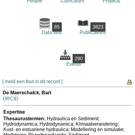
People
Curriculum
Projects
85
3823
Data sets
Publications
290
Events
[ meld een fout in dit record ]
De Maerschalck, Bart
ORCID
Expertise
Thesaurustermen:
Hydraulica en Sediment;
Hydrodynamica; Hydrodynamica; Klimaatverandering;
Kust- en estuariene hydraulica; Modellering en simulatie;
Morfologie; Rivierbouwkunde; Sediment