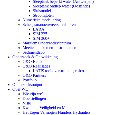
Sleeptank beperkt water (Antwerpen)
Sleeptank ondiep water (Oostende)
Sluismodel
Stroomgoten
Numerieke modellering
Scheepsmanoeuvreersimulatoren
LARA
SIM 225
SIM 360+
Maritiem Onderzoekscentrum
Meettechnieken en -instrumenten
Sedimentlabo
Onderzoek & Ontwikkeling
O&O Beleid
O&O Realisaties
LATIS tool overstromingsrisico
O&O Partners
Portfolio
Onderzoeksoutput
Over WL
Wie zijn we?
Doelstellingen
Visie
Kwaliteit, Veiligheid en Milieu
Het Eigen Vermogen Flanders Hydraulics