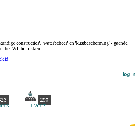
undige constructies', 'waterbeheer' en 'kustbescherming' - gaande
rin het WL betrokken is.
leid
.
log in
823
290
ions
Events