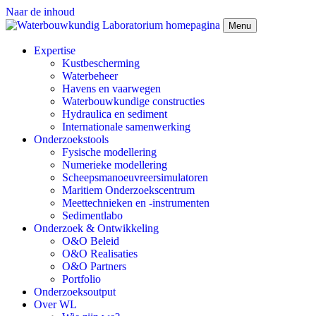
Naar de inhoud
Menu
Expertise
Kustbescherming
Waterbeheer
Havens en vaarwegen
Waterbouwkundige constructies
Hydraulica en sediment
Internationale samenwerking
Onderzoekstools
Fysische modellering
Numerieke modellering
Scheepsmanoeuvreersimulatoren
Maritiem Onderzoekscentrum
Meettechnieken en -instrumenten
Sedimentlabo
Onderzoek & Ontwikkeling
O&O Beleid
O&O Realisaties
O&O Partners
Portfolio
Onderzoeksoutput
Over WL