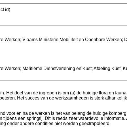
ct id)
re Werken; Vlaams Ministerie Mobiliteit en Openbare Werken; 
e Werken; Maritieme Dienstverlening en Kust; Afdeling Kust; K
. Het doel van de ingrepen is om (a) de huidige flora en fauna
 verbeteren. Het succes van de werkzaamheden is sterk afhankel
nd voor en na de werken is het van belang de huidige kombergin
ijdens een springtij. Dit is reeds zeer waardevolle informatie
ging onder andere condities niet worden geëxtrapoleerd.