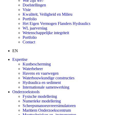
Wie zijn we?
Doelstellingen
Visie
Kwaliteit, Veiligheid en Milieu
Portfolio
Het Eigen Vermogen Flanders Hydraulics
WL jaarverslag
Wetenschappelijke integriteit
Portfolio
Contact
EN
Expertise
Kustbescherming
Waterbeheer
Havens en vaarwegen
Waterbouwkundige constructies
Hydraulica en sediment
Internationale samenwerking
Onderzoekstools
Fysische modellering
Numerieke modellering
Scheepsmanoeuvreersimulatoren
Maritiem Onderzoekscentrum
Meettechnieken en -instrumenten