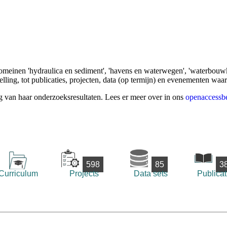
omeinen 'hydraulica en sediment', 'havens en waterwegen', 'waterbouwk
ling, tot publicaties, projecten, data (op termijn) en evenementen waa
g van haar onderzoeksresultaten. Lees er meer over in ons
openaccessbe
598
85
3
Curriculum
Projects
Data sets
Publicat