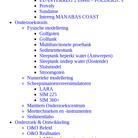
EU-INTERREG 2 Zeeën – POLDER2C’s
Provaly
Sundanse
Interreg MANABAS COAST
Onderzoekstools
Fysische modellering
Golfgoten
Golftank
Multifunctionele proeftank
Sedimenttesttank
Sleeptank beperkt water (Antwerpen)
Sleeptank ondiep water (Oostende)
Sluismodel
Stroomgoten
Numerieke modellering
Scheepsmanoeuvreersimulatoren
LARA
SIM 225
SIM 360+
Maritiem Onderzoekscentrum
Meettechnieken en -instrumenten
Sedimentlabo
Onderzoek & Ontwikkeling
O&O Beleid
O&O Realisaties