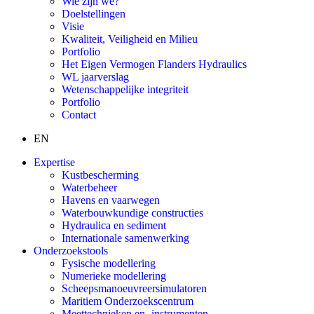
Wie zijn we?
Doelstellingen
Visie
Kwaliteit, Veiligheid en Milieu
Portfolio
Het Eigen Vermogen Flanders Hydraulics
WL jaarverslag
Wetenschappelijke integriteit
Portfolio
Contact
EN
Expertise
Kustbescherming
Waterbeheer
Havens en vaarwegen
Waterbouwkundige constructies
Hydraulica en sediment
Internationale samenwerking
Onderzoekstools
Fysische modellering
Numerieke modellering
Scheepsmanoeuvreersimulatoren
Maritiem Onderzoekscentrum
Meettechnieken en -instrumenten