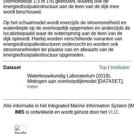
(vermoedelijk 1:3 of 1:4) gebouwd, waarbij ook de
energiedissipatiestructuur aan de teen van de dijk mee
wordt beschouwd.
Op het schaalmodel wordt enerzijds de stroomsnelheid en
waterdiepte op de overloopdijk opgemeten en anderzijds de
locatiebepaald waar de watersprong aan de teen van de
dijk optreedt. Hierbij worden verschillende varianten van
energiedissipatiestructuren onderzocht en worden ook
stroomsnelheden ter plaatse van en afwaarts van de
energiedissipatiestructuur opgemeten.
Dataset
Top
|
Instituten
Waterbouwkundig Laboratorium (2019).
Metingen aan overloopdijkmodel [DATASET],
meer
Alle informatie in het
Integrated Marine Information System
(IM
IMIS
is ontwikkeld en wordt gehost door het
VLIZ
.