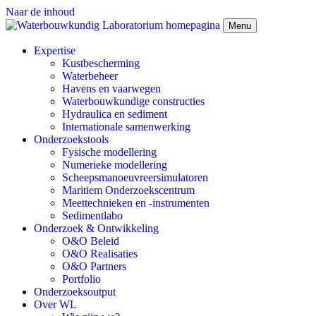
Naar de inhoud
Menu
Expertise
Kustbescherming
Waterbeheer
Havens en vaarwegen
Waterbouwkundige constructies
Hydraulica en sediment
Internationale samenwerking
Onderzoekstools
Fysische modellering
Numerieke modellering
Scheepsmanoeuvreersimulatoren
Maritiem Onderzoekscentrum
Meettechnieken en -instrumenten
Sedimentlabo
Onderzoek & Ontwikkeling
O&O Beleid
O&O Realisaties
O&O Partners
Portfolio
Onderzoeksoutput
Over WL