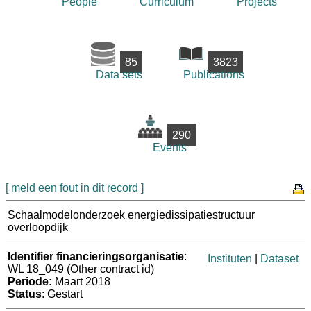
People
Curriculum
Projects
85
3823
Data sets
Publications
290
Events
[ meld een fout in dit record ]
Schaalmodelonderzoek energiedissipatiestructuur
overloopdijk
Identifier financieringsorganisatie
:
Instituten
|
Dataset
WL 18_049 (Other contract id)
Periode:
Maart 2018
Status
: Gestart