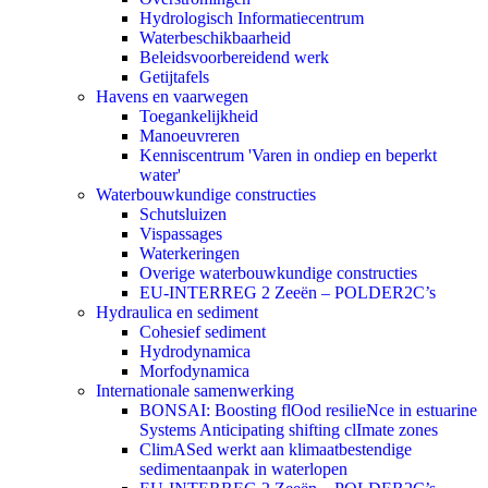
Hydrologisch Informatiecentrum
Waterbeschikbaarheid
Beleidsvoorbereidend werk
Getijtafels
Havens en vaarwegen
Toegankelijkheid
Manoeuvreren
Kenniscentrum 'Varen in ondiep en beperkt
water'
Waterbouwkundige constructies
Schutsluizen
Vispassages
Waterkeringen
Overige waterbouwkundige constructies
EU-INTERREG 2 Zeeën – POLDER2C’s
Hydraulica en sediment
Cohesief sediment
Hydrodynamica
Morfodynamica
Internationale samenwerking
BONSAI: Boosting flOod resilieNce in estuarine
Systems Anticipating shifting clImate zones
ClimASed werkt aan klimaatbestendige
sedimentaanpak in waterlopen