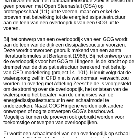
Na uitvoeren van het haalbaarheidsonderzoek is beslist om
geen proeven met Open Steenasfalt (OSA) op
prototypeschaal (1:1) uit te voeren, maar om enkel de
proeven met betrekking tot de energiedissipatiestructuur
aan de teen van een overloopdijk van een GOG uit te
voeren.
Bij het ontwerp van een overloopdijk van een GOG wordt
aan de teen van de dijk een dissipatiestructuur voorzien.
Deze wordt ontworpen gebruik makend van een aantal
literatuurformules uit Berlamont (1986). Bij het ontwerp van
de overloopdijk voor het GOG te Hingene, is de kracht op de
drempel van de dissipatiestructuur berekend met behulp
van CFD-modellering (project 14_101). Hieruit volgt dat de
watersprong zelf in CFD niet is wat normaal verwacht zou
worden. In overleg met Afdeling Zeeschelde is voorgesteld
om de stroming over de overloopdijk, het ontstaan van de
watersprong het bepalen van de dimensies van de
energiedissipatiestructuur in een schaalmodel te
onderzoeken. Naast GOG Hingene worden ook andere
ontworpen of nog te ontwerpen GOG's beschouwd.
Mogelijks kunnen de proeven ook gebruikt worden voor
toekomstige ontwerpen van overloopdijken.
Er wordt een schaalmodel van een overloopdijk op schaal