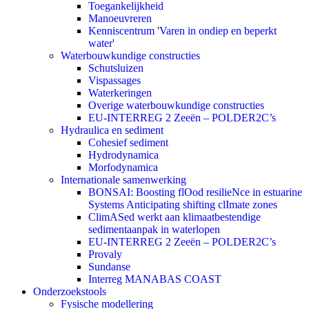
Toegankelijkheid
Manoeuvreren
Kenniscentrum 'Varen in ondiep en beperkt
water'
Waterbouwkundige constructies
Schutsluizen
Vispassages
Waterkeringen
Overige waterbouwkundige constructies
EU-INTERREG 2 Zeeën – POLDER2C’s
Hydraulica en sediment
Cohesief sediment
Hydrodynamica
Morfodynamica
Internationale samenwerking
BONSAI: Boosting flOod resilieNce in estuarine
Systems Anticipating shifting clImate zones
ClimASed werkt aan klimaatbestendige
sedimentaanpak in waterlopen
EU-INTERREG 2 Zeeën – POLDER2C’s
Provaly
Sundanse
Interreg MANABAS COAST
Onderzoekstools
Fysische modellering