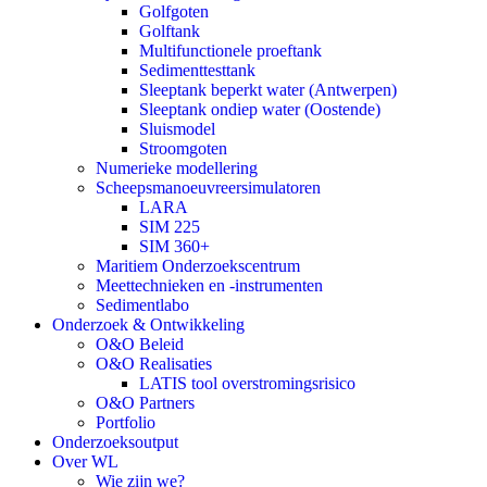
Golfgoten
Golftank
Multifunctionele proeftank
Sedimenttesttank
Sleeptank beperkt water (Antwerpen)
Sleeptank ondiep water (Oostende)
Sluismodel
Stroomgoten
Numerieke modellering
Scheepsmanoeuvreersimulatoren
LARA
SIM 225
SIM 360+
Maritiem Onderzoekscentrum
Meettechnieken en -instrumenten
Sedimentlabo
Onderzoek & Ontwikkeling
O&O Beleid
O&O Realisaties
LATIS tool overstromingsrisico
O&O Partners
Portfolio
Onderzoeksoutput
Over WL
Wie zijn we?