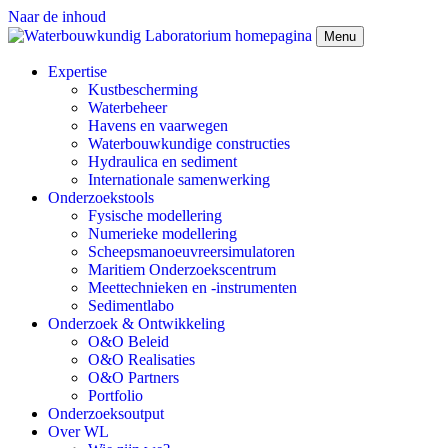
Naar de inhoud
Menu
Expertise
Kustbescherming
Waterbeheer
Havens en vaarwegen
Waterbouwkundige constructies
Hydraulica en sediment
Internationale samenwerking
Onderzoekstools
Fysische modellering
Numerieke modellering
Scheepsmanoeuvreersimulatoren
Maritiem Onderzoekscentrum
Meettechnieken en -instrumenten
Sedimentlabo
Onderzoek & Ontwikkeling
O&O Beleid
O&O Realisaties
O&O Partners
Portfolio
Onderzoeksoutput
Over WL