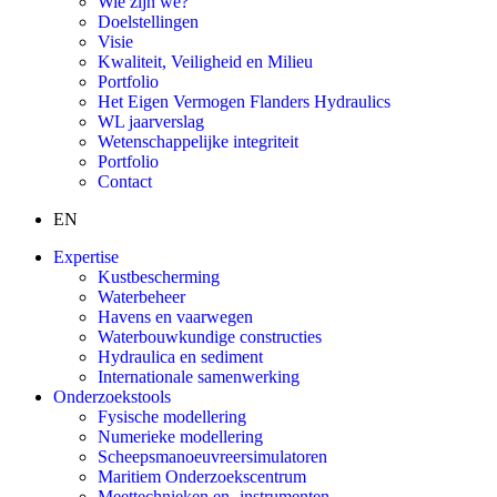
Wie zijn we?
Doelstellingen
Visie
Kwaliteit, Veiligheid en Milieu
Portfolio
Het Eigen Vermogen Flanders Hydraulics
WL jaarverslag
Wetenschappelijke integriteit
Portfolio
Contact
EN
Expertise
Kustbescherming
Waterbeheer
Havens en vaarwegen
Waterbouwkundige constructies
Hydraulica en sediment
Internationale samenwerking
Onderzoekstools
Fysische modellering
Numerieke modellering
Scheepsmanoeuvreersimulatoren
Maritiem Onderzoekscentrum
Meettechnieken en -instrumenten