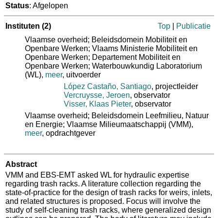
Status
: Afgelopen
Instituten
(2)
Top
|
Publicatie
Vlaamse overheid; Beleidsdomein Mobiliteit en
Openbare Werken; Vlaams Ministerie Mobiliteit en
Openbare Werken; Departement Mobiliteit en
Openbare Werken; Waterbouwkundig Laboratorium
(WL)
,
meer
, uitvoerder
López Castaño, Santiago
, projectleider
Vercruysse, Jeroen
, observator
Visser, Klaas Pieter
, observator
Vlaamse overheid; Beleidsdomein Leefmilieu, Natuur
en Energie; Vlaamse Milieumaatschappij (VMM)
,
meer
, opdrachtgever
Abstract
VMM and EBS-EMT asked WL for hydraulic expertise
regarding trash racks. A literature collection regarding the
state-of-practice for the design of trash racks for weirs, inlets,
and related structures is proposed. Focus will involve the
study of self-cleaning trash racks, where generalized design