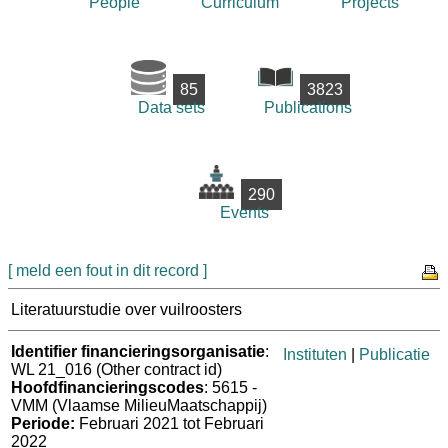
People
Curriculum
Projects
85
3823
Data sets
Publications
290
Events
[ meld een fout in dit record ]
Literatuurstudie over vuilroosters
Identifier financieringsorganisatie
:
Instituten
|
Publicatie
WL 21_016 (Other contract id)
Hoofdfinancieringscodes
: 5615 -
VMM (Vlaamse MilieuMaatschappij)
Periode:
Februari 2021 tot Februari
2022