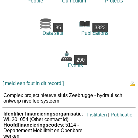
People
Curriculum
Projects
85
3823
Data sets
Publications
290
Events
[ meld een fout in dit record ]
Complex project nieuwe sluis Zeebrugge - hydraulisch
ontwerp nivelleersysteem
Identifier financieringsorganisatie
:
Instituten
|
Publicatie
WL 20_054 (Other contract id)
Hoofdfinancieringscodes
: 5114 -
Departement Mobiliteit en Openbare
werken