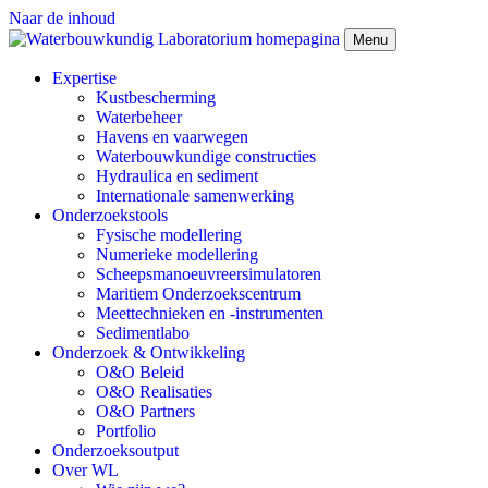
Naar de inhoud
Menu
Expertise
Kustbescherming
Waterbeheer
Havens en vaarwegen
Waterbouwkundige constructies
Hydraulica en sediment
Internationale samenwerking
Onderzoekstools
Fysische modellering
Numerieke modellering
Scheepsmanoeuvreersimulatoren
Maritiem Onderzoekscentrum
Meettechnieken en -instrumenten
Sedimentlabo
Onderzoek & Ontwikkeling
O&O Beleid
O&O Realisaties
O&O Partners
Portfolio
Onderzoeksoutput
Over WL