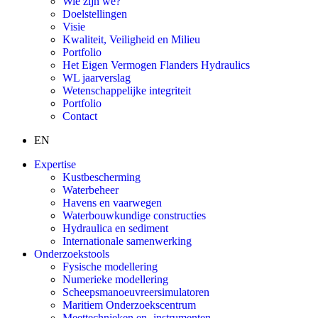
Wie zijn we?
Doelstellingen
Visie
Kwaliteit, Veiligheid en Milieu
Portfolio
Het Eigen Vermogen Flanders Hydraulics
WL jaarverslag
Wetenschappelijke integriteit
Portfolio
Contact
EN
Expertise
Kustbescherming
Waterbeheer
Havens en vaarwegen
Waterbouwkundige constructies
Hydraulica en sediment
Internationale samenwerking
Onderzoekstools
Fysische modellering
Numerieke modellering
Scheepsmanoeuvreersimulatoren
Maritiem Onderzoekscentrum
Meettechnieken en -instrumenten