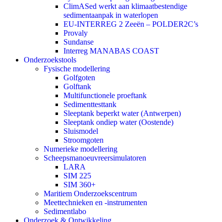
ClimASed werkt aan klimaatbestendige
sedimentaanpak in waterlopen
EU-INTERREG 2 Zeeën – POLDER2C’s
Provaly
Sundanse
Interreg MANABAS COAST
Onderzoekstools
Fysische modellering
Golfgoten
Golftank
Multifunctionele proeftank
Sedimenttesttank
Sleeptank beperkt water (Antwerpen)
Sleeptank ondiep water (Oostende)
Sluismodel
Stroomgoten
Numerieke modellering
Scheepsmanoeuvreersimulatoren
LARA
SIM 225
SIM 360+
Maritiem Onderzoekscentrum
Meettechnieken en -instrumenten
Sedimentlabo
Onderzoek & Ontwikkeling