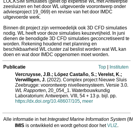
LOCKSIM simulaties (gelet op expertise WL met Antwerpse
zeesluizen en het door WL uitgevoerde voorontwerp onder
adviesproject 19_069) en revisie van het door IMDC
uitgevoerde werk.
Binnen dit project zijn vermoedelijk ook 3D CFD simulaties
nodig. WL heeft voor deze simulaties keuzevrijheid. In juni
dienen de benodigde 3D CFD simulaties geconcretiseerd te
worden. Rekening houdend met planning en
beschikbaarheid WL cluster zal beslist worden wat WL kan
doen en wat door IMDC opgenomen moet worden.
Publicatie
Top
|
Instituten
Vercruysse, J.B.; López Castaño, S.; Verelst, K.;
Verwilligen, J.
(2022). Complex project Nieuwe Sluis
Zeebrugge: voorontwerp nivelleersysteem. Versie 3.0.
WL Rapporten
, 20_054_1. Waterbouwkundig
Laboratorium: Antwerpen. VIII, 54 + 13 p. bijl. pp.
https://dx.doi.org/10.48607/105
,
meer
Alle informatie in het
Integrated Marine Information System
(IM
IMIS
is ontwikkeld en wordt gehost door het
VLIZ
.