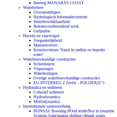
Interreg MANABAS COAST
Waterbeheer
Overstromingen
Hydrologisch Informatiecentrum
Waterbeschikbaarheid
Beleidsvoorbereidend werk
Getijtafels
Havens en vaarwegen
Toegankelijkheid
Manoeuvreren
Kenniscentrum 'Varen in ondiep en beperkt
water'
Waterbouwkundige constructies
Schutsluizen
Vispassages
Waterkeringen
Overige waterbouwkundige constructies
EU-INTERREG 2 Zeeën – POLDER2C’s
Hydraulica en sediment
Cohesief sediment
Hydrodynamica
Morfodynamica
Internationale samenwerking
BONSAI: Boosting flOod resilieNce in estuarine
Systems Anticipating shifting clImate zones