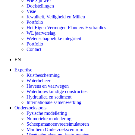
Wie zijn we?
Doelstellingen
Visie
Kwaliteit, Veiligheid en Milieu
Portfolio
Het Eigen Vermogen Flanders Hydraulics
WL jaarverslag
Wetenschappelijke integriteit
Portfolio
Contact
EN
Expertise
Kustbescherming
Waterbeheer
Havens en vaarwegen
Waterbouwkundige constructies
Hydraulica en sediment
Internationale samenwerking
Onderzoekstools
Fysische modellering
Numerieke modellering
Scheepsmanoeuvreersimulatoren
Maritiem Onderzoekscentrum
Meettechnieken en -instrumenten