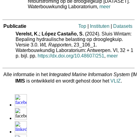
retourstroming op de drooglegkuip [DATASET].
Waterbouwkundig Laboratorium,
meer
Publicatie
Top
|
Instituten
|
Datasets
Verelst, K.; López Castaño, S.
(2024). Sluis Wintam:
Bepaling hydraulische belasting op drooglegkuip.
Versie 3.0.
WL Rapporten
, 23_106_1.
Waterbouwkundig Laboratorium: Antwerpen. VI, 32 + 1
p. bijl. pp.
https://dx.doi.org/10.48607/251
,
meer
Alle informatie in het
Integrated Marine Information System
(IM
IMIS
is ontwikkeld en wordt gehost door het
VLIZ
.