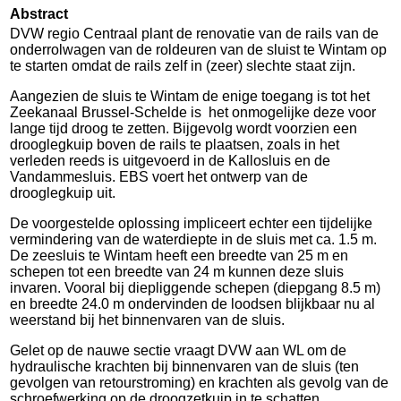
Abstract
DVW regio Centraal plant de renovatie van de rails van de
onderrolwagen van de roldeuren van de sluist te Wintam op
te starten omdat de rails zelf in (zeer) slechte staat zijn.
Aangezien de sluis te Wintam de enige toegang is tot het
Zeekanaal Brussel-Schelde is het onmogelijke deze voor
lange tijd droog te zetten. Bijgevolg wordt voorzien een
drooglegkuip boven de rails te plaatsen, zoals in het
verleden reeds is uitgevoerd in de Kallosluis en de
Vandammesluis. EBS voert het ontwerp van de
drooglegkuip uit.
De voorgestelde oplossing impliceert echter een tijdelijke
vermindering van de waterdiepte in de sluis met ca. 1.5 m.
De zeesluis te Wintam heeft een breedte van 25 m en
schepen tot een breedte van 24 m kunnen deze sluis
invaren. Vooral bij diepliggende schepen (diepgang 8.5 m)
en breedte 24.0 m ondervinden de loodsen blijkbaar nu al
weerstand bij het binnenvaren van de sluis.
Gelet op de nauwe sectie vraagt DVW aan WL om de
hydraulische krachten bij binnenvaren van de sluis (ten
gevolgen van retourstroming) en krachten als gevolg van de
schroefwerking op de droogzetkuip in te schatten.