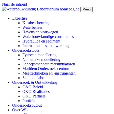
Naar de inhoud
Menu
Expertise
Kustbescherming
Waterbeheer
Havens en vaarwegen
Waterbouwkundige constructies
Hydraulica en sediment
Internationale samenwerking
Onderzoekstools
Fysische modellering
Numerieke modellering
Scheepsmanoeuvreersimulatoren
Maritiem Onderzoekscentrum
Meettechnieken en -instrumenten
Sedimentlabo
Onderzoek & Ontwikkeling
O&O Beleid
O&O Realisaties
O&O Partners
Portfolio
Onderzoeksoutput
Over WL