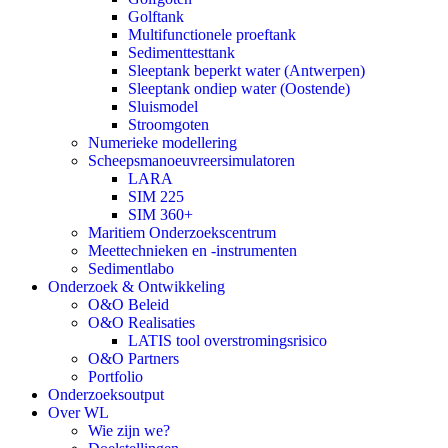
Golftank
Multifunctionele proeftank
Sedimenttesttank
Sleeptank beperkt water (Antwerpen)
Sleeptank ondiep water (Oostende)
Sluismodel
Stroomgoten
Numerieke modellering
Scheepsmanoeuvreersimulatoren
LARA
SIM 225
SIM 360+
Maritiem Onderzoekscentrum
Meettechnieken en -instrumenten
Sedimentlabo
Onderzoek & Ontwikkeling
O&O Beleid
O&O Realisaties
LATIS tool overstromingsrisico
O&O Partners
Portfolio
Onderzoeksoutput
Over WL
Wie zijn we?