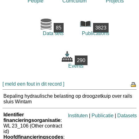
People
Curriculum
Projects
85
3823
Data sets
Publications
290
Events
[ meld een fout in dit record ]
Bepaling hydraulische belasting op droogzetkuip over rails
sluis Wintam
Identifier
Instituten
|
Publicatie
|
Datasets
financieringsorganisatie
:
WL 23_106 (Other contract
id)
Hoofdfinancieringscodes
: