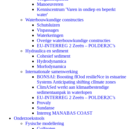
Manoeuvreren
Kenniscentrum 'Varen in ondiep en beperkt
water'
Waterbouwkundige constructies
Schutsluizen
Vispassages
Waterkeringen
Overige waterbouwkundige constructies
EU-INTERREG 2 Zeeën – POLDER2C’s
Hydraulica en sediment
Cohesief sediment
Hydrodynamica
Morfodynamica
Internationale samenwerking
BONSAI: Boosting flOod resilieNce in estuarine
Systems Anticipating shifting clImate zones
ClimASed werkt aan klimaatbestendige
sedimentaanpak in waterlopen
EU-INTERREG 2 Zeeën – POLDER2C’s
Provaly
Sundanse
Interreg MANABAS COAST
Onderzoekstools
Fysische modellering
Golfgoten