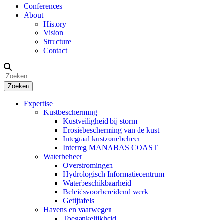
Conferences
About
History
Vision
Structure
Contact
Zoeken
Expertise
Kustbescherming
Kustveiligheid bij storm
Erosiebescherming van de kust
Integraal kustzonebeheer
Interreg MANABAS COAST
Waterbeheer
Overstromingen
Hydrologisch Informatiecentrum
Waterbeschikbaarheid
Beleidsvoorbereidend werk
Getijtafels
Havens en vaarwegen
Toegankelijkheid