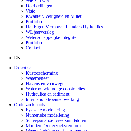
Wie zijn we?
Doelstellingen
Visie
Kwaliteit, Veiligheid en Milieu
Portfolio
Het Eigen Vermogen Flanders Hydraulics
WL jaarverslag
Wetenschappelijke integriteit
Portfolio
Contact
EN
Expertise
Kustbescherming
Waterbeheer
Havens en vaarwegen
Waterbouwkundige constructies
Hydraulica en sediment
Internationale samenwerking
Onderzoekstools
Fysische modellering
Numerieke modellering
Scheepsmanoeuvreersimulatoren
Maritiem Onderzoekscentrum
Meettechnieken en -instrumenten