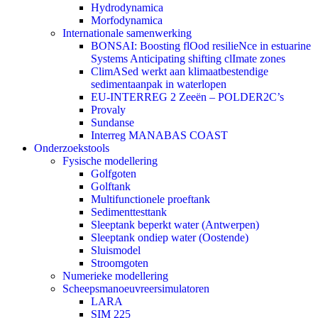
Hydrodynamica
Morfodynamica
Internationale samenwerking
BONSAI: Boosting flOod resilieNce in estuarine
Systems Anticipating shifting clImate zones
ClimASed werkt aan klimaatbestendige
sedimentaanpak in waterlopen
EU-INTERREG 2 Zeeën – POLDER2C’s
Provaly
Sundanse
Interreg MANABAS COAST
Onderzoekstools
Fysische modellering
Golfgoten
Golftank
Multifunctionele proeftank
Sedimenttesttank
Sleeptank beperkt water (Antwerpen)
Sleeptank ondiep water (Oostende)
Sluismodel
Stroomgoten
Numerieke modellering
Scheepsmanoeuvreersimulatoren
LARA
SIM 225