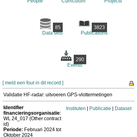
People
Curriculum
Projects
85
3823
Data sets
Publications
290
Events
[ meld een fout in dit record ]
Validatie HF-radar: uitvoeren GPS-vlottermetingen
Identifier
Instituten
|
Publicatie
|
Dataset
financieringsorganisatie
:
WL 24_017 (Other contract
id)
Periode:
Februari 2024 tot
Oktober 2024