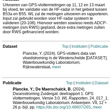
Uitvoeren van GPS-vlottermetingen op 11, 12 en 13 maart
bij vloed, ter validatie van de HF-radar in het gebied tussen
B53a en B55. WL zal de metingen uitvoeren en rapporteren.
Input zal gebruikt worden voor HF-radar systeem te
valideren (20-108). Hiervoor werden sowieso reeds ADCP-
metingen (ism RWS) gepland, deze extra metingen zullen
door RWS gefinancierd worden.
Dataset
Top
|
Instituten
|
Publicatie
Plancke, Y. (2024). GPS-vlotters data van
vloedstroming in de Westerschelde [DATASET].
Waterbouwkundig Laboratorium;
Rijkswaterstaat,
meer
Publicatie
Top
|
Instituten
|
Dataset
Plancke, Y.; De Maerschalck, B.
(2024).
Dwarsstroming Zuidergat: deelrapport 1. GPS
vlottermetingen. Versie 3.0.
WL Rapporten
, 24_017_1.
Waterbouwkundig Laboratorium: Antwerpen. VII, 12 +
26 p. bijl. pp.
https://dx.doi.org/10.48607/265
,
meer