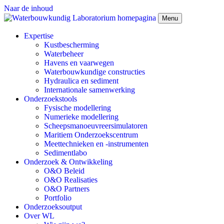
Naar de inhoud
Menu
Expertise
Kustbescherming
Waterbeheer
Havens en vaarwegen
Waterbouwkundige constructies
Hydraulica en sediment
Internationale samenwerking
Onderzoekstools
Fysische modellering
Numerieke modellering
Scheepsmanoeuvreersimulatoren
Maritiem Onderzoekscentrum
Meettechnieken en -instrumenten
Sedimentlabo
Onderzoek & Ontwikkeling
O&O Beleid
O&O Realisaties
O&O Partners
Portfolio
Onderzoeksoutput
Over WL