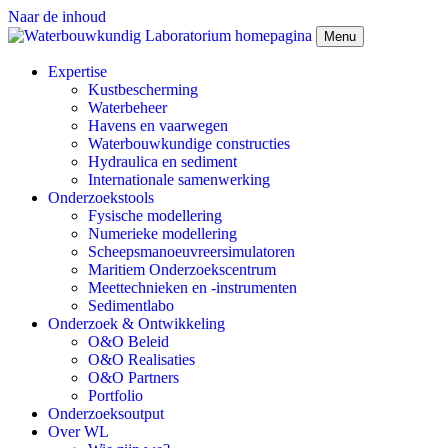
Naar de inhoud
Menu
Expertise
Kustbescherming
Waterbeheer
Havens en vaarwegen
Waterbouwkundige constructies
Hydraulica en sediment
Internationale samenwerking
Onderzoekstools
Fysische modellering
Numerieke modellering
Scheepsmanoeuvreersimulatoren
Maritiem Onderzoekscentrum
Meettechnieken en -instrumenten
Sedimentlabo
Onderzoek & Ontwikkeling
O&O Beleid
O&O Realisaties
O&O Partners
Portfolio
Onderzoeksoutput
Over WL