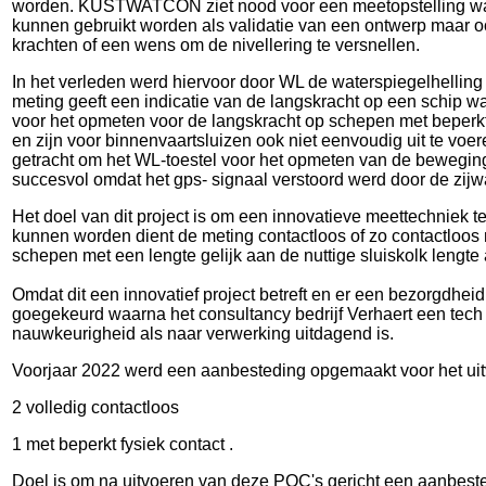
worden. KUSTWATCON ziet nood voor een meetopstelling waar
kunnen gebruikt worden als validatie van een ontwerp maar oo
krachten of een wens om de nivellering te versnellen.
In het verleden werd hiervoor door WL de waterspiegelhellin
meting geeft een indicatie van de langskracht op een schip 
voor het opmeten voor de langskracht op schepen met beperkte
en zijn voor binnenvaartsluizen ook niet eenvoudig uit te voer
getracht om het WL-toestel voor het opmeten van de beweging
succesvol omdat het gps- signaal verstoord werd door de zijw
Het doel van dit project is om een innovatieve meettechniek t
kunnen worden dient de meting contactloos of zo contactloos 
schepen met een lengte gelijk aan de nuttige sluiskolk lengt
Omdat dit een innovatief project betreft en er een bezorgdh
goegekeurd waarna het consultancy bedrijf Verhaert een tech s
nauwkeurigheid als naar verwerking uitdagend is.
Voorjaar 2022 werd een aanbesteding opgemaakt voor het ui
2 volledig contactloos
1 met beperkt fysiek contact .
Doel is om na uitvoeren van deze POC's gericht een aanbested