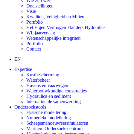
Wie zijn we?
Doelstellingen
Visie
Kwaliteit, Veiligheid en Milieu
Portfolio
Het Eigen Vermogen Flanders Hydraulics
WL jaarverslag
Wetenschappelijke integriteit
Portfolio
Contact
EN
Expertise
Kustbescherming
Waterbeheer
Havens en vaarwegen
Waterbouwkundige constructies
Hydraulica en sediment
Internationale samenwerking
Onderzoekstools
Fysische modellering
Numerieke modellering
Scheepsmanoeuvreersimulatoren
Maritiem Onderzoekscentrum
Meettechnieken en -instrumenten