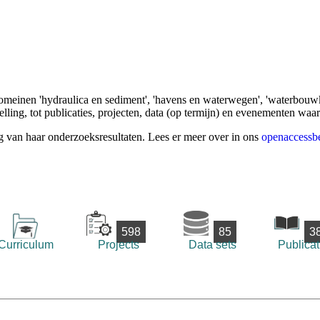
omeinen 'hydraulica en sediment', 'havens en waterwegen', 'waterbouwk
ling, tot publicaties, projecten, data (op termijn) en evenementen waa
g van haar onderzoeksresultaten. Lees er meer over in ons
openaccessbe
598
85
3
Curriculum
Projects
Data sets
Publicat