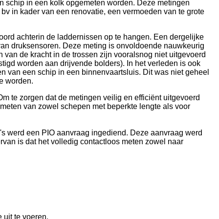
en schip in een kolk opgemeten worden. Deze metingen
 bv in kader van een renovatie, een vermoeden van te grote
oord achterin de laddernissen op te hangen. Een dergelijke
e van druksensoren. Deze meting is onvoldoende nauwkeurig
van de kracht in de trossen zijn vooralsnog niet uitgevoerd
stigd worden aan drijvende bolders). In het verleden is ook
 van een schip in een binnenvaartsluis. Dit was niet geheel
 te worden.
m te zorgen dat de metingen veilig en efficiënt uitgevoerd
 opmeten van zowel schepen met beperkte lengte als voor
POC's werd een PIO aanvraag ingediend. Deze aanvraag werd
rvan is dat het volledig contactloos meten zowel naar
 uit te voeren.