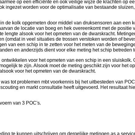
mee op een efficiënte en ook veilige wijze de krachten op e
k ingezet worden voor de optimalisatie van bestaande sluizen,
g in de kolk opgemeten door middel van druksensoren aan een k
waarvan de locatie van boeg en hek overeenkomt met de positi
 lengte alsook voor het opmeten van de dwarskracht. Metingen 
en (omdat in veel situaties de trossen verstoken worden of beve
en van een schip in te zetten voor het meten van de bewegingen
anden en anderzijds dient voor elke meting het schip betreden
e ontwikkelen voor het opmeten van een schip in een sluiskolk. O
mogelijk te zijn. Alsook moet de meting geschikt zijn voor het
e alsook voor het opmeten van de dwarskracht.
eid was tot problemen mbt voorkennis bij het uitbesteden van 
couting en markt consultatie heeft uitgevoerd. Het resultaat hie
tvoern van 3 POC's.
ing te kunnen uitschrijven om dergelijke metingen as a service