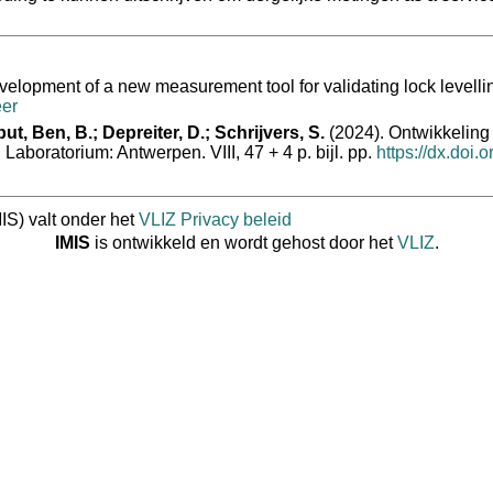
elopment of a new measurement tool for validating lock levelli
er
t, Ben, B.; Depreiter, D.; Schrijvers, S.
(2024). Ontwikkeling
boratorium: Antwerpen. VIII, 47 + 4 p. bijl. pp.
https://dx.doi.
IS) valt onder het
VLIZ Privacy beleid
IMIS
is ontwikkeld en wordt gehost door het
VLIZ
.