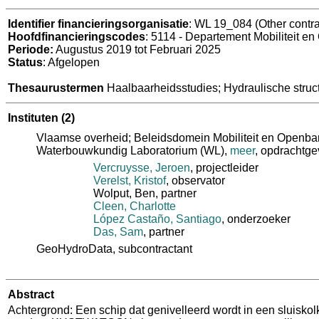
Identifier financieringsorganisatie
: WL 19_084 (Other contra
Hoofdfinancieringscodes
: 5114 - Departement Mobiliteit e
Periode:
Augustus 2019 tot Februari 2025
Status
: Afgelopen
Thesaurustermen
Haalbaarheidsstudies; Hydraulische struc
Instituten
(2)
Vlaamse overheid; Beleidsdomein Mobiliteit en Openba
Waterbouwkundig Laboratorium (WL)
,
meer
, opdrachtge
Vercruysse, Jeroen
, projectleider
Verelst, Kristof
, observator
Wolput, Ben
, partner
Cleen, Charlotte
López Castaño, Santiago
, onderzoeker
Das, Sam
, partner
GeoHydroData
, subcontractant
Abstract
Achtergrond: Een schip dat genivelleerd wordt in een sluiskolk