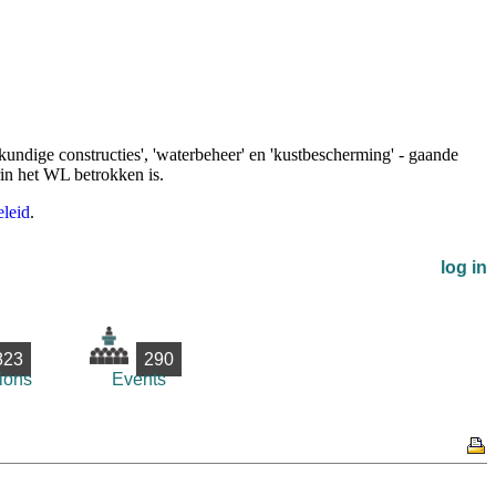
undige constructies', 'waterbeheer' en 'kustbescherming' - gaande
rin het WL betrokken is.
leid
.
log in
823
290
ions
Events