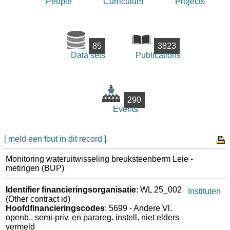
People
Curriculum
Projects
85
3823
Data sets
Publications
290
Events
[ meld een fout in dit record ]
Monitoring wateruitwisseling breuksteenberm Leie -
metingen (BUP)
Identifier financieringsorganisatie
: WL 25_002
Instituten
(Other contract id)
Hoofdfinancieringscodes
: 5699 - Andere Vl.
openb., semi-priv. en parareg. instell. niet elders
vermeld