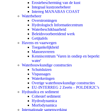
Erosiebescherming van de kust
Integraal kustzonebeheer
Interreg MANABAS COAST
Waterbeheer
Overstromingen
Hydrologisch Informatiecentrum
Waterbeschikbaarheid
Beleidsvoorbereidend werk
Getijtafels
Havens en vaarwegen
Toegankelijkheid
Manoeuvreren
Kenniscentrum 'Varen in ondiep en beperkt
water'
Waterbouwkundige constructies
Schutsluizen
Vispassages
Waterkeringen
Overige waterbouwkundige constructies
EU-INTERREG 2 Zeeën – POLDER2C’s
Hydraulica en sediment
Cohesief sediment
Hydrodynamica
Morfodynamica
Internationale samenwerking