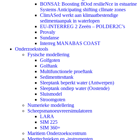
BONSAI: Boosting flOod resilieNce in estuarine
Systems Anticipating shifting clImate zones
ClimASed werkt aan klimaatbestendige
sedimentaanpak in waterlopen
EU-INTERREG 2 Zeeën – POLDER2C’s
Provaly
Sundanse
Interreg MANABAS COAST
Onderzoekstools
Fysische modellering
Golfgoten
Golftank
Multifunctionele proeftank
Sedimenttesttank
Sleeptank beperkt water (Antwerpen)
Sleeptank ondiep water (Oostende)
Sluismodel
Stroomgoten
Numerieke modellering
Scheepsmanoeuvreersimulatoren
LARA
SIM 225
SIM 360+
Maritiem Onderzoekscentrum
Meettechnieken en -instrumenten