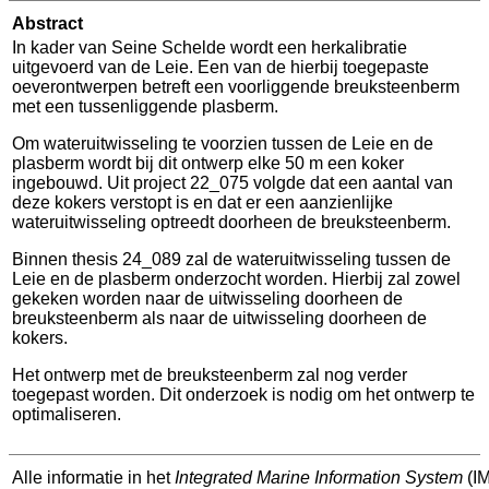
Abstract
In kader van Seine Schelde wordt een herkalibratie
uitgevoerd van de Leie. Een van de hierbij toegepaste
oeverontwerpen betreft een voorliggende breuksteenberm
met een tussenliggende plasberm.
Om wateruitwisseling te voorzien tussen de Leie en de
plasberm wordt bij dit ontwerp elke 50 m een koker
ingebouwd. Uit project 22_075 volgde dat een aantal van
deze kokers verstopt is en dat er een aanzienlijke
wateruitwisseling optreedt doorheen de breuksteenberm.
Binnen thesis 24_089 zal de wateruitwisseling tussen de
Leie en de plasberm onderzocht worden. Hierbij zal zowel
gekeken worden naar de uitwisseling doorheen de
breuksteenberm als naar de uitwisseling doorheen de
kokers.
Het ontwerp met de breuksteenberm zal nog verder
toegepast worden. Dit onderzoek is nodig om het ontwerp te
optimaliseren.
Alle informatie in het
Integrated Marine Information System
(IM