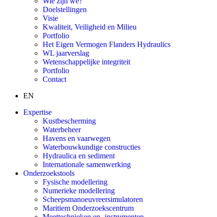
Wie zijn we?
Doelstellingen
Visie
Kwaliteit, Veiligheid en Milieu
Portfolio
Het Eigen Vermogen Flanders Hydraulics
WL jaarverslag
Wetenschappelijke integriteit
Portfolio
Contact
EN
Expertise
Kustbescherming
Waterbeheer
Havens en vaarwegen
Waterbouwkundige constructies
Hydraulica en sediment
Internationale samenwerking
Onderzoekstools
Fysische modellering
Numerieke modellering
Scheepsmanoeuvreersimulatoren
Maritiem Onderzoekscentrum
Meettechnieken en -instrumenten