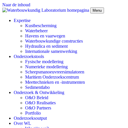
Naar de inhoud
Menu
Expertise
Kustbescherming
Waterbeheer
Havens en vaarwegen
Waterbouwkundige constructies
Hydraulica en sediment
Internationale samenwerking
Onderzoekstools
Fysische modellering
Numerieke modellering
Scheepsmanoeuvreersimulatoren
Maritiem Onderzoekscentrum
Meettechnieken en -instrumenten
Sedimentlabo
Onderzoek & Ontwikkeling
O&O Beleid
O&O Realisaties
O&O Partners
Portfolio
Onderzoeksoutput
Over WL