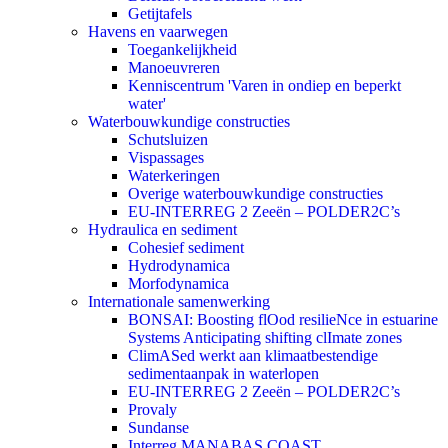
Getijtafels
Havens en vaarwegen
Toegankelijkheid
Manoeuvreren
Kenniscentrum 'Varen in ondiep en beperkt
water'
Waterbouwkundige constructies
Schutsluizen
Vispassages
Waterkeringen
Overige waterbouwkundige constructies
EU-INTERREG 2 Zeeën – POLDER2C’s
Hydraulica en sediment
Cohesief sediment
Hydrodynamica
Morfodynamica
Internationale samenwerking
BONSAI: Boosting flOod resilieNce in estuarine
Systems Anticipating shifting clImate zones
ClimASed werkt aan klimaatbestendige
sedimentaanpak in waterlopen
EU-INTERREG 2 Zeeën – POLDER2C’s
Provaly
Sundanse
Interreg MANABAS COAST