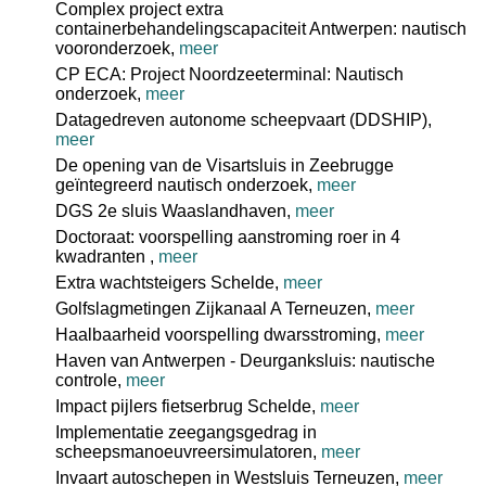
Complex project extra
containerbehandelingscapaciteit Antwerpen: nautisch
vooronderzoek,
meer
CP ECA: Project Noordzeeterminal: Nautisch
onderzoek,
meer
Datagedreven autonome scheepvaart (DDSHIP),
meer
De opening van de Visartsluis in Zeebrugge
geïntegreerd nautisch onderzoek,
meer
DGS 2e sluis Waaslandhaven,
meer
Doctoraat: voorspelling aanstroming roer in 4
kwadranten ,
meer
Extra wachtsteigers Schelde,
meer
Golfslagmetingen Zijkanaal A Terneuzen,
meer
Haalbaarheid voorspelling dwarsstroming,
meer
Haven van Antwerpen - Deurganksluis: nautische
controle,
meer
Impact pijlers fietserbrug Schelde,
meer
Implementatie zeegangsgedrag in
scheepsmanoeuvreersimulatoren,
meer
Invaart autoschepen in Westsluis Terneuzen,
meer