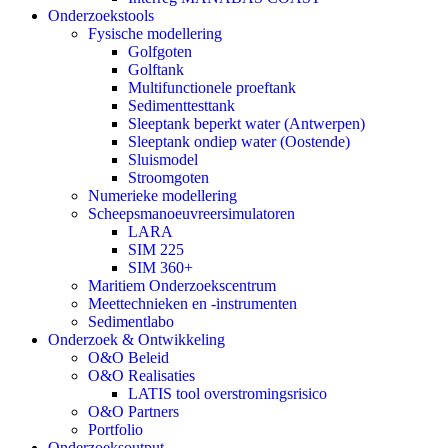
Onderzoekstools
Fysische modellering
Golfgoten
Golftank
Multifunctionele proeftank
Sedimenttesttank
Sleeptank beperkt water (Antwerpen)
Sleeptank ondiep water (Oostende)
Sluismodel
Stroomgoten
Numerieke modellering
Scheepsmanoeuvreersimulatoren
LARA
SIM 225
SIM 360+
Maritiem Onderzoekscentrum
Meettechnieken en -instrumenten
Sedimentlabo
Onderzoek & Ontwikkeling
O&O Beleid
O&O Realisaties
LATIS tool overstromingsrisico
O&O Partners
Portfolio
Onderzoeksoutput