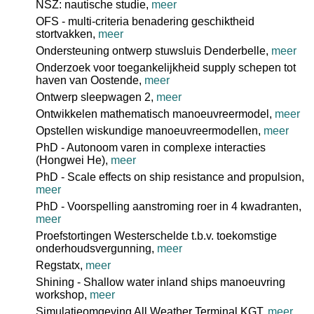
NSZ: nautische studie,
meer
OFS - multi-criteria benadering geschiktheid
stortvakken,
meer
Ondersteuning ontwerp stuwsluis Denderbelle,
meer
Onderzoek voor toegankelijkheid supply schepen tot
haven van Oostende,
meer
Ontwerp sleepwagen 2,
meer
Ontwikkelen mathematisch manoeuvreermodel,
meer
Opstellen wiskundige manoeuvreermodellen,
meer
PhD - Autonoom varen in complexe interacties
(Hongwei He),
meer
PhD - Scale effects on ship resistance and propulsion,
meer
PhD - Voorspelling aanstroming roer in 4 kwadranten,
meer
Proefstortingen Westerschelde t.b.v. toekomstige
onderhoudsvergunning,
meer
Regstatx,
meer
Shining - Shallow water inland ships manoeuvring
workshop,
meer
Simulatieomgeving All Weather Terminal KGT,
meer