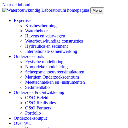
Naar de inhoud
Menu
Expertise
Kustbescherming
Waterbeheer
Havens en vaarwegen
Waterbouwkundige constructies
Hydraulica en sediment
Internationale samenwerking
Onderzoekstools
Fysische modellering
Numerieke modellering
Scheepsmanoeuvreersimulatoren
Maritiem Onderzoekscentrum
Meettechnieken en -instrumenten
Sedimentlabo
Onderzoek & Ontwikkeling
O&O Beleid
O&O Realisaties
O&O Partners
Portfolio
Onderzoeksoutput
Over WL