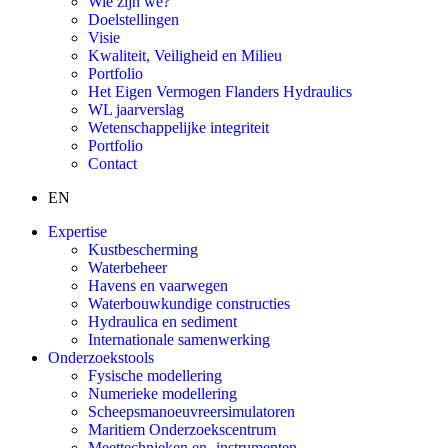
Wie zijn we?
Doelstellingen
Visie
Kwaliteit, Veiligheid en Milieu
Portfolio
Het Eigen Vermogen Flanders Hydraulics
WL jaarverslag
Wetenschappelijke integriteit
Portfolio
Contact
EN
Expertise
Kustbescherming
Waterbeheer
Havens en vaarwegen
Waterbouwkundige constructies
Hydraulica en sediment
Internationale samenwerking
Onderzoekstools
Fysische modellering
Numerieke modellering
Scheepsmanoeuvreersimulatoren
Maritiem Onderzoekscentrum
Meettechnieken en -instrumenten