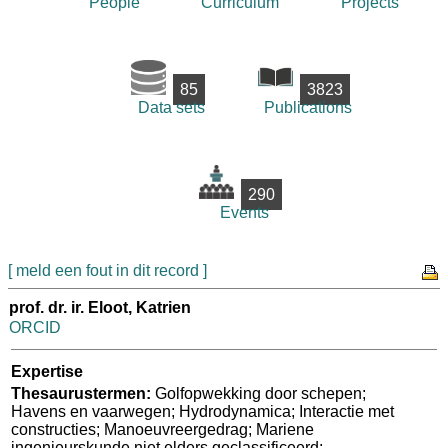
People
Curriculum
Projects
85
3823
Data sets
Publications
290
Events
[ meld een fout in dit record ]
prof. dr. ir. Eloot, Katrien
ORCID
Expertise
Thesaurustermen:
Golfopwekking door schepen;
Havens en vaarwegen; Hydrodynamica; Interactie met
constructies; Manoeuvreergedrag; Mariene
ingenieurskunde niet elders geclassificeerd;